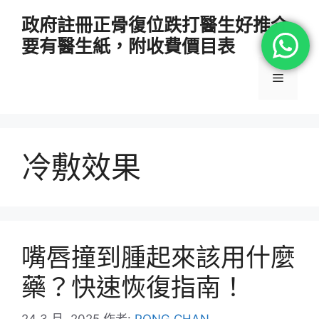
跳
政府註冊正骨復位跌打醫生好推介
至
要有醫生紙，附收費價目表
主
要
選
內
容
單
冷敷效果
嘴唇撞到腫起來該用什麼
藥？快速恢復指南！
24 3 月, 2025
作者:
PONG CHAN