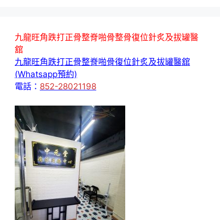
九龍旺角跌打正骨整脊啪骨整骨復位針炙及拔罐醫
舘
九龍旺角跌打正骨整脊啪骨復位針炙及拔罐醫舘
(Whatsapp預約)
電話：
852-28021198