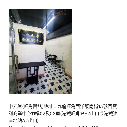
中元堂(旺角醫舘)地址：九龍旺角西洋菜南街1A號百寶
利商業中心11樓02及03室(港鐵旺角站E2出口或港鐵油
麻地站A2出口)