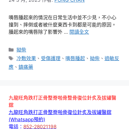
嘴唇腫起來的情況在日常生活中並不少見，不小心
撞到、摔倒或者被什麼東西卡到都是可能的原因。
腫起來的嘴唇除了影響外 …
閱讀全文
分
拗柴
類
標
冷敷效果
、
受傷護理
、
嘴唇腫起
、
拗柴
、
過敏反
籤
應
、
鎮痛藥
九龍旺角跌打正骨整脊啪骨整骨復位針炙及拔罐醫
舘
九龍旺角跌打正骨整脊啪骨復位針炙及拔罐醫舘
(Whatsapp預約)
電話：
852-28021198