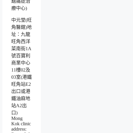
中元堂(旺
角醫舘)地
址：九龍
旺角西洋
菜南街1A
號百寶利
商業中心
11樓02及
03室(港鐵
旺角站E2
出口或港
鐵油麻地
站A2出
口)
Mong
Kok clinic
address: