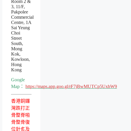
Room 2 &
3, 11/F,
Pakpolee
Commercial
Centre, 1A
Sai Yeung
Choi
Street
South,
Mong
Kok,
Kowloon,
Hong
Kong
Google
Map：
https://maps.app.goo.gl/rF7jBwMUTCp5UxbW9
香港銅鑼
灣跌打正
骨整脊啪
骨整骨復
位針炙及