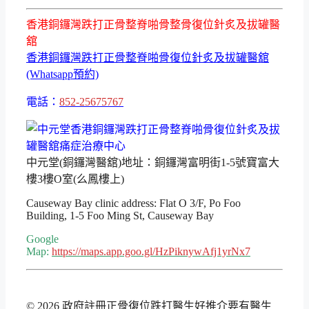
香港銅鑼灣跌打正骨整脊啪骨整骨復位針炙及拔罐醫
舘
香港銅鑼灣跌打正骨整脊啪骨復位針炙及拔罐醫舘
(Whatsapp預約)
電話：
852-25675767
中元堂(銅鑼灣醫舘)地址：銅鑼灣富明街1-5號寶富大
樓3樓O室(么鳳樓上)
Causeway Bay clinic address: Flat O 3/F, Po Foo
Building, 1-5 Foo Ming St, Causeway Bay
Google
Map:
https://maps.app.goo.gl/HzPiknywAfj1yrNx7
© 2026 政府註冊正骨復位跌打醫生好推介要有醫生