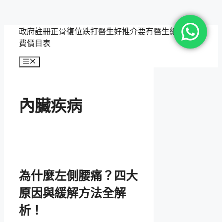
跳
政府註冊正骨復位跌打醫生好推介要有醫生紙，附收
至
費價目表
主
選
要
單
內
容
內臟疾病
為什麼左側腰痛？四大
原因與緩解方法全解
析！