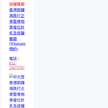
拔罐醫舘
香港銅鑼
灣跌打正
骨整脊啪
骨復位針
炙及拔罐
醫舘
(Whatsapp
預約)
電話：
852-
25675767