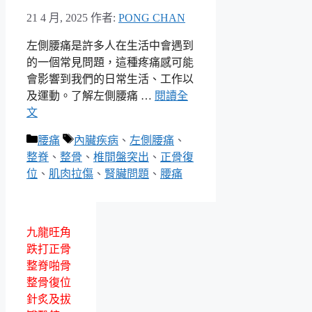
21 4 月, 2025
作者:
PONG CHAN
左側腰痛是許多人在生活中會遇到
的一個常見問題，這種疼痛感可能
會影響到我們的日常生活、工作以
及運動。了解左側腰痛 …
閱讀全
文
分
標
腰痛
內臟疾病
、
左側腰痛
、
類
籤
整脊
、
整骨
、
椎間盤突出
、
正骨復
位
、
肌肉拉傷
、
腎臟問題
、
腰痛
九龍旺角
跌打正骨
整脊啪骨
整骨復位
針炙及拔