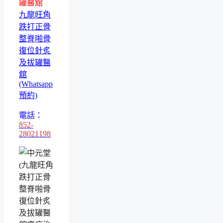
罐醫舘
九龍旺角
跌打正骨
整脊啪骨
復位針炙
及拔罐醫
舘
(Whatsapp
預約)
電話：
852-
28021198