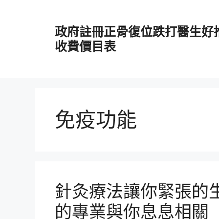
跳
至
政府註冊正骨復位跌打醫生好
主
要
收費價目表
內
容
免疫功能
針灸療法讓你緊張的
的專業與你息息相關