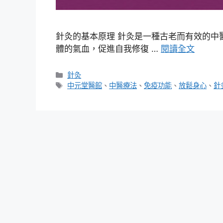
針灸的基本原理 針灸是一種古老而有效的中
體的氣血，促進自我修復 …
閱讀全文
分
針灸
類
標
中元堂醫館
、
中醫療法
、
免疫功能
、
放鬆身心
、
針
籤