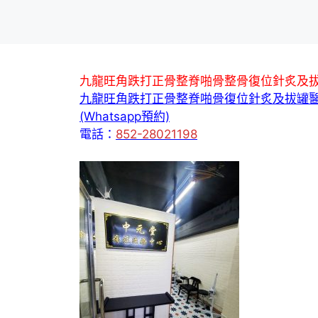
九龍旺角跌打正骨整脊啪骨整骨復位針炙及
九龍旺角跌打正骨整脊啪骨復位針炙及拔罐
(Whatsapp預約)
電話：
852-28021198