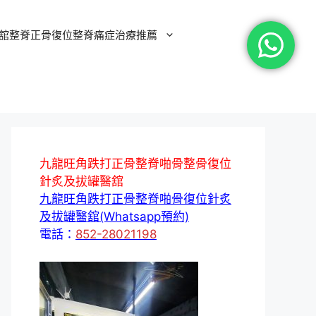
舘整脊正骨復位整脊痛症治療推薦
九龍旺角跌打正骨整脊啪骨整骨復位
針炙及拔罐醫舘
九龍旺角跌打正骨整脊啪骨復位針炙
及拔罐醫舘(Whatsapp預約)
電話：
852-28021198