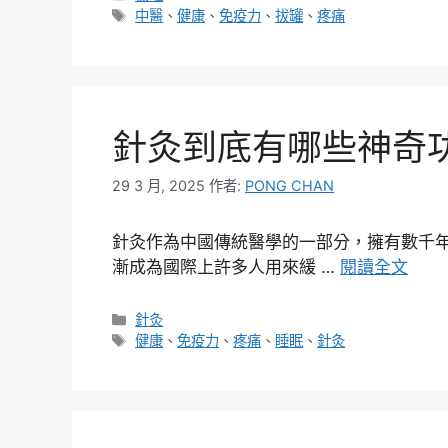
類
標
中醫
、
健康
、
免疫力
、
拔罐
、
疼痛
籤
針灸到底有哪些神奇
29 3 月, 2025
作者:
PONG CHAN
針灸作為中國傳統醫學的一部分，擁有數千
漸成為國際上許多人用來緩 …
閱讀全文
分
針灸
類
標
健康
、
免疫力
、
疼痛
、
睡眠
、
針灸
籤