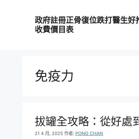
跳
至
政府註冊正骨復位跌打醫生好
主
要
收費價目表
內
容
免疫力
拔罐全攻略：從好處
21 4 月, 2025
作者:
PONG CHAN