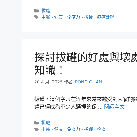
分
拔罐
類
標
中醫
、
健康
、
免疫力
、
拔罐
、
疼痛緩解
籤
探討拔罐的好處與壞
知識！
20 4 月, 2025
作者:
PONG CHAN
拔罐，這個字眼在近年來越來越受到大家的
罐已經成為不少人選擇的保 …
閱讀全文
分
拔罐
類
標
中醫
、
健康
、
免疫力
、
拔罐
、
疼痛
籤