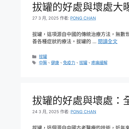
拔罐的好處與壞處大
27 3 月, 2025
作者:
PONG CHAN
拔罐，這項源自中國的傳統治療方法，無數
善各種症狀的療法。拔罐的 …
閱讀全文
分
拔罐
類
標
中醫
、
健康
、
免疫力
、
拔罐
、
疼痛緩解
籤
拔罐的好處與壞處：
24 3 月, 2025
作者:
PONG CHAN
拔罐，這個源自中國古老醫療的技術，近年