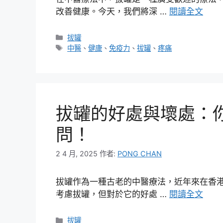
改善健康。今天，我們將深 …
閱讀全文
分
拔罐
類
標
中醫
、
健康
、
免疫力
、
拔罐
、
疼痛
籤
拔罐的好處與壞處：
問！
2 4 月, 2025
作者:
PONG CHAN
拔罐作為一種古老的中醫療法，近年來在香
考慮拔罐，但對於它的好處 …
閱讀全文
分
拔罐