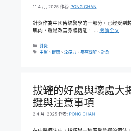
11 4 月, 2025
作者:
PONG CHAN
針灸作為中國傳統醫學的一部分，已經受到
肌肉，還是改善身體機能， …
閱讀全文
分
針灸
類
標
中醫
、
健康
、
免疫力
、
疼痛緩解
、
針灸
籤
拔罐的好處與壞處大
鍵與注意事項
2 4 月, 2025
作者:
PONG CHAN
在中醫療法中，拔罐是一種廣受歡迎的療法