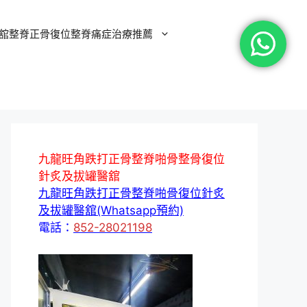
舘整脊正骨復位整脊痛症治療推薦
九龍旺角跌打正骨整脊啪骨整骨復位
針炙及拔罐醫舘
九龍旺角跌打正骨整脊啪骨復位針炙
及拔罐醫舘(Whatsapp預約)
電話：
852-28021198