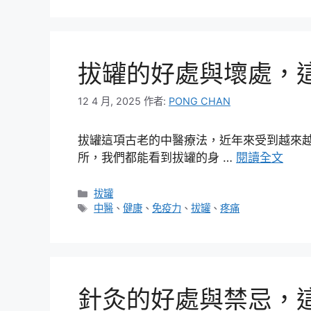
拔罐的好處與壞處，
12 4 月, 2025
作者:
PONG CHAN
拔罐這項古老的中醫療法，近年來受到越來
所，我們都能看到拔罐的身 …
閱讀全文
分
拔罐
類
標
中醫
、
健康
、
免疫力
、
拔罐
、
疼痛
籤
針灸的好處與禁忌，