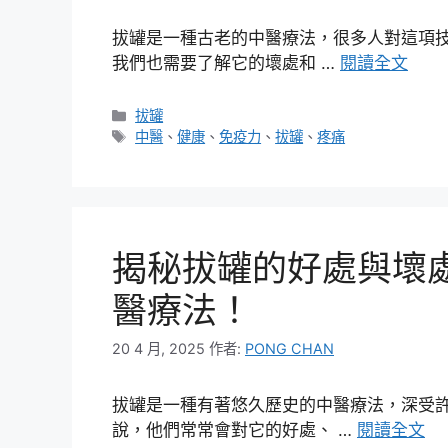
拔罐是一種古老的中醫療法，很多人對這項
我們也需要了解它的壞處和 …
閱讀全文
分
拔罐
類
標
中醫
、
健康
、
免疫力
、
拔罐
、
疼痛
籤
揭秘拔罐的好處與壞
醫療法！
20 4 月, 2025
作者:
PONG CHAN
拔罐是一種有著悠久歷史的中醫療法，深受
說，他們常常會對它的好處、 …
閱讀全文