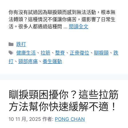
你有沒有試過因為瞓捩頸而感到無法活動，根本無
法轉頭？這種情況不僅讓你痛苦，還影響了日常生
活。很多人都遇過這種問 …
閱讀全文
分
跌打
類
標
健康生活
、
拉筋
、
整脊
、
正骨復位
、
瞓捩頸
、
跌
籤
打
、
頸部疼痛
、
養生運動
瞓捩頸困擾你？這些拉筋
方法幫你快速緩解不適！
10 11 月, 2025
作者:
PONG CHAN