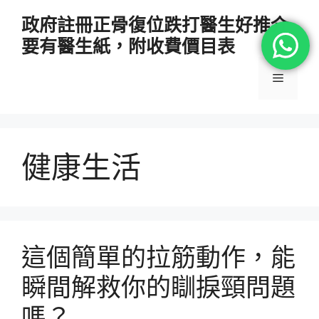
跳
政府註冊正骨復位跌打醫生好推介
至
要有醫生紙，附收費價目表
主
要
選
內
容
單
健康生活
這個簡單的拉筋動作，能
瞬間解救你的瞓捩頸問題
嗎？