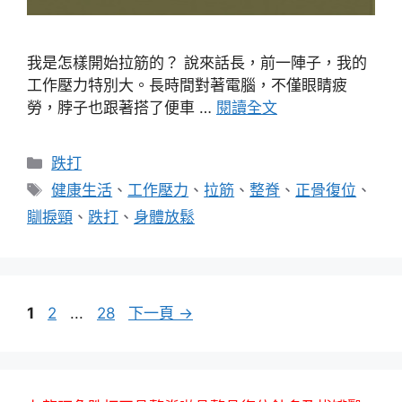
我是怎樣開始拉筋的？ 說來話長，前一陣子，我的
工作壓力特別大。長時間對著電腦，不僅眼睛疲
勞，脖子也跟著搭了便車 …
閱讀全文
分
跌打
類
標
健康生活
、
工作壓力
、
拉筋
、
整脊
、
正骨復位
、
籤
瞓捩頸
、
跌打
、
身體放鬆
頁
頁
頁
1
2
...
28
下一頁
→
面
面
面