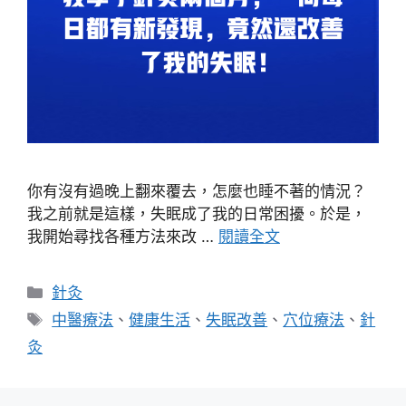
你有沒有過晚上翻來覆去，怎麼也睡不著的情況？
我之前就是這樣，失眠成了我的日常困擾。於是，
我開始尋找各種方法來改 …
閱讀全文
分
針灸
類
標
中醫療法
、
健康生活
、
失眠改善
、
穴位療法
、
針
籤
灸