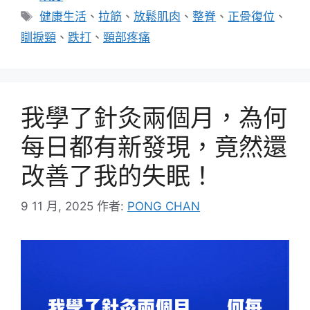
類
標
健康生活
、
拉筋
、
放鬆肌肉
、
整脊
、
正骨復位
、
籤
瞓捩頸
、
跌打
、
頸部疼痛
我學了針灸兩個月，為何
每日都有新發現，竟然還
改善了我的失眠！
9 11 月, 2025
作者:
PONG CHAN