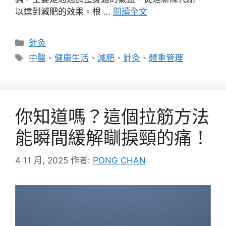
以達到減肥的效果。根 …
閱讀全文
分
針灸
類
標
中醫
、
健康生活
、
減肥
、
針灸
、
體重管理
籤
你知道嗎？這個拉筋方法
能瞬間緩解瞓捩頸的痛！
4 11 月, 2025
作者:
PONG CHAN