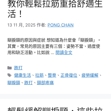
教你輕鬆拉筋重拾舒適生
活！
13 11 月, 2025
作者:
PONG CHAN
瞓捩頸的原因與症狀 想知道為什麼會「瞓捩頸」。
其實，常見的原因主要有三個：姿勢不當、過度使
用和缺乏活動。比如說 …
閱讀全文
分
跌打
類
標
健康生活
、
拉筋
、
整脊
、
正骨復位
、
疲勞緩解
、
籤
瞓捩頸
、
跌打
、
頸部疼痛