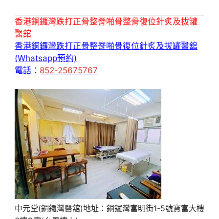
香港銅鑼灣跌打正骨整脊啪骨整骨復位針炙及拔罐
醫舘
香港銅鑼灣跌打正骨整脊啪骨復位針炙及拔罐醫舘
(Whatsapp預約)
電話：
852-25675767
中元堂(銅鑼灣醫舘)地址：銅鑼灣富明街1-5號寶富大樓