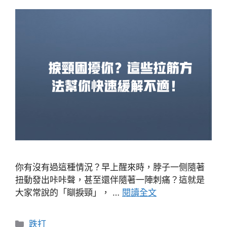
你有沒有過這種情況？早上醒來時，脖子一侧隨著
扭動發出咔咔聲，甚至還伴隨著一陣刺痛？這就是
大家常說的「瞓捩頸」， …
閱讀全文
分
跌打