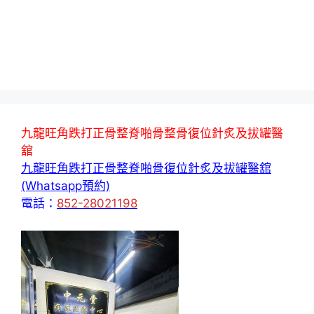
九龍旺角跌打正骨整脊啪骨整骨復位針炙及拔罐醫
舘
九龍旺角跌打正骨整脊啪骨復位針炙及拔罐醫舘
(Whatsapp預約)
電話：
852-28021198