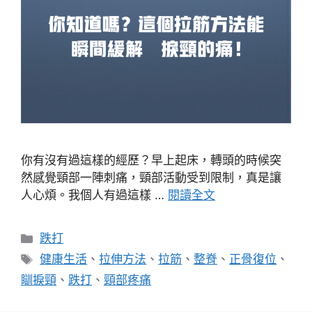
你有沒有過這樣的經歷？早上起床，轉頭的時候突
然感覺頸部一陣刺痛，頸部活動受到限制，真是讓
人心煩。我個人有過這樣 …
閱讀全文
分
跌打
類
標
健康生活
、
拉伸方法
、
拉筋
、
整脊
、
正骨復位
、
籤
瞓捩頸
、
跌打
、
頸部疼痛