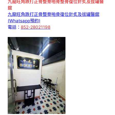
九龍旺角跌打正骨整脊啪骨整骨復位針炙及拔罐醫
舘
九龍旺角跌打正骨整脊啪骨復位針炙及拔罐醫舘
(Whatsapp預約)
電話：
852-28021198