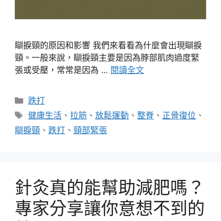
瞓捩頸的原因和影響 我們來看看為什麼會出現瞓捩
頸。一般來說，瞓捩頸主要是因為脖部肌肉過度緊
張或受壓，常常是因為 …
閱讀全文
分
跌打
類
標
健康生活
、
拉筋
、
放鬆運動
、
整脊
、
正骨復位
、
籤
瞓捩頸
、
跌打
、
頸部緊張
針灸真的能幫助減肥嗎？
專家分享讓你意想不到的