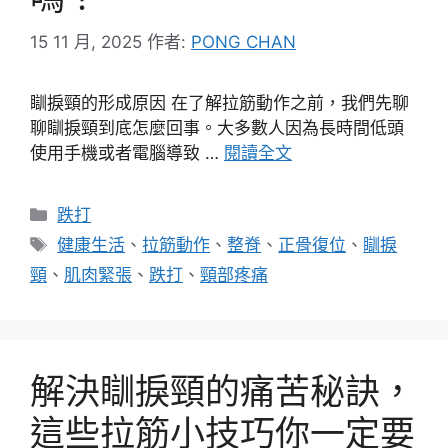
15 11 月, 2025
作者:
PONG CHAN
瞓捩頸的形成原因 在了解拉筋動作之前，我們先聊
聊瞓捩頸到底怎麼回事。大多數人因為長時間低頭
使用手機或者電腦導致 …
閱讀全文
分
跌打
類
標
健康生活
、
拉筋動作
、
整脊
、
正骨復位
、
瞓捩
籤
頸
、
肌肉緊張
、
跌打
、
頸部疼痛
解決瞓捩頸的痛苦秘訣，
這些拉筋小技巧你一定要