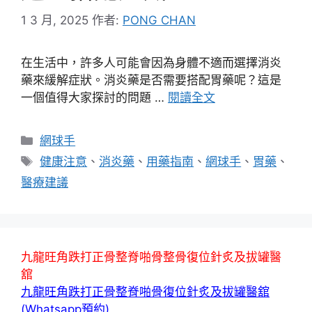
1 3 月, 2025
作者:
PONG CHAN
在生活中，許多人可能會因為身體不適而選擇消炎
藥來緩解症狀。消炎藥是否需要搭配胃藥呢？這是
一個值得大家探討的問題 …
閱讀全文
分
網球手
類
標
健康注意
、
消炎藥
、
用藥指南
、
網球手
、
胃藥
、
籤
醫療建議
九龍旺角跌打正骨整脊啪骨整骨復位針炙及拔罐醫
舘
九龍旺角跌打正骨整脊啪骨復位針炙及拔罐醫舘
(Whatsapp預約)