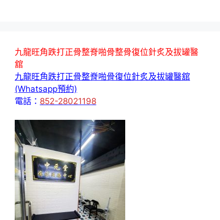
九龍旺角跌打正骨整脊啪骨整骨復位針炙及拔罐醫
舘
九龍旺角跌打正骨整脊啪骨復位針炙及拔罐醫舘
(Whatsapp預約)
電話：
852-28021198