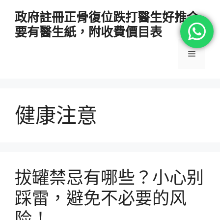
跳
政府註冊正骨復位跌打醫生好推介
至
要有醫生紙，附收費價目表
主
要
選
內
容
單
健康注意
拔罐禁忌有哪些？小心别
踩雷，避免不必要的风
险！