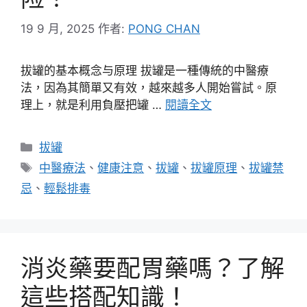
19 9 月, 2025
作者:
PONG CHAN
拔罐的基本概念与原理 拔罐是一種傳統的中醫療
法，因為其簡單又有效，越來越多人開始嘗試。原
理上，就是利用負壓把罐 …
閱讀全文
分
拔罐
類
標
中醫療法
、
健康注意
、
拔罐
、
拔罐原理
、
拔罐禁
籤
忌
、
輕鬆排毒
消炎藥要配胃藥嗎？了解
這些搭配知識！