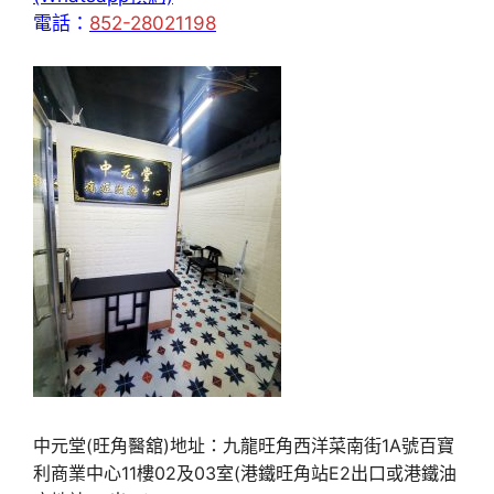
電話：
852-28021198
中元堂(旺角醫舘)地址：九龍旺角西洋菜南街1A號百寶
利商業中心11樓02及03室(港鐵旺角站E2出口或港鐵油