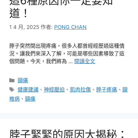
這6種原因你一定要知
道！
1 4 月, 2025
作者:
PONG CHAN
脖子突然間出現疼痛，很多人都曾經經歷過這種情
況。讓我們來深入了解，可能是哪些因素導致了這
個問題。今天，我們將為 …
閱讀全文
分
頸痛
類
標
健康建議
、
神經壓迫
、
肌肉拉傷
、
脖子疼痛
、
頸
籤
椎病
、
頸痛
脖子緊緊的原因大揭秘：