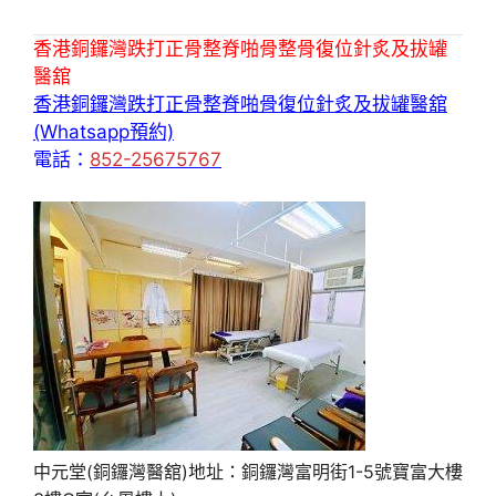
香港銅鑼灣跌打正骨整脊啪骨整骨復位針炙及拔罐
醫舘
香港銅鑼灣跌打正骨整脊啪骨復位針炙及拔罐醫舘
(Whatsapp預約)
電話：
852-25675767
中元堂(銅鑼灣醫舘)地址：銅鑼灣富明街1-5號寶富大樓