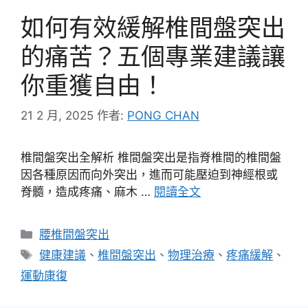
如何有效緩解椎間盤突出
的痛苦？五個專業建議讓
你重獲自由！
21 2 月, 2025
作者:
PONG CHAN
椎間盤突出全解析 椎間盤突出是指脊椎間的椎間盤
因各種原因而向外突出，進而可能壓迫到神經根或
脊髓，造成疼痛、麻木 …
閱讀全文
分
腰椎間盤突出
類
標
健康建議
、
椎間盤突出
、
物理治療
、
疼痛緩解
、
籤
運動康復