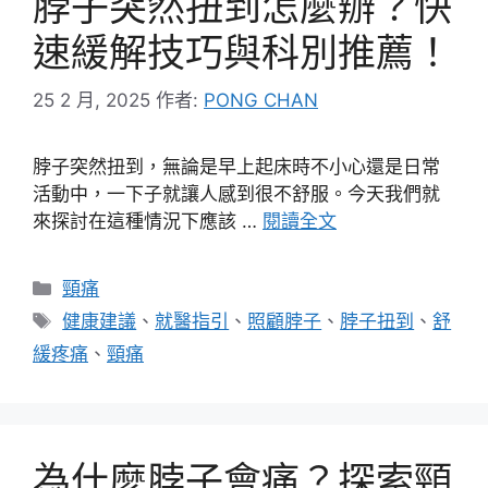
脖子突然扭到怎麼辦？快
速緩解技巧與科別推薦！
25 2 月, 2025
作者:
PONG CHAN
脖子突然扭到，無論是早上起床時不小心還是日常
活動中，一下子就讓人感到很不舒服。今天我們就
來探討在這種情況下應該 …
閱讀全文
分
頸痛
類
標
健康建議
、
就醫指引
、
照顧脖子
、
脖子扭到
、
舒
籤
緩疼痛
、
頸痛
為什麼脖子會痛？探索頸