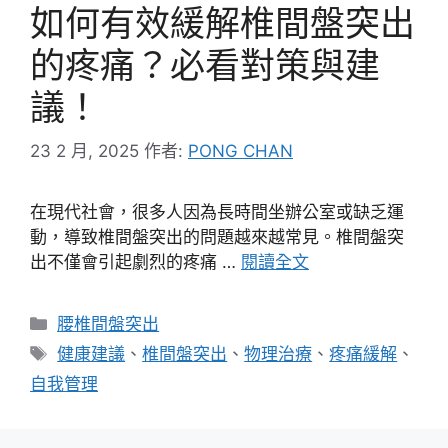
如何有效緩解椎間盤突出
的疼痛？必看對策與建
議！
23 2 月, 2025
作者:
PONG CHAN
在現代社會，很多人因為長時間坐辦公室或缺乏運
動，導致椎間盤突出的問題越來越常見。椎間盤突
出不僅會引起劇烈的疼痛 …
閱讀全文
分
腰椎間盤突出
類
標
健康建議
、
椎間盤突出
、
物理治療
、
疼痛緩解
、
籤
自我管理