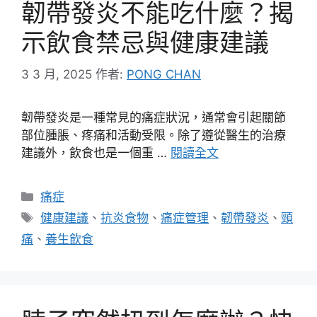
韌帶發炎不能吃什麼？揭
示飲食禁忌與健康建議
3 3 月, 2025
作者:
PONG CHAN
韌帶發炎是一種常見的痛症狀況，通常會引起關節
部位腫脹、疼痛和活動受限。除了遵從醫生的治療
建議外，飲食也是一個重 …
閱讀全文
分
痛症
類
標
健康建議
、
抗炎食物
、
痛症管理
、
韌帶發炎
、
頸
籤
痛
、
養生飲食