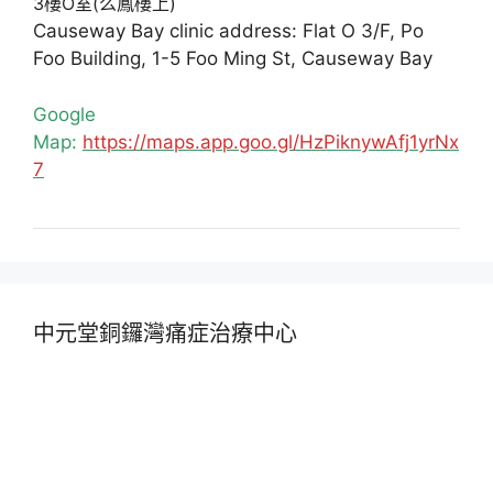
3樓O室(么鳳樓上)
Causeway Bay clinic address: Flat O 3/F, Po
Foo Building, 1-5 Foo Ming St, Causeway Bay
Google
Map:
https://maps.app.goo.gl/HzPiknywAfj1yrNx
7
中元堂銅鑼灣痛症治療中心