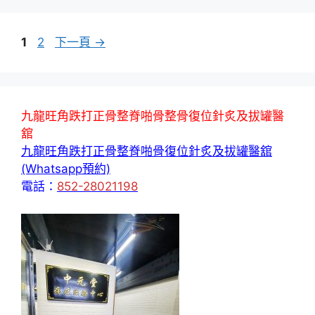
頁
頁
1
2
下一頁
→
面
面
九龍旺角跌打正骨整脊啪骨整骨復位針炙及拔罐醫
舘
九龍旺角跌打正骨整脊啪骨復位針炙及拔罐醫舘
(Whatsapp預約)
電話：
852-28021198