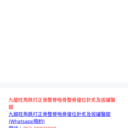
九龍旺角跌打正骨整脊啪骨整骨復位針炙及拔罐醫
舘
九龍旺角跌打正骨整脊啪骨復位針炙及拔罐醫舘
(Whatsapp預約)