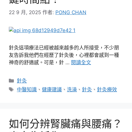
22 9 月, 2025
作者:
PONG CHAN
針灸這項療法已經被越來越多的人所接受，不少朋
友告訴我他們在經歷了針灸後，心裡都會感到一種
神奇的舒適感。可是，針 …
閱讀全文
分
針灸
類
標
中醫知識
、
健康建議
、
洗澡
、
針灸
、
針灸療效
籤
如何分辨腎臟痛與腰痛？