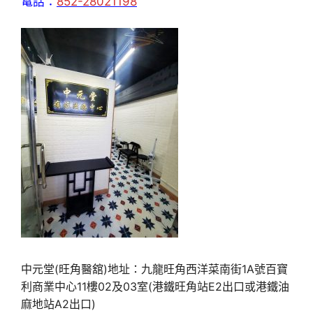
電話：
852-28021198
中元堂(旺角醫舘)地址：九龍旺角西洋菜南街1A號百寶
利商業中心11樓02及03室(港鐵旺角站E2出口或港鐵油
麻地站A2出口)