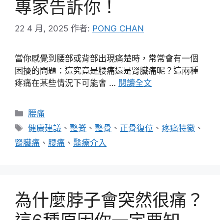
專家告訴你！
22 4 月, 2025
作者:
PONG CHAN
當你感覺到腰部或背部出現痛楚時，常常會有一個
困擾的問題：這究竟是腰痛還是腎臟痛呢？這兩種
疼痛在某些情況下可能會 …
閱讀全文
分
腰痛
類
標
健康建議
、
整脊
、
整骨
、
正骨復位
、
疼痛特徵
、
籤
腎臟痛
、
腰痛
、
醫療介入
為什麼脖子會突然很痛？