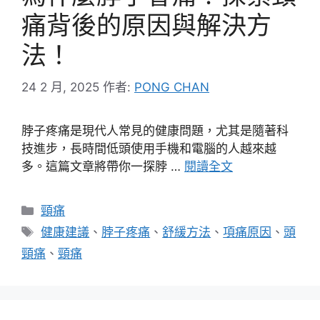
痛背後的原因與解決方
法！
24 2 月, 2025
作者:
PONG CHAN
脖子疼痛是現代人常見的健康問題，尤其是隨著科
技進步，長時間低頭使用手機和電腦的人越來越
多。這篇文章將帶你一探脖 …
閱讀全文
分
頸痛
類
標
健康建議
、
脖子疼痛
、
舒緩方法
、
項痛原因
、
頭
籤
頸痛
、
頸痛