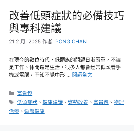
改善低頭症狀的必備技巧
與專科建議
21 2 月, 2025
作者:
PONG CHAN
在現今的數位時代，低頭族的問題日漸嚴重，不論
是工作、休閒還是生活，很多人都會經常低頭看手
機或電腦，不知不覺中形 …
閱讀全文
分
富貴包
類
標
低頭症狀
、
健康建議
、
姿勢改善
、
富貴包
、
物理
籤
治療
、
頸部健康