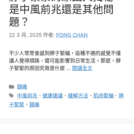
是中風前兆還是其他問
題？
22 3 月, 2025
作者:
PONG CHAN
不少人常常會感到脖子緊繃，這種不適的感覺不僅
讓人覺得煩躁，還可能影響到日常生活。那麼，脖
子緊緊的原因究竟是什麼 …
閱讀全文
分
頸痛
類
標
中風前兆
、
健康建議
、
緩解方法
、
肌肉緊繃
、
脖
籤
子緊緊
、
頸痛