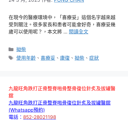
在現今的醫療環境中，「喜療妥」這個名字越來越
受到關注。很多家長和患者可能會好奇，喜療妥幾
歲可以使用呢？，本文將 …
閱讀全文
分
拗柴
類
標
使用年齡
、
喜療妥
、
康復
、
拗柴
、
症狀
籤
九龍旺角跌打正骨整脊啪骨整骨復位針炙及拔罐醫
舘
九龍旺角跌打正骨整脊啪骨復位針炙及拔罐醫舘
(Whatsapp預約)
電話：
852-28021198