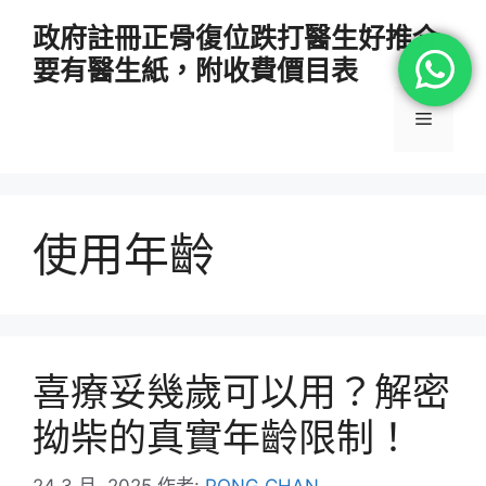
跳
政府註冊正骨復位跌打醫生好推介
至
要有醫生紙，附收費價目表
主
要
選
內
容
單
使用年齡
喜療妥幾歲可以用？解密
拗柴的真實年齡限制！
24 3 月, 2025
作者:
PONG CHAN