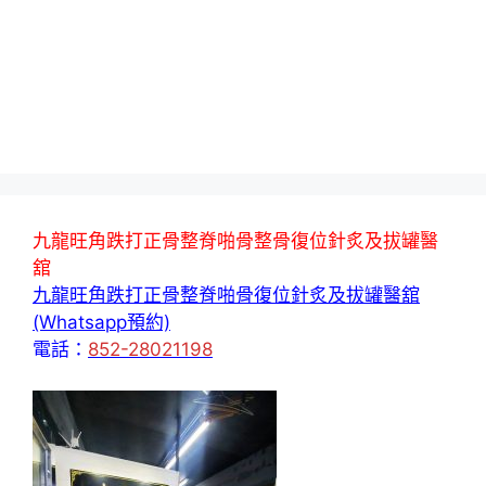
九龍旺角跌打正骨整脊啪骨整骨復位針炙及拔罐醫
舘
九龍旺角跌打正骨整脊啪骨復位針炙及拔罐醫舘
(Whatsapp預約)
電話：
852-28021198