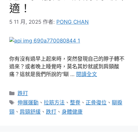
適！
5 11 月, 2025
作者:
PONG CHAN
你有沒有過早上起來時，突然發現自己的脖子轉不
過來？或者晚上睡覺時，莫名其妙就感到肩頸酸
痛？這就是我們所說的“瞓 …
閱讀全文
分
跌打
類
標
伸展運動
、
拉筋方法
、
整脊
、
正骨復位
、
瞓捩
籤
頸
、
肩頸舒緩
、
跌打
、
身體健康