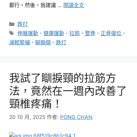
都行。然後，我建議 …
閱讀全文
分
跌打
類
標
伸展運動
、
健康運動
、
拉筋
、
整脊
、
正骨復位
、
籤
減輕緊繃
、
瞓捩頸
、
跌打
我試了瞓捩頸的拉筋方
法，竟然在一週內改善了
頸椎疼痛！
20 10 月, 2025
作者:
PONG CHAN