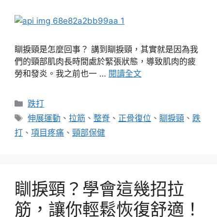
瞓捩頸是怎麼回事？ 講到瞓捩頸，其實就是因為我
們的頸部肌肉長時間處於緊張狀態，導致肌肉的疲
勞和發炎。我之前也一 …
閱讀全文
分
跌打
類
標
伸展運動
、
拉筋
、
整脊
、
正骨復位
、
瞓捩頸
、
跌
籤
打
、
項目疼痛
、
頸部保健
瞓捩頸？學會這幾招拉
筋，讓你輕鬆恢復舒適！