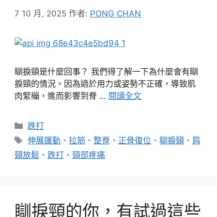
7 10 月, 2025
作者:
PONG CHAN
瞓捩頸是什麼回事？ 我們得了解一下為什麼會有瞓
捩頸的情況。因為過於用力或姿勢不正確，導致肌
肉緊繃，進而影響到脊 …
閱讀全文
分
跌打
類
標
伸展運動
、
拉筋
、
整脊
、
正骨復位
、
瞓捩頸
、
肩
籤
頸放鬆
、
跌打
、
頸部疼痛
瞓捩頸的你，有試過這些