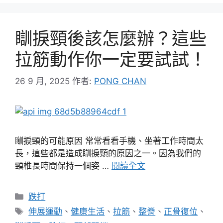
瞓捩頸後該怎麼辦？這些
拉筋動作你一定要試試！
26 9 月, 2025
作者:
PONG CHAN
瞓捩頸的可能原因 常常看看手機、坐著工作時間太
長，這些都是造成瞓捩頸的原因之一。因為我們的
頸椎長時間保持一個姿 …
閱讀全文
分
跌打
類
標
伸展運動
、
健康生活
、
拉筋
、
整脊
、
正骨復位
、
籤