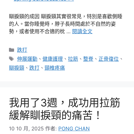
瞓捩頸的成因 瞓捩頸其實很常見，特別是喜歡側睡
的人。當你睡覺時，脖子長時間處於不自然的姿
勢，或者使用不合適的枕 …
閱讀全文
分
跌打
類
標
伸展運動
、
健康護理
、
拉筋
、
整脊
、
正骨復位
、
籤
瞓捩頸
、
跌打
、
頸椎疼痛
我用了3週，成功用拉筋
緩解瞓捩頸的痛苦！
10 10 月, 2025
作者:
PONG CHAN