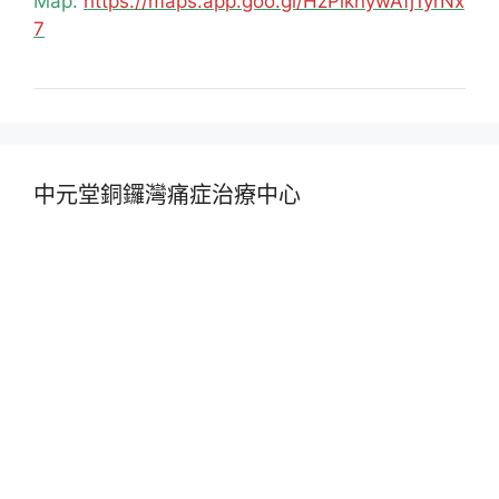
Map:
https://maps.app.goo.gl/HzPiknywAfj1yrNx
7
中元堂銅鑼灣痛症治療中心