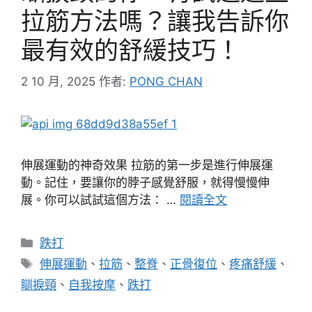
拉筋方法嗎？讓我告訴你
最有效的舒緩技巧！
2 10 月, 2025
作者:
PONG CHAN
伸展運動的神奇效果 拉筋的第一步是進行伸展運
動。記住，要讓你的脖子感覺舒服，就得慢慢伸
展。你可以試試這個方法： …
閱讀全文
分
跌打
類
標
伸展運動
、
拉筋
、
整脊
、
正骨復位
、
疼痛舒緩
、
籤
瞓捩頸
、
自我按摩
、
跌打