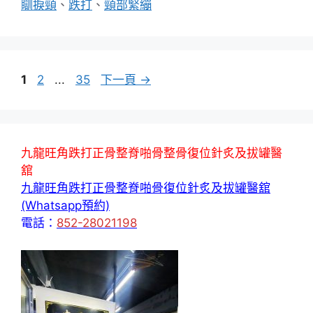
瞓捩頸
、
跌打
、
頸部緊繃
頁
頁
頁
1
2
...
35
下一頁
→
面
面
面
九龍旺角跌打正骨整脊啪骨整骨復位針炙及拔罐醫
舘
九龍旺角跌打正骨整脊啪骨復位針炙及拔罐醫舘
(Whatsapp預約)
電話：
852-28021198