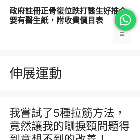
跳
政府註冊正骨復位跌打醫生好推介
至
要有醫生紙，附收費價目表
主
要
選
內
容
單
伸展運動
我嘗試了5種拉筋方法，
竟然讓我的瞓捩頸問題得
到意想不到的改善！