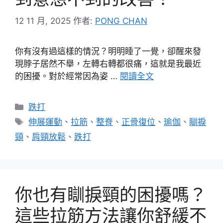
12 11 月, 2025
作者:
PONG CHAN
你有沒有過這樣的情況？明明睡了一覺，卻醒來發
現脖子居然不舉，左轉右轉都很痛，這就是我最近
的困擾。對於經常因為姿 …
閱讀全文
分
跌打
類
標
伸展運動
、
拉筋
、
整脊
、
正骨復位
、
瑜伽
、
瞓捩
籤
頸
、
肩頸放鬆
、
跌打
你也有瞓捩頸的困擾嗎？
這些拉筋方法讓你舒緩不