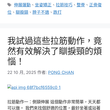
類
標
伸展運動
、
坐姿矯正
、
拉筋技巧
、
整脊
、
正骨復
籤
位
、
瞓捩頸
、
脖子不適
、
跌打
我試過這些拉筋動作，竟
然有效解決了瞓捩頸的煩
惱！
22 10 月, 2025
作者:
PONG CHAN
拉筋動作一：側頸伸展 這個動作非常簡單，天天都
可以做。 我們來找個舒適的位置，最好坐著或站著