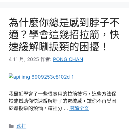
為什麼你總是感到脖子不
適？學會這幾招拉筋，快
速緩解瞓捩頸的困擾！
4 11 月, 2025
作者:
PONG CHAN
我最近學會了一些很實用的拉筋技巧，這些方法保
證能幫助你快速緩解脖子的緊繃感，讓你不再受困
於瞓捩頸的煩惱。這裡分 …
閱讀全文
分
跌打