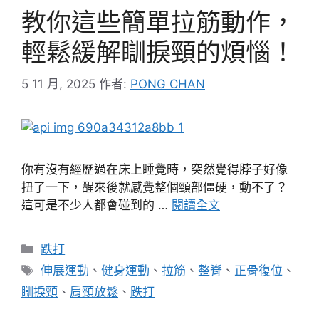
教你這些簡單拉筋動作，
輕鬆緩解瞓捩頸的煩惱！
5 11 月, 2025
作者:
PONG CHAN
你有沒有經歷過在床上睡覺時，突然覺得脖子好像
扭了一下，醒來後就感覺整個頸部僵硬，動不了？
這可是不少人都會碰到的 …
閱讀全文
分
跌打
類
標
伸展運動
、
健身運動
、
拉筋
、
整脊
、
正骨復位
、
籤
瞓捩頸
、
肩頸放鬆
、
跌打