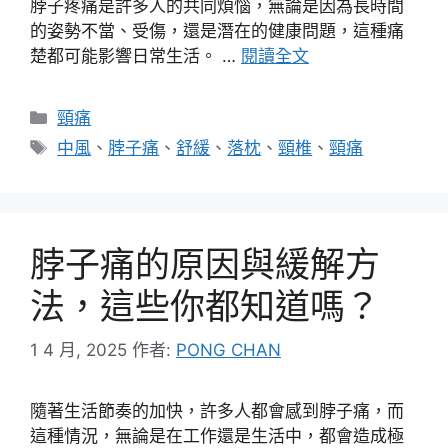
脖子疼痛是許多人的共同煩惱，無論是因為長時間
的姿勢不當、受傷，還是潛在的健康問題，這種痛
楚都可能影響日常生活。 …
閱讀全文
分
頸痛
類
標
中風
、
脖子痛
、
舒緩
、
落枕
、
頸椎
、
頸痛
籤
脖子痛的原因與緩解方
法，這些你都知道嗎？
1 4 月, 2025
作者:
PONG CHAN
隨著生活節奏的加快，許多人都會感到脖子痛，而
這種情況，無論是在工作還是生活中，都會造成極