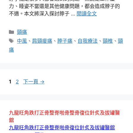
力、睡姿不當還是其他健康問題，都会造成脖子的
不適。本文將深入探討脖子 …
閱讀全文
分
頸痛
類
標
中風
、
肩頸痠痛
、
脖子痛
、
自我療法
、
頸椎
、
頸
籤
痛
頁
頁
1
2
下一頁
→
面
面
九龍旺角跌打正骨整脊啪骨整骨復位針炙及拔罐醫
舘
九龍旺角跌打正骨整脊啪骨復位針炙及拔罐醫舘