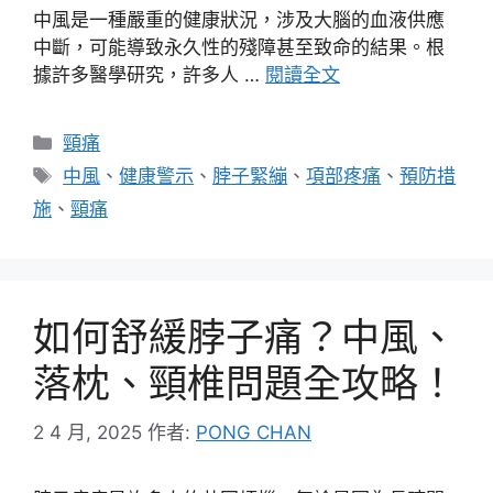
中風是一種嚴重的健康狀況，涉及大腦的血液供應
中斷，可能導致永久性的殘障甚至致命的結果。根
據許多醫學研究，許多人 …
閱讀全文
分
頸痛
類
標
中風
、
健康警示
、
脖子緊繃
、
項部疼痛
、
預防措
籤
施
、
頸痛
如何舒緩脖子痛？中風、
落枕、頸椎問題全攻略！
2 4 月, 2025
作者:
PONG CHAN