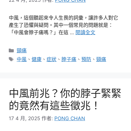
中風，這個聽起來令人生畏的詞彙，讓許多人對它
產生了恐懼與疑問。其中一個常見的問題就是：
「中風會脖子痛嗎？」在這 …
閱讀全文
分
頸痛
類
標
中風
、
健康
、
症狀
、
脖子痛
、
預防
、
頸痛
籤
中風前兆？你的脖子緊緊
的竟然有這些徵兆！
17 4 月, 2025
作者:
PONG CHAN