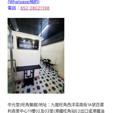
(Whatsapp預約)
電話：
852-28021198
中元堂(旺角醫舘)地址：九龍旺角西洋菜南街1A號百寶
利商業中心11樓02及03室(港鐵旺角站E2出口或港鐵油