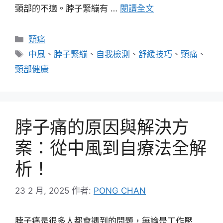
頸部的不適。脖子緊繃有 …
閱讀全文
分
頸痛
類
標
中風
、
脖子緊繃
、
自我檢測
、
舒緩技巧
、
頸痛
、
籤
頸部健康
脖子痛的原因與解決方
案：從中風到自療法全解
析！
23 2 月, 2025
作者:
PONG CHAN
脖子痛是很多人都會遇到的問題，無論是工作壓