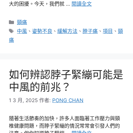
大的困擾。今天，我們就 …
閱讀全文
分
頸痛
類
標
中風
、
姿勢不良
、
緩解方法
、
脖子痛
、
項目
、
頸
籤
痛
如何辨認脖子緊繃可能是
中風的前兆？
1 3 月, 2025
作者:
PONG CHAN
隨著生活節奏的加快，許多人面臨著工作壓力與頸
椎健康問題，而脖子緊繃的情況常常會引發人們的