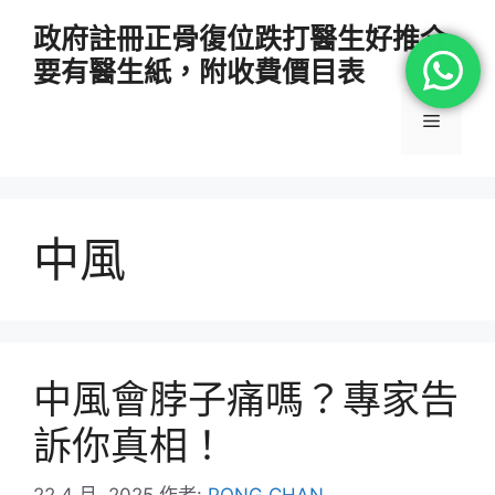
跳
政府註冊正骨復位跌打醫生好推介
至
要有醫生紙，附收費價目表
主
要
選
內
容
單
中風
中風會脖子痛嗎？專家告
訴你真相！
22 4 月, 2025
作者:
PONG CHAN