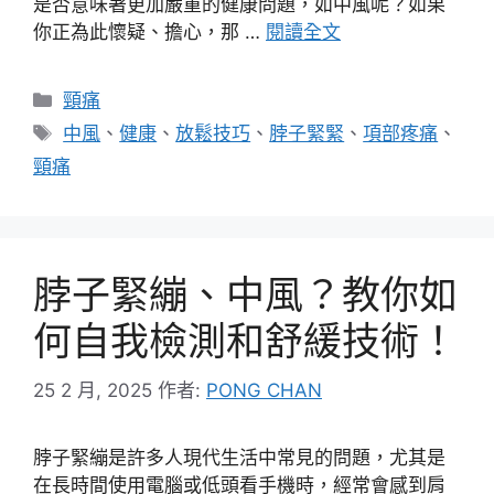
是否意味著更加嚴重的健康問題，如中風呢？如果
你正為此懷疑、擔心，那 …
閱讀全文
分
頸痛
類
標
中風
、
健康
、
放鬆技巧
、
脖子緊緊
、
項部疼痛
、
籤
頸痛
脖子緊繃、中風？教你如
何自我檢測和舒緩技術！
25 2 月, 2025
作者:
PONG CHAN
脖子緊繃是許多人現代生活中常見的問題，尤其是
在長時間使用電腦或低頭看手機時，經常會感到肩