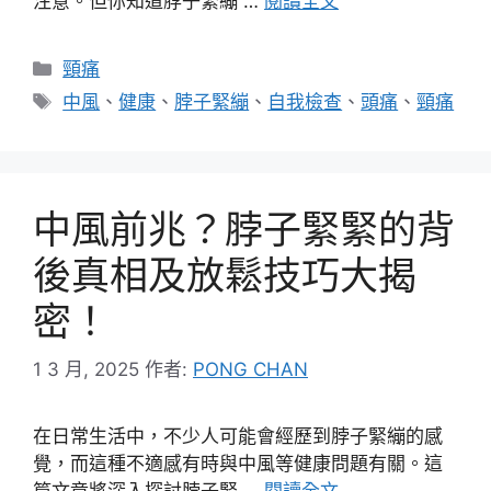
注意。但你知道脖子緊繃 …
閱讀全文
分
頸痛
類
標
中風
、
健康
、
脖子緊繃
、
自我檢查
、
頭痛
、
頸痛
籤
中風前兆？脖子緊緊的背
後真相及放鬆技巧大揭
密！
1 3 月, 2025
作者:
PONG CHAN
在日常生活中，不少人可能會經歷到脖子緊繃的感
覺，而這種不適感有時與中風等健康問題有關。這