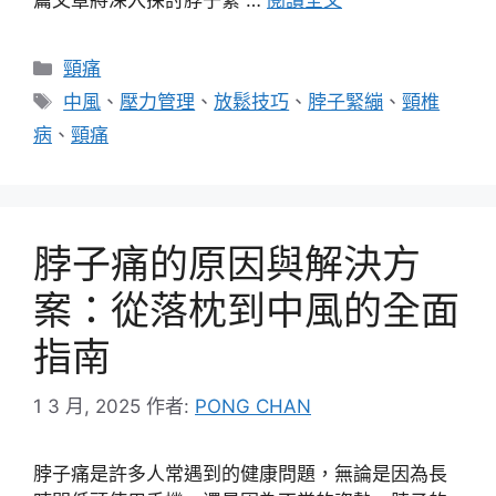
篇文章將深入探討脖子緊 …
閱讀全文
分
頸痛
類
標
中風
、
壓力管理
、
放鬆技巧
、
脖子緊繃
、
頸椎
籤
病
、
頸痛
脖子痛的原因與解決方
案：從落枕到中風的全面
指南
1 3 月, 2025
作者:
PONG CHAN
脖子痛是許多人常遇到的健康問題，無論是因為長