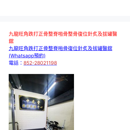
九龍旺角跌打正骨整脊啪骨整骨復位針炙及拔罐醫
舘
九龍旺角跌打正骨整脊啪骨復位針炙及拔罐醫舘
(Whatsapp預約)
電話：
852-28021198