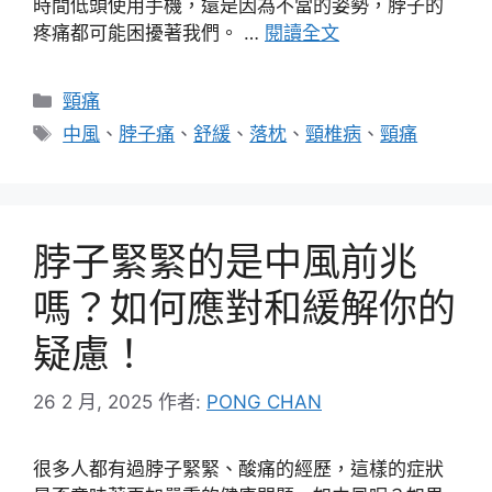
時間低頭使用手機，還是因為不當的姿勢，脖子的
疼痛都可能困擾著我們。 …
閱讀全文
分
頸痛
類
標
中風
、
脖子痛
、
舒緩
、
落枕
、
頸椎病
、
頸痛
籤
脖子緊緊的是中風前兆
嗎？如何應對和緩解你的
疑慮！
26 2 月, 2025
作者:
PONG CHAN
很多人都有過脖子緊緊、酸痛的經歷，這樣的症狀