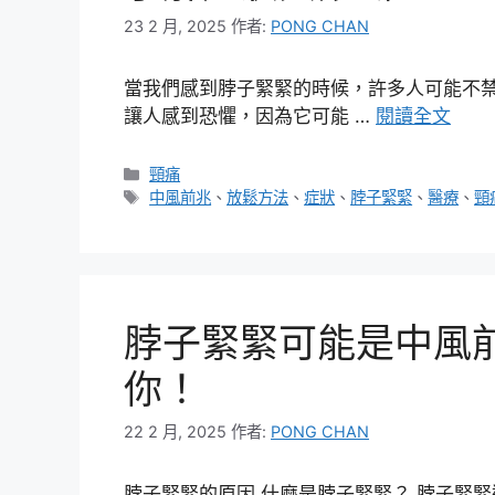
23 2 月, 2025
作者:
PONG CHAN
當我們感到脖子緊緊的時候，許多人可能不
讓人感到恐懼，因為它可能 …
閱讀全文
分
頸痛
類
標
中風前兆
、
放鬆方法
、
症狀
、
脖子緊緊
、
醫療
、
頸
籤
脖子緊緊可能是中風
你！
22 2 月, 2025
作者:
PONG CHAN
脖子緊緊的原因 什麼是脖子緊緊？ 脖子緊