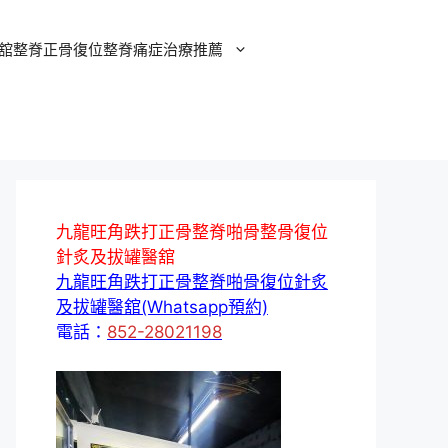
舘整脊正骨復位整脊痛症治療推薦
九龍旺角跌打正骨整脊啪骨整骨復位
針炙及拔罐醫舘
九龍旺角跌打正骨整脊啪骨復位針炙
及拔罐醫舘(Whatsapp預約)
電話：
852-28021198