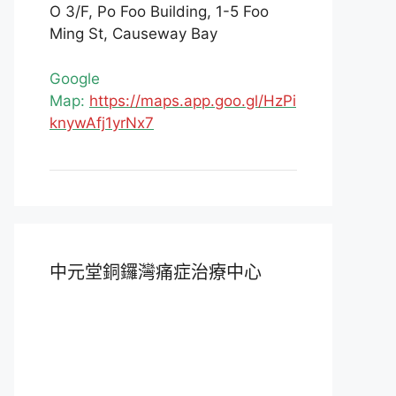
O 3/F, Po Foo Building, 1-5 Foo
Ming St, Causeway Bay
Google
Map:
https://maps.app.goo.gl/HzPi
knywAfj1yrNx7
中元堂銅鑼灣痛症治療中心