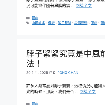
況可能會伴隨著肩膀的緊 …
閱讀全文
分
頸痛
類
標
中風前兆
、
健康
、
脖子緊緊
、
身體運動
、
頭痛
、
頸
籤
脖子緊緊究竟是中風
法！
20 2 月, 2025
作者:
PONG CHAN
許多人經常感到脖子緊緊，這種情況可能讓
兆的時候。那麼，我們是否 …
閱讀全文
分
頸痛