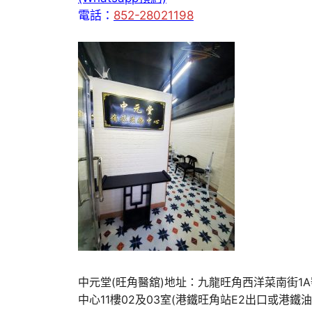
電話：
852-28021198
中元堂(旺角醫舘)地址：九龍旺角西洋菜南街1
中心11樓02及03室(港鐵旺角站E2出口或港鐵