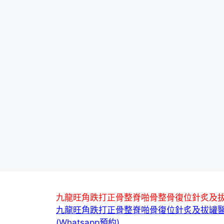
九龍旺角跌打正骨整脊啪骨整骨復位針炙及
九龍旺角跌打正骨整脊啪骨復位針炙及拔罐
(Whatsapp預約)