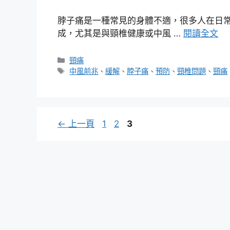
脖子痛是一種常見的身體不適，很多人在日
成，尤其是與頸椎健康或中風 …
閱讀全文
分
頸痛
類
標
中風前兆
、
緩解
、
脖子痛
、
預防
、
頸椎問題
、
頸痛
籤
頁
頁
頁
←
上一頁
1
2
3
面
面
面