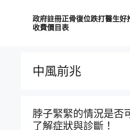
跳
至
政府註冊正骨復位跌打醫生好
主
要
收費價目表
內
容
中風前兆
脖子緊緊的情況是否
了解症狀與診斷！