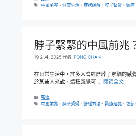
類
標
中風前兆
、
健康生活
、
症狀緩解
、
脖子緊緊
、
頸痛
籤
脖子緊緊的中風前兆
19 2 月, 2025
作者:
PONG CHAN
在日常生活中，許多人會經歷脖子緊繃的感
於某些人來說，這種感覺可 …
閱讀全文
分
頸痛
類
標
中風前兆
、
脖子緊緊
、
舒緩方法
、
醫療建議
、
領部
籤