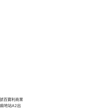
A號百寶利商業
油麻地站A2出