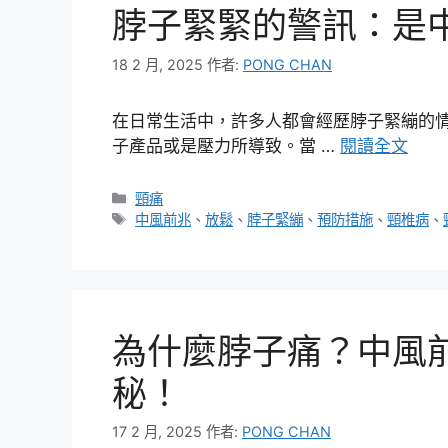
脖子緊緊的警訊：是
18 2 月, 2025
作者:
PONG CHAN
在日常生活中，許多人都會經歷脖子緊繃的
子產品或是壓力所導致。當 …
閱讀全文
分
頸痛
類
標
中風前兆
、
放鬆
、
脖子緊繃
、
預防措施
、
頸椎病
、
籤
為什麼脖子痛？中風
秘！
17 2 月, 2025
作者:
PONG CHAN