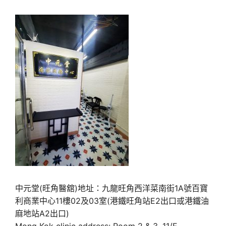
中元堂(旺角醫舘)地址：九龍旺角西洋菜南街1A號百寶
利商業中心11樓02及03室(港鐵旺角站E2出口或港鐵油
麻地站A2出口)