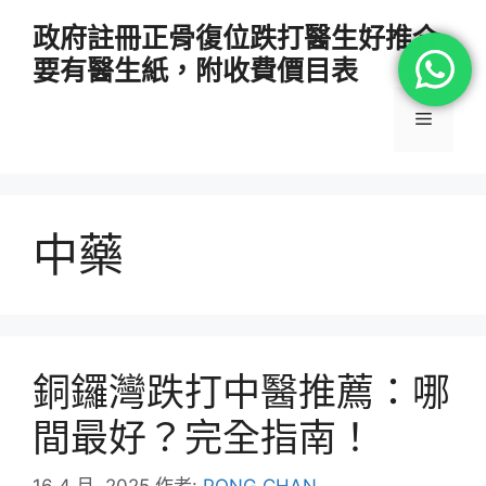
跳
政府註冊正骨復位跌打醫生好推介
至
要有醫生紙，附收費價目表
主
要
選
內
容
單
中藥
銅鑼灣跌打中醫推薦：哪
間最好？完全指南！
16 4 月, 2025
作者:
PONG CHAN