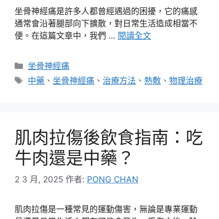
坐骨神經痛是許多人都曾經遇過的困擾，它的痛感
通常會沿著腿部向下擴散，對日常生活造成相當不
便。在這篇文章中，我們 …
閱讀全文
分
坐骨神經痛
類
標
中藥
、
坐骨神經痛
、
治療方法
、
熱敷
、
物理治療
籤
肌肉拉傷後飲食指南：吃
牛肉還是中藥？
2 3 月, 2025
作者:
PONG CHAN
肌肉拉傷是一種常見的運動傷害，無論是專業運動