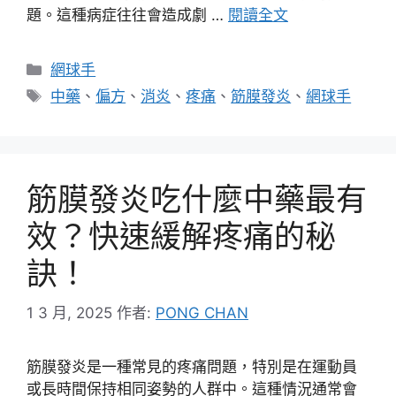
題。這種病症往往會造成劇 …
閱讀全文
分
網球手
類
標
中藥
、
偏方
、
消炎
、
疼痛
、
筋膜發炎
、
網球手
籤
筋膜發炎吃什麼中藥最有
效？快速緩解疼痛的秘
訣！
1 3 月, 2025
作者:
PONG CHAN
筋膜發炎是一種常見的疼痛問題，特別是在運動員
或長時間保持相同姿勢的人群中。這種情況通常會