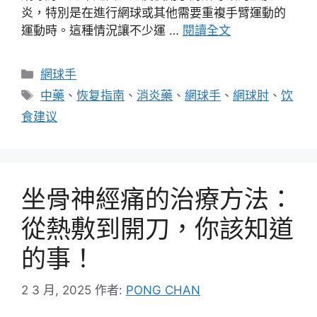
炎，特別是在進行網球或其他需要重複手臂運動的
運動時。這種情況讓不少運 …
閱讀全文
分
網球手
類
標
中藥
、
恢复指南
、
消炎藥
、
網球手
、
網球肘
、
饮
籤
食建议
坐骨神經痛的治療方法：
從熱敷到開刀，你該知道
的事！
2 3 月, 2025
作者:
PONG CHAN