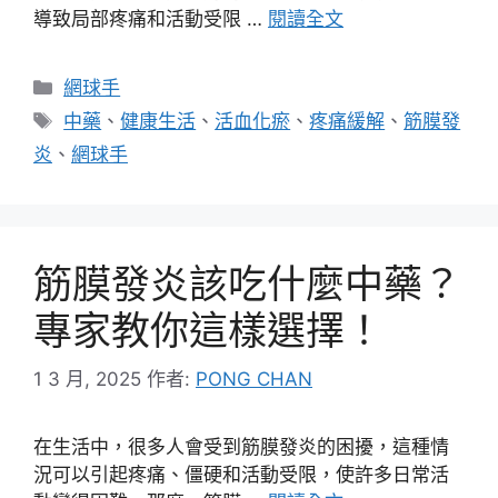
導致局部疼痛和活動受限 …
閱讀全文
分
網球手
類
標
中藥
、
健康生活
、
活血化瘀
、
疼痛緩解
、
筋膜發
籤
炎
、
網球手
筋膜發炎該吃什麼中藥？
專家教你這樣選擇！
1 3 月, 2025
作者:
PONG CHAN
在生活中，很多人會受到筋膜發炎的困擾，這種情
況可以引起疼痛、僵硬和活動受限，使許多日常活