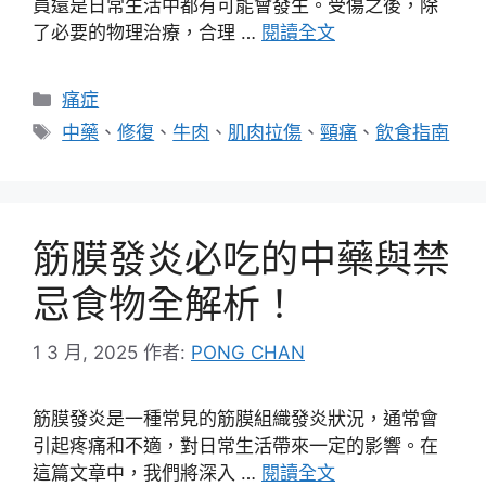
員還是日常生活中都有可能會發生。受傷之後，除
了必要的物理治療，合理 …
閱讀全文
分
痛症
類
標
中藥
、
修復
、
牛肉
、
肌肉拉傷
、
頸痛
、
飲食指南
籤
筋膜發炎必吃的中藥與禁
忌食物全解析！
1 3 月, 2025
作者:
PONG CHAN
筋膜發炎是一種常見的筋膜組織發炎狀況，通常會
引起疼痛和不適，對日常生活帶來一定的影響。在
這篇文章中，我們將深入 …
閱讀全文