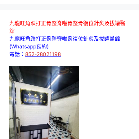
九龍旺角跌打正骨整脊啪骨整骨復位針炙及拔罐醫
舘
九龍旺角跌打正骨整脊啪骨復位針炙及拔罐醫舘
(Whatsapp預約)
電話：
852-28021198