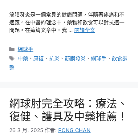
筋膜發炎是一個常見的健康問題，伴隨著疼痛和不
適感。在中醫的理念中，藥物和飲食可以對抗這一
問題。在這篇文章中，我 …
閱讀全文
分
網球手
類
標
中藥
、
康復
、
抗炎
、
筋膜發炎
、
網球手
、
飲食調
籤
整
網球肘完全攻略：療法、
復健、護具及中藥推薦！
26 3 月, 2025
作者:
PONG CHAN