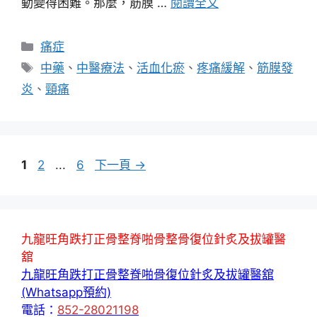
動變得困難。那麼，筋膜 …
閱讀全文
分
痛症
類
標
中藥
、
中醫療法
、
活血化瘀
、
疼痛緩解
、
筋膜發
籤
炎
、
頸痛
頁
頁
頁
1
2
...
6
下一頁
→
面
面
面
九龍旺角跌打正骨整脊啪骨整骨復位針炙及拔罐醫
舘
九龍旺角跌打正骨整脊啪骨復位針炙及拔罐醫舘
(Whatsapp預約)
電話：
852-28021198