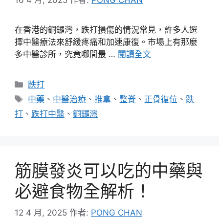
在香港的銅鑼灣，跌打損傷的情況常見，許多人選
擇中醫療法來舒緩疼痛和加速康復。市場上有那麼
多中醫診所，究竟哪間最 …
閱讀全文
分
跌打
類
標
中藥
、
中醫治療
、
推拿
、
整脊
、
正骨復位
、
跌
籤
打
、
跌打中醫
、
銅鑼灣
筋膜發炎可以吃的中藥與
必避食物全解析！
12 4 月, 2025
作者:
PONG CHAN