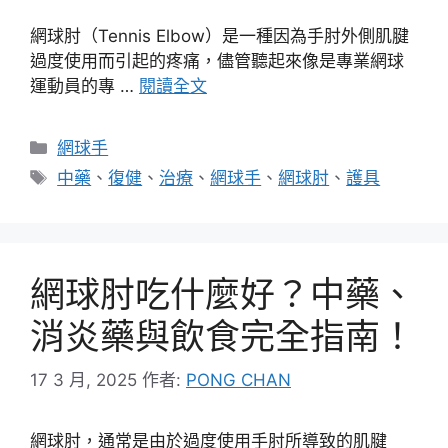
網球肘（Tennis Elbow）是一種因為手肘外側肌腱
過度使用而引起的疼痛，儘管聽起來像是專業網球
運動員的專 …
閱讀全文
分
網球手
類
標
中藥
、
復健
、
治療
、
網球手
、
網球肘
、
護具
籤
網球肘吃什麼好？中藥、
消炎藥與飲食完全指南！
17 3 月, 2025
作者:
PONG CHAN
網球肘，通常是由於過度使用手肘所導致的肌腱