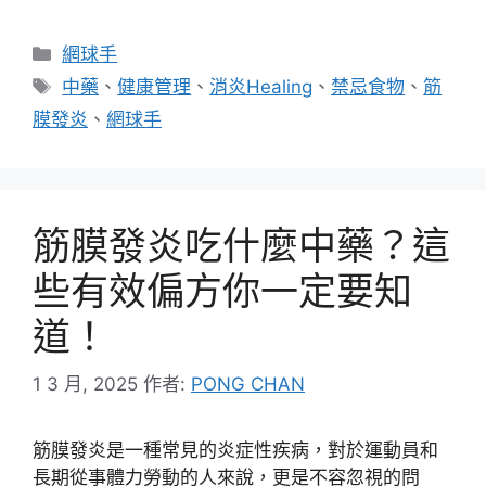
分
網球手
類
標
中藥
、
健康管理
、
消炎Healing
、
禁忌食物
、
筋
籤
膜發炎
、
網球手
筋膜發炎吃什麼中藥？這
些有效偏方你一定要知
道！
1 3 月, 2025
作者:
PONG CHAN
筋膜發炎是一種常見的炎症性疾病，對於運動員和
長期從事體力勞動的人來說，更是不容忽視的問