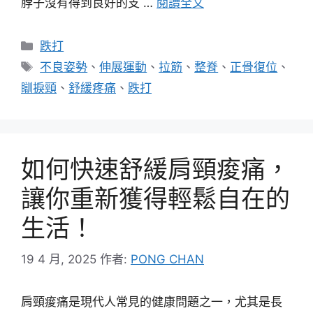
脖子沒有得到良好的支 …
閱讀全文
分
跌打
類
標
不良姿勢
、
伸展運動
、
拉筋
、
整脊
、
正骨復位
、
籤
瞓捩頸
、
舒緩疼痛
、
跌打
如何快速舒緩肩頸痠痛，
讓你重新獲得輕鬆自在的
生活！
19 4 月, 2025
作者:
PONG CHAN
肩頸痠痛是現代人常見的健康問題之一，尤其是長