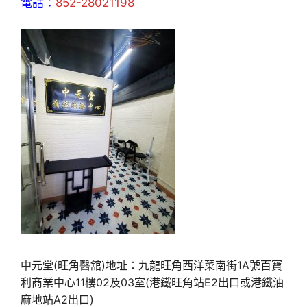
電話：
852-28021198
中元堂(旺角醫舘)地址：九龍旺角西洋菜南街1A號百寶
利商業中心11樓02及03室(港鐵旺角站E2出口或港鐵油
麻地站A2出口)