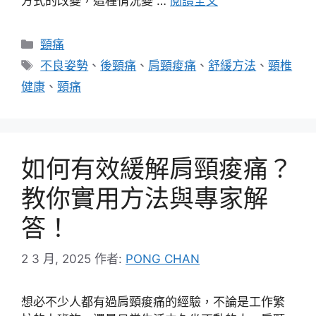
方式的改變，這種情況變 …
閱讀全文
分
頸痛
類
標
不良姿勢
、
後頸痛
、
肩頸痠痛
、
舒緩方法
、
頸椎
籤
健康
、
頸痛
如何有效緩解肩頸痠痛？
教你實用方法與專家解
答！
2 3 月, 2025
作者:
PONG CHAN
想必不少人都有過肩頸痠痛的經驗，不論是工作繁