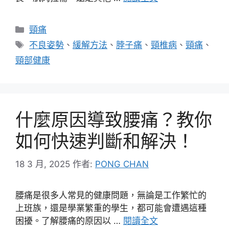
分
頸痛
類
標
不良姿勢
、
緩解方法
、
脖子痛
、
頸椎病
、
頸痛
、
籤
頸部健康
什麼原因導致腰痛？教你
如何快速判斷和解決！
18 3 月, 2025
作者:
PONG CHAN
腰痛是很多人常見的健康問題，無論是工作繁忙的
上班族，還是學業繁重的學生，都可能會遭遇這種
困擾。了解腰痛的原因以 …
閱讀全文