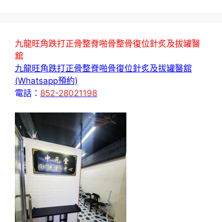
九龍旺角跌打正骨整脊啪骨整骨復位針炙及拔罐醫
舘
九龍旺角跌打正骨整脊啪骨復位針炙及拔罐醫舘
(Whatsapp預約)
電話：
852-28021198