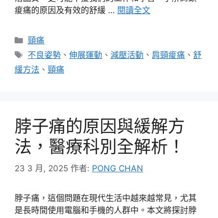
痠痛的原因及有效的舒緩 …
閱讀全文
分
頸痛
類
標
不良姿勢
、
伸展運動
、
減壓活動
、
肩頸痠痛
、
舒
籤
緩方法
、
頸痛
脖子痛的原因與緩解方
法，醫療科別全解析！
23 3 月, 2025
作者:
PONG CHAN
脖子痛，這個問題在現代生活中越來越常見，尤其
是長時間使用電腦和手機的人群中。本文將探討脖