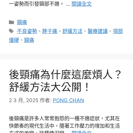
一姿勢而引發頸部不適。 …
閱讀全文
分
頸痛
類
標
不良姿勢
、
脖子痛
、
舒緩方法
、
醫療建議
、
項部
籤
僵硬
、
頸痛
後頸痛為什麼這麼煩人？
舒緩方法大公開！
2 3 月, 2025
作者:
PONG CHAN
後頸痛是許多人常常抱怨的一種不適症狀，尤其在
快節奏的現代生活中，隨著工作壓力的增加和生活