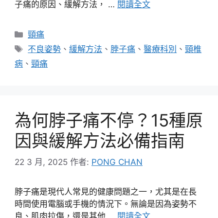
子痛的原因、緩解方法， …
閱讀全文
分
頸痛
類
標
不良姿勢
、
緩解方法
、
脖子痛
、
醫療科別
、
頸椎
籤
病
、
頸痛
為何脖子痛不停？15種原
因與緩解方法必備指南
22 3 月, 2025
作者:
PONG CHAN
脖子痛是現代人常見的健康問題之一，尤其是在長
時間使用電腦或手機的情況下。無論是因為姿勢不
良、肌肉拉傷，還是其他 …
閱讀全文