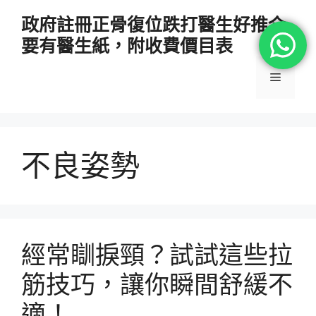
跳
政府註冊正骨復位跌打醫生好推介
至
要有醫生紙，附收費價目表
主
要
選
內
容
單
不良姿勢
經常瞓捩頸？試試這些拉
筋技巧，讓你瞬間舒緩不
適！