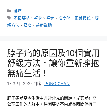
分
腰痛
類
標
不良姿勢
、
整脊
、
整骨
、
椎間盤
、
正骨復位
、
緩
籤
解方法
、
腰痛
、
醫療幫助
脖子痛的原因及10個實用
舒緩方法，讓你重新擁抱
無痛生活！
17 3 月, 2025
作者:
PONG CHAN
脖子痛是當今生活中非常常見的問題，尤其是在辦
公室工作的人群中，易因姿勢不當或長時間保持同