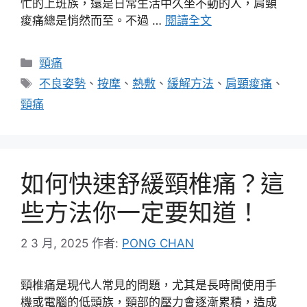
忙的上班族，還是日常生活中久坐不動的人，肩頸
痠痛總是悄然而至。不過 …
閱讀全文
分
頸痛
類
標
不良姿勢
、
按摩
、
熱敷
、
緩解方法
、
肩頸痠痛
、
籤
頸痛
如何快速舒緩頸椎痛？這
些方法你一定要知道！
2 3 月, 2025
作者:
PONG CHAN
頸椎痛是現代人常見的問題，尤其是長時間使用手
機或電腦的低頭族，頸部的壓力會逐漸累積，造成