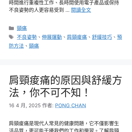
時間進行重複性工作、長時間使用電子產品或保持
不良姿勢的人更容易受到 …
閱讀全文
分
頸痛
類
標
不良姿勢
、
伸展運動
、
肩頸痠痛
、
舒緩技巧
、
預
籤
防方法
、
頸痛
肩頸痠痛的原因與舒緩方
法，你不可不知！
16 4 月, 2025
作者:
PONG CHAN
肩頸痠痛是現代人常見的健康問題，它不僅影響生
活品質，更可能干擾我們的工作和學習。了解肩頸