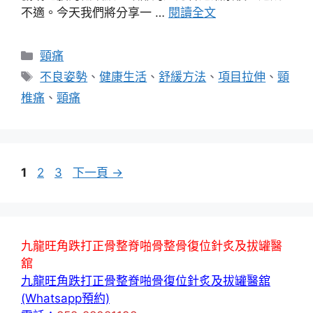
不適。今天我們將分享一 …
閱讀全文
分
頸痛
類
標
不良姿勢
、
健康生活
、
舒緩方法
、
項目拉伸
、
頸
籤
椎痛
、
頸痛
頁
頁
頁
1
2
3
下一頁
→
面
面
面
九龍旺角跌打正骨整脊啪骨整骨復位針炙及拔罐醫
舘
九龍旺角跌打正骨整脊啪骨復位針炙及拔罐醫舘
(Whatsapp預約)