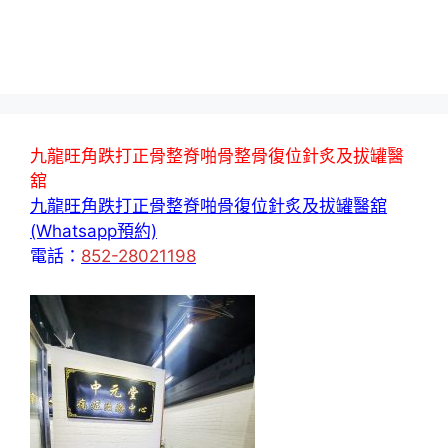
九龍旺角跌打正骨整脊啪骨整骨復位針炙及拔罐醫
舘
九龍旺角跌打正骨整脊啪骨復位針炙及拔罐醫舘
(Whatsapp預約)
電話：
852-28021198