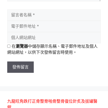
留
言
電
者
子
名
個
郵
稱
人
件
在
瀏覽器
中儲存顯示名稱、電子郵件地址及個人
網
地
網站網址，以供下次發佈留言時使用。
站
址
網
址
九龍旺角跌打正骨整脊啪骨整骨復位針炙及拔罐醫
舘