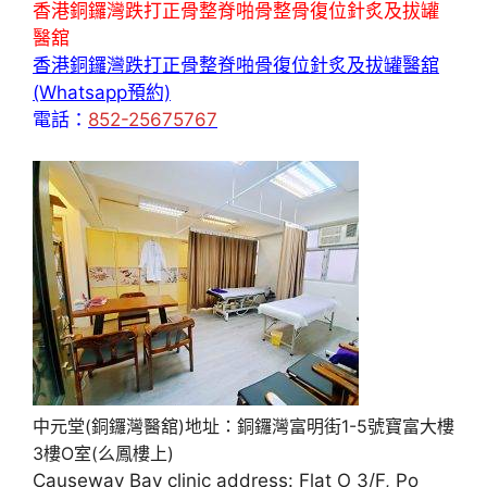
香港銅鑼灣跌打正骨整脊啪骨整骨復位針炙及拔罐
醫舘
香港銅鑼灣跌打正骨整脊啪骨復位針炙及拔罐醫舘
(Whatsapp預約)
電話：
852-25675767
中元堂(銅鑼灣醫舘)地址：銅鑼灣富明街1-5號寶富大樓
3樓O室(么鳳樓上)
Causeway Bay clinic address: Flat O 3/F, Po