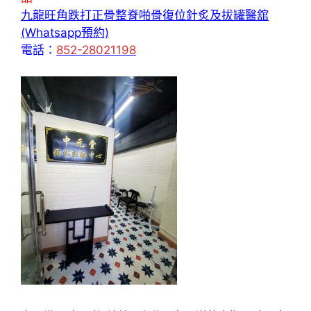
九龍旺角跌打正骨整脊啪骨復位針炙及拔罐醫舘
(Whatsapp預約)
電話：
852-28021198