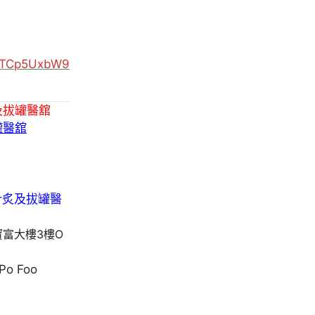
MUTCp5UxbW9
及拔罐醫舘
罐醫舘
寶富大樓3樓O
 Po Foo