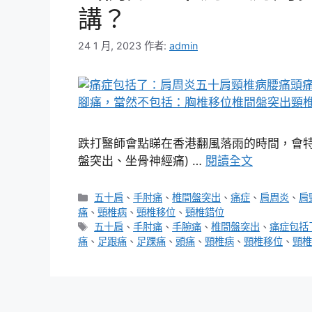
講？
24 1 月, 2023
作者:
admin
跌打醫師會點睇在香港翻風落雨的時間，會特
盤突出、坐骨神經痛) …
閱讀全文
分
五十肩
、
手肘痛
、
椎間盤突出
、
痛症
、
肩周炎
、
肩
類
痛
、
頸椎病
、
頸椎移位
、
頸椎錯位
標
五十肩
、
手肘痛
、
手腕痛
、
椎間盤突出
、
痛症包括
籤
痛
、
足跟痛
、
足踝痛
、
頭痛
、
頸椎病
、
頸椎移位
、
頸椎