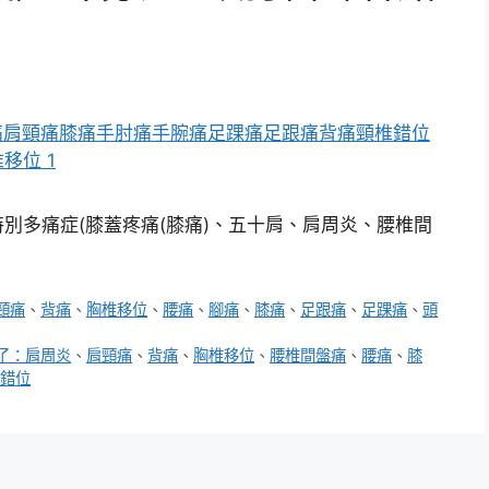
別多痛症(膝蓋疼痛(膝痛)、五十肩、肩周炎、腰椎間
頸痛
、
背痛
、
胸椎移位
、
腰痛
、
腳痛
、
膝痛
、
足跟痛
、
足踝痛
、
頭
了：肩周炎
、
肩頸痛
、
背痛
、
胸椎移位
、
腰椎間盤痛
、
腰痛
、
膝
錯位