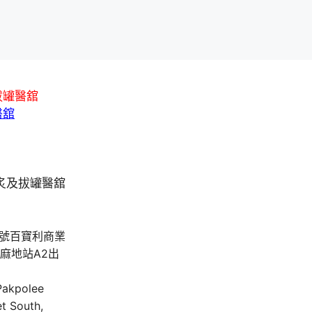
拔罐醫舘
醫舘
A號百寶利商業
油麻地站A2出
 Pakpolee
t South,