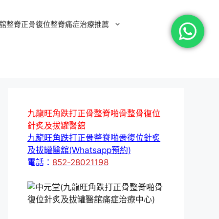
舘整脊正骨復位整脊痛症治療推薦
九龍旺角跌打正骨整脊啪骨整骨復位
針炙及拔罐醫舘
九龍旺角跌打正骨整脊啪骨復位針炙
及拔罐醫舘(Whatsapp預約)
電話：
852-28021198