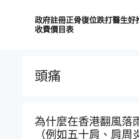
跳
至
政府註冊正骨復位跌打醫生好
主
要
收費價目表
內
容
頭痛
為什麼在香港翻風落
（例如五十肩、肩周