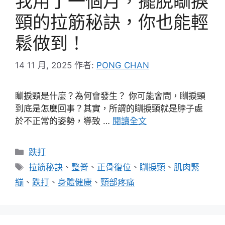
我用了一個月，擺脫瞓捩
頸的拉筋秘訣，你也能輕
鬆做到！
14 11 月, 2025
作者:
PONG CHAN
瞓捩頸是什麼？為何會發生？ 你可能會問，瞓捩頸
到底是怎麼回事？其實，所謂的瞓捩頸就是脖子處
於不正常的姿勢，導致 …
閱讀全文
分
跌打
類
標
拉筋秘訣
、
整脊
、
正骨復位
、
瞓捩頸
、
肌肉緊
籤
繃
、
跌打
、
身體健康
、
頸部疼痛