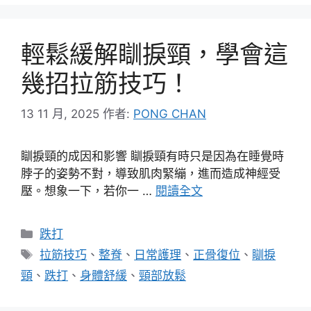
輕鬆緩解瞓捩頸，學會這
幾招拉筋技巧！
13 11 月, 2025
作者:
PONG CHAN
瞓捩頸的成因和影響 瞓捩頸有時只是因為在睡覺時
脖子的姿勢不對，導致肌肉緊繃，進而造成神經受
壓。想象一下，若你一 …
閱讀全文
分
跌打
類
標
拉筋技巧
、
整脊
、
日常護理
、
正骨復位
、
瞓捩
籤
頸
、
跌打
、
身體舒緩
、
頸部放鬆