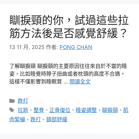
瞓捩頸的你，試過這些拉
筋方法後是否感覺舒緩？
13 11 月, 2025
作者:
PONG CHAN
了解瞓捩頸 瞓捩頸的主要原因往往來自於不當的睡
姿，比如睡覺時脖子扭曲或者枕頭的高度不合適。
這樣不僅影響到睡眠質 …
閱讀全文
分
跌打
類
標
拉筋
、
整脊
、
正骨復位
、
睡姿調整
、
瞓捩頸
、
肌
籤
肉緊繃
、
跌打
、
頸部舒緩