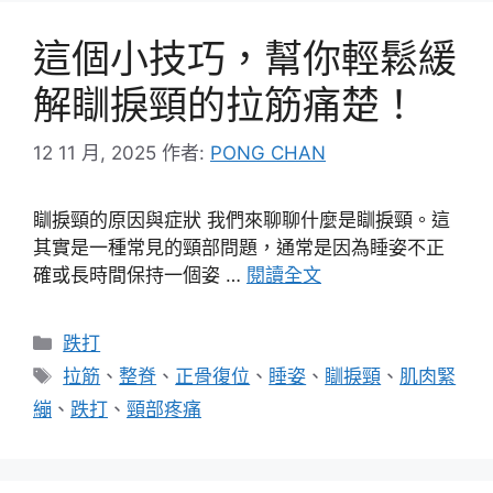
這個小技巧，幫你輕鬆緩
解瞓捩頸的拉筋痛楚！
12 11 月, 2025
作者:
PONG CHAN
瞓捩頸的原因與症狀 我們來聊聊什麼是瞓捩頸。這
其實是一種常見的頸部問題，通常是因為睡姿不正
確或長時間保持一個姿 …
閱讀全文
分
跌打
類
標
拉筋
、
整脊
、
正骨復位
、
睡姿
、
瞓捩頸
、
肌肉緊
籤
繃
、
跌打
、
頸部疼痛