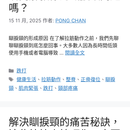
嗎？
15 11 月, 2025
作者:
PONG CHAN
瞓捩頸的形成原因 在了解拉筋動作之前，我們先聊
聊瞓捩頸到底怎麼回事。大多數人因為長時間低頭
使用手機或者電腦導致 …
閱讀全文
分
跌打
類
標
健康生活
、
拉筋動作
、
整脊
、
正骨復位
、
瞓捩
籤
頸
、
肌肉緊張
、
跌打
、
頸部疼痛
解決瞓捩頸的痛苦秘訣，