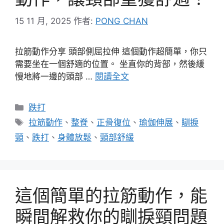
15 11 月, 2025
作者:
PONG CHAN
拉筋動作分享 頭部側屈拉伸 這個動作超簡單，你只
需要坐在一個舒適的位置。 坐直你的背部，然後緩
慢地將一邊的頭部 …
閱讀全文
分
跌打
類
標
拉筋動作
、
整脊
、
正骨復位
、
瑜伽伸展
、
瞓捩
籤
頸
、
跌打
、
身體放鬆
、
頸部舒緩
這個簡單的拉筋動作，能
瞬間解救你的瞓捩頸問題