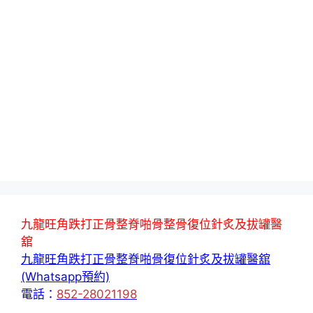
九龍旺角跌打正骨整脊啪骨整骨復位針炙及拔罐醫
舘
九龍旺角跌打正骨整脊啪骨復位針炙及拔罐醫舘
(Whatsapp預約)
電話：
852-28021198