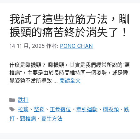
我試了這些拉筋方法，瞓
捩頸的痛苦終於消失了！
14 11 月, 2025
作者:
PONG CHAN
什麼是瞓捩頸？ 瞓捩頸，其實是我們經常所說的“頸
椎病”，主要是由於長時間維持同一個姿勢，或是睡
覺姿勢不當所導致 …
閱讀全文
分
跌打
類
標
拉筋
、
整脊
、
正骨復位
、
牽引運動
、
瞓捩頸
、
跌
籤
打
、
頸椎病
、
養生方法