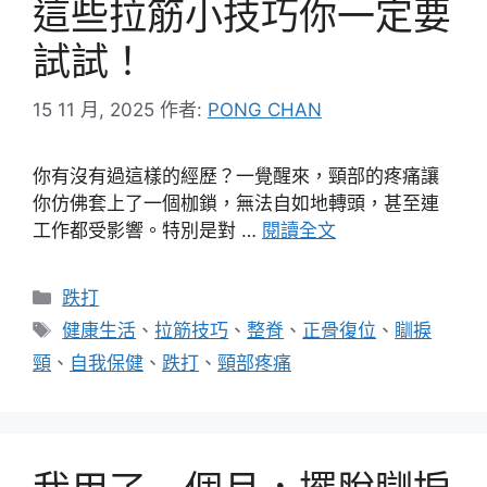
這些拉筋小技巧你一定要
試試！
15 11 月, 2025
作者:
PONG CHAN
你有沒有過這樣的經歷？一覺醒來，頸部的疼痛讓
你仿佛套上了一個枷鎖，無法自如地轉頭，甚至連
工作都受影響。特別是對 …
閱讀全文
分
跌打
類
標
健康生活
、
拉筋技巧
、
整脊
、
正骨復位
、
瞓捩
籤
頸
、
自我保健
、
跌打
、
頸部疼痛