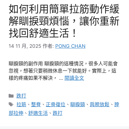
如何利用簡單拉筋動作緩
解瞓捩頸煩惱，讓你重新
找回舒適生活！
14 11 月, 2025
作者:
PONG CHAN
瞓捩頸的副作用 瞓捩頸的這種情況，很多人可能會
忽視，想著只要稍微休息一下就能好。實際上，這
樣的疼痛如果不解決， …
閱讀全文
分
跌打
類
標
拉筋
、
整脊
、
正骨復位
、
瞓捩頸
、
肩膀放鬆
、
脖
籤
部拉伸
、
舒適生活
、
跌打