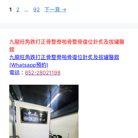
頁
頁
頁
1
2
...
92
下一頁
→
面
面
面
九龍旺角跌打正骨整脊啪骨整骨復位針炙及拔罐醫
舘
九龍旺角跌打正骨整脊啪骨復位針炙及拔罐醫舘
(Whatsapp預約)
電話：
852-28021198