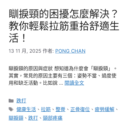
瞓捩頸的困擾怎麼解決？
教你輕鬆拉筋重拾舒適生
活！
13 11 月, 2025
作者:
PONG CHAN
瞓捩頸的原因與症狀 想知道為什麼會「瞓捩頸」。
其實，常見的原因主要有三個：姿勢不當、過度使
用和缺乏活動。比如說 …
閱讀全文
分
跌打
類
標
健康生活
、
拉筋
、
整脊
、
正骨復位
、
疲勞緩解
、
籤
瞓捩頸
、
跌打
、
頸部疼痛