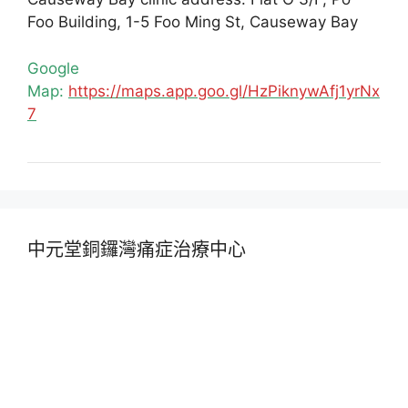
Foo Building, 1-5 Foo Ming St, Causeway Bay
Google
Map:
https://maps.app.goo.gl/HzPiknywAfj1yrNx
7
中元堂銅鑼灣痛症治療中心