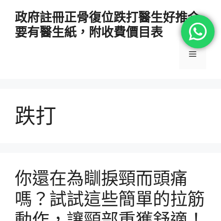
跳
政府註冊正骨復位跌打醫生好推介
至
要有醫生紙，附收費價目表
主
要
選
內
容
單
跌打
你還在為瞓捩頸而頭痛
嗎？試試這些簡單的拉筋
動作，讓頸部重獲舒適！