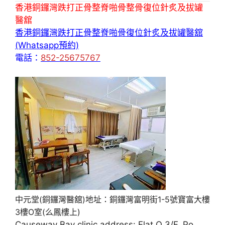
香港銅鑼灣跌打正骨整脊啪骨整骨復位針炙及拔罐
醫舘
香港銅鑼灣跌打正骨整脊啪骨復位針炙及拔罐醫舘
(Whatsapp預約)
電話：
852-25675767
中元堂(銅鑼灣醫舘)地址：銅鑼灣富明街1-5號寶富大樓
3樓O室(么鳳樓上)
Causeway Bay clinic address: Flat O 3/F, Po