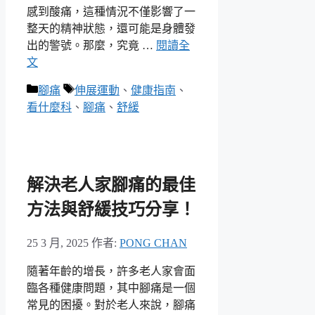
感到酸痛，這種情況不僅影響了一
整天的精神狀態，還可能是身體發
出的警號。那麼，究竟 …
閱讀全
文
分
標
腳痛
伸展運動
、
健康指南
、
類
籤
看什麼科
、
腳痛
、
舒緩
解決老人家腳痛的最佳
方法與舒緩技巧分享！
25 3 月, 2025
作者:
PONG CHAN
隨著年齡的增長，許多老人家會面
臨各種健康問題，其中腳痛是一個
常見的困擾。對於老人來說，腳痛