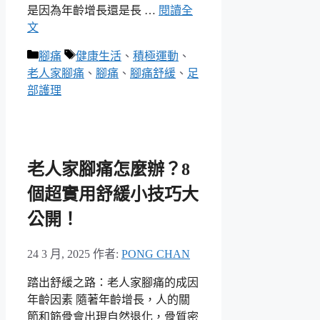
是因為年齡增長還是長 …
閱讀全
文
分
標
腳痛
健康生活
、
積極運動
、
類
籤
老人家腳痛
、
腳痛
、
腳痛舒緩
、
足
部護理
老人家腳痛怎麼辦？8
個超實用舒緩小技巧大
公開！
24 3 月, 2025
作者:
PONG CHAN
踏出舒緩之路：老人家腳痛的成因
年齡因素 隨著年齡增長，人的關
節和筋骨會出現自然退化，骨質密