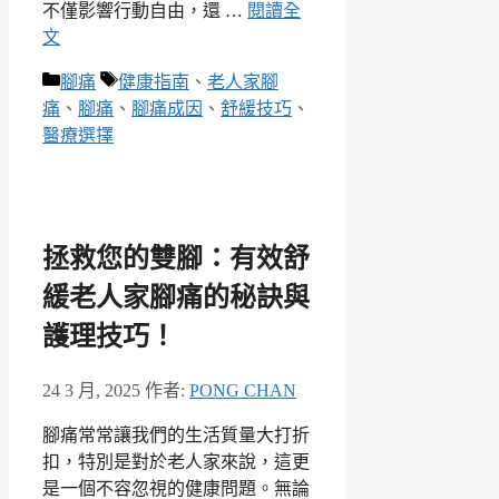
不僅影響行動自由，還 …
閱讀全
文
分
標
腳痛
健康指南
、
老人家腳
類
籤
痛
、
腳痛
、
腳痛成因
、
舒緩技巧
、
醫療選擇
拯救您的雙腳：有效舒
緩老人家腳痛的秘訣與
護理技巧！
24 3 月, 2025
作者:
PONG CHAN
腳痛常常讓我們的生活質量大打折
扣，特別是對於老人家來說，這更
是一個不容忽視的健康問題。無論