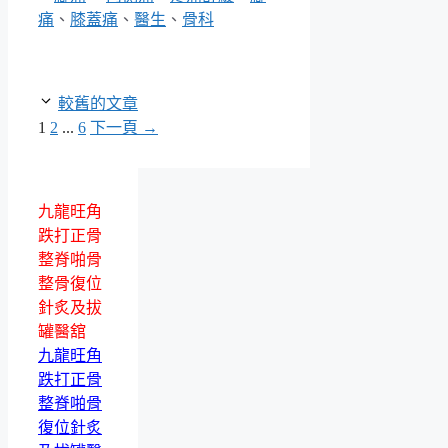
類
籤
痛
、
膝蓋痛
、
醫生
、
骨科
較舊的文章
頁
頁
頁
1
2
...
6
下一頁
→
面
面
面
九龍旺角
跌打正骨
整脊啪骨
整骨復位
針炙及拔
罐醫舘
九龍旺角
跌打正骨
整脊啪骨
復位針炙