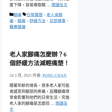
度下降，容易導致關 …
閱讀全文
分
標
腳痛
日常護理
、
老人家腳
類
籤
痛
、
腳痛
、
舒緩方法
、
足部健康
、
醫療建議
老人家腳痛怎麼辦？6
個舒緩方法減輕痛楚！
24 3 月, 2025
作者:
PONG CHAN
隨著年齡的增長，很多老人家可能
會感受到腳部的疼痛，這種腳痛常
常會影響到他們的日常生活。究竟
老人家的腳痛是怎麼回 …
閱讀全
文