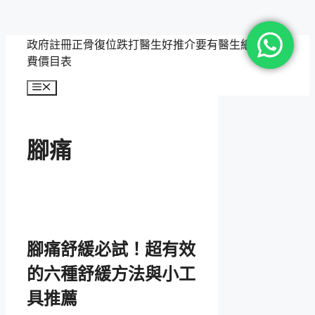
跳
政府註冊正骨復位跌打醫生好推介要有醫生紙，附收
至
費價目表
主
選
要
單
內
容
腳痛
腳痛舒緩必試！超有效
的六種舒緩方法與小工
具推薦