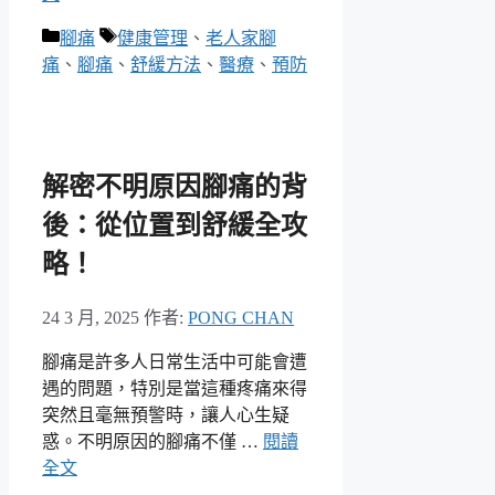
分
標
腳痛
健康管理
、
老人家腳
類
籤
痛
、
腳痛
、
舒緩方法
、
醫療
、
預防
解密不明原因腳痛的背
後：從位置到舒緩全攻
略！
24 3 月, 2025
作者:
PONG CHAN
腳痛是許多人日常生活中可能會遭
遇的問題，特別是當這種疼痛來得
突然且毫無預警時，讓人心生疑
惑。不明原因的腳痛不僅 …
閱讀
全文