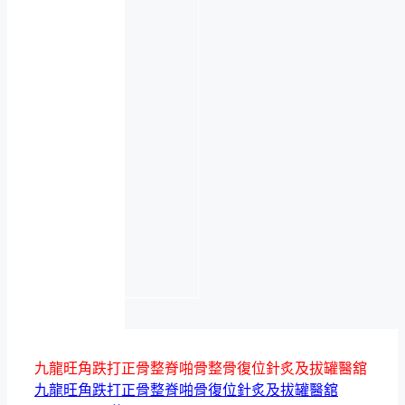
九龍旺角跌打正骨整脊啪骨整骨復位針炙及拔罐醫舘
九龍旺角跌打正骨整脊啪骨復位針炙及拔罐醫舘