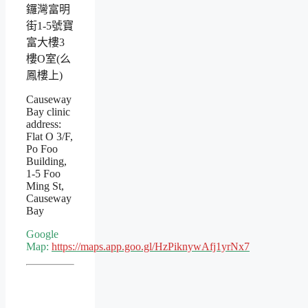
鑼灣富明
街1-5號寶
富大樓3
樓O室(么
鳳樓上)
Causeway
Bay clinic
address:
Flat O 3/F,
Po Foo
Building,
1-5 Foo
Ming St,
Causeway
Bay
Google
Map:
https://maps.app.goo.gl/HzPiknywAfj1yrNx7