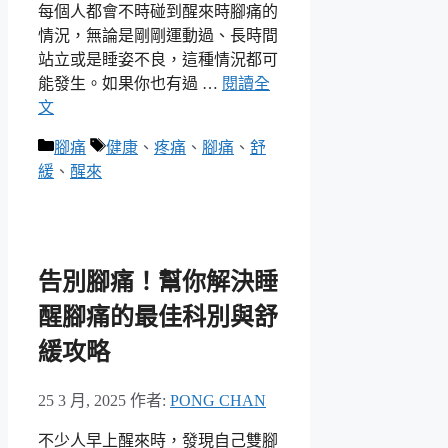
每個人都會不時碰到醒來時腳痛的
情況，無論是剛剛運動過、長時間
站立或是睡姿不良，這種情況都可
能發生。如果你也有過 …
閱讀全
文
分
標
腳痛
健康
、
疼痛
、
腳痛
、
舒
類
籤
緩
、
醒來
告別腳痛！幫你解決睡
醒腳痛的最佳科別與舒
緩攻略
25 3 月, 2025
作者:
PONG CHAN
不少人早上醒來時，發現自己雙腳