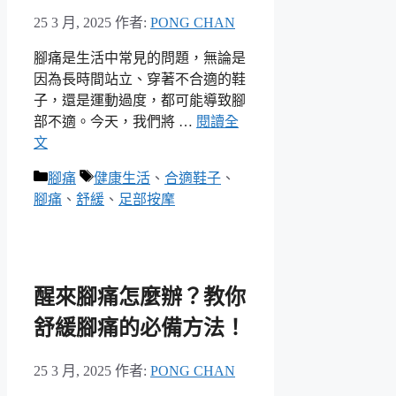
25 3 月, 2025
作者:
PONG CHAN
腳痛是生活中常見的問題，無論是
因為長時間站立、穿著不合適的鞋
子，還是運動過度，都可能導致腳
部不適。今天，我們將 …
閱讀全
文
分
標
腳痛
健康生活
、
合適鞋子
、
類
籤
腳痛
、
舒緩
、
足部按摩
醒來腳痛怎麼辦？教你
舒緩腳痛的必備方法！
25 3 月, 2025
作者:
PONG CHAN