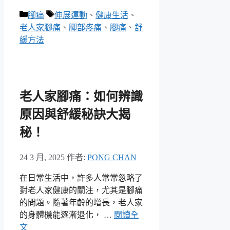
分
標
腳痛
伸展運動
、
健康生活
、
類
籤
老人家腳痛
、
脚部疼痛
、
腳痛
、
舒
緩方法
老人家腳痛：如何辨識
原因與舒緩秘訣大揭
秘！
24 3 月, 2025
作者:
PONG CHAN
在日常生活中，許多人常常忽略了
對老人家健康的關注，尤其是腳痛
的問題。隨著年齡的增長，老人家
的身體機能逐漸退化， …
閱讀全
文