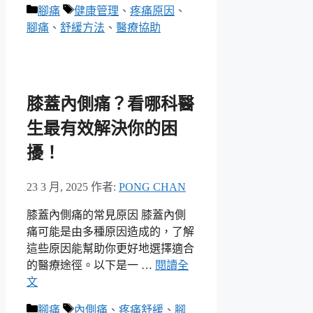
分
標
腳痛
健康管理
、
疼痛原因
、
類
籤
腳痛
、
舒緩方法
、
醫療協助
膝蓋內側痛？看哪科醫
生最有效解決你的困
擾！
23 3 月, 2025
作者:
PONG CHAN
膝蓋內側痛的常見原因 膝蓋內側
痛可能是由多種原因造成的，了解
這些原因能幫助你更好地選擇適合
的醫療途徑。以下是一 …
閱讀全
文
分
標
腳痛
內側痛
、
疼痛舒緩
、
腳