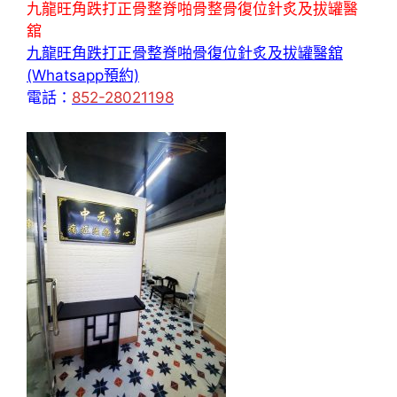
九龍旺角跌打正骨整脊啪骨整骨復位針炙及拔罐醫
舘
九龍旺角跌打正骨整脊啪骨復位針炙及拔罐醫舘
(Whatsapp預約)
電話：
852-28021198