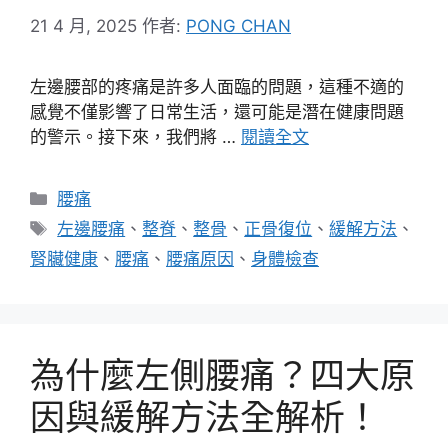
21 4 月, 2025
作者:
PONG CHAN
左邊腰部的疼痛是許多人面臨的問題，這種不適的
感覺不僅影響了日常生活，還可能是潛在健康問題
的警示。接下來，我們將 …
閱讀全文
分
腰痛
類
標
左邊腰痛
、
整脊
、
整骨
、
正骨復位
、
緩解方法
、
籤
腎臟健康
、
腰痛
、
腰痛原因
、
身體檢查
為什麼左側腰痛？四大原
因與緩解方法全解析！