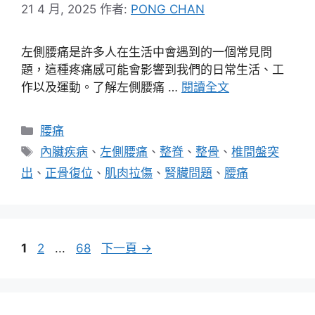
21 4 月, 2025
作者:
PONG CHAN
左側腰痛是許多人在生活中會遇到的一個常見問
題，這種疼痛感可能會影響到我們的日常生活、工
作以及運動。了解左側腰痛 …
閱讀全文
分
腰痛
類
標
內臟疾病
、
左側腰痛
、
整脊
、
整骨
、
椎間盤突
籤
出
、
正骨復位
、
肌肉拉傷
、
腎臟問題
、
腰痛
頁
頁
頁
1
2
...
68
下一頁
→
面
面
面