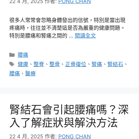
22 4 月, 2025
作者:
PONG CHAN
很多人常常會忽略身體發出的信號，特別是當出現
疼痛時，往往並不清楚這是否為嚴重的健康問題。
特別是腰痛和腎痛之間的 …
閱讀全文
分
腰痛
類
標
健康
、
整脊
、
整骨
、
正骨復位
、
腎痛
、
腎結石
、
籤
腰痛
、
醫療
腎結石會引起腰痛嗎？深
入了解症狀與解決方法
22 4 月, 2025
作者:
PONG CHAN