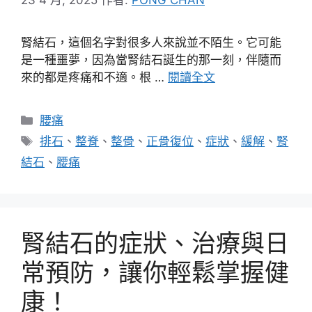
腎結石，這個名字對很多人來說並不陌生。它可能
是一種噩夢，因為當腎結石誕生的那一刻，伴隨而
來的都是疼痛和不適。根 …
閱讀全文
分
腰痛
類
標
排石
、
整脊
、
整骨
、
正骨復位
、
症狀
、
緩解
、
腎
籤
結石
、
腰痛
腎結石的症狀、治療與日
常預防，讓你輕鬆掌握健
康！