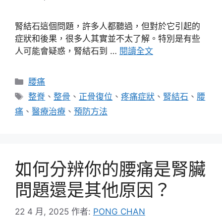
腎結石這個問題，許多人都聽過，但對於它引起的
症狀和後果，很多人其實並不太了解。特別是有些
人可能會疑惑，腎結石到 …
閱讀全文
分
腰痛
類
標
整脊
、
整骨
、
正骨復位
、
疼痛症狀
、
腎結石
、
腰
籤
痛
、
醫療治療
、
預防方法
如何分辨你的腰痛是腎臟
問題還是其他原因？
22 4 月, 2025
作者:
PONG CHAN