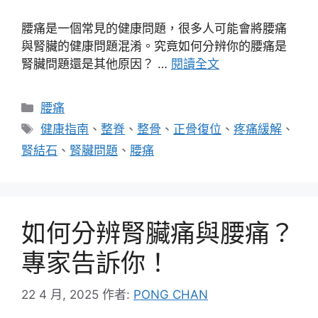
腰痛是一個常見的健康問題，很多人可能會將腰痛
與腎臟的健康問題混淆。究竟如何分辨你的腰痛是
腎臟問題還是其他原因？ …
閱讀全文
分
腰痛
類
標
健康指南
、
整脊
、
整骨
、
正骨復位
、
疼痛緩解
、
籤
腎結石
、
腎臟問題
、
腰痛
如何分辨腎臟痛與腰痛？
專家告訴你！
22 4 月, 2025
作者:
PONG CHAN