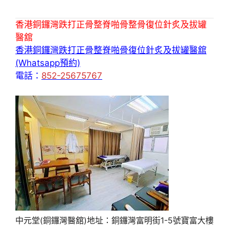
香港銅鑼灣跌打正骨整脊啪骨整骨復位針炙及拔罐
醫舘
香港銅鑼灣跌打正骨整脊啪骨復位針炙及拔罐醫舘
(Whatsapp預約)
電話：
852-25675767
中元堂(銅鑼灣醫舘)地址：銅鑼灣富明街1-5號寶富大樓