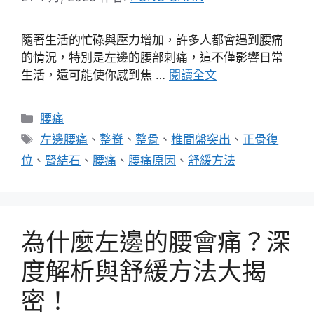
隨著生活的忙碌與壓力增加，許多人都會遇到腰痛
的情況，特別是左邊的腰部刺痛，這不僅影響日常
生活，還可能使你感到焦 …
閱讀全文
分
腰痛
類
標
左邊腰痛
、
整脊
、
整骨
、
椎間盤突出
、
正骨復
籤
位
、
腎結石
、
腰痛
、
腰痛原因
、
舒緩方法
為什麼左邊的腰會痛？深
度解析與舒緩方法大揭
密！