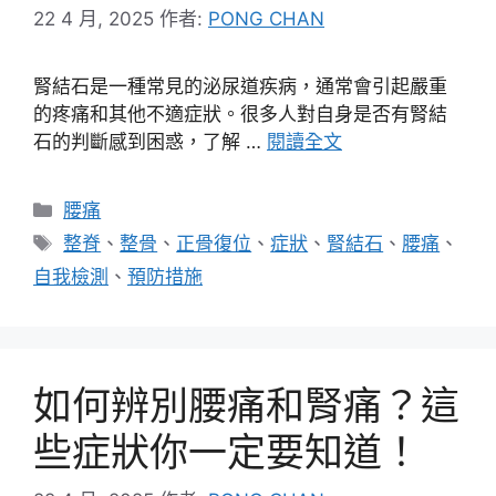
22 4 月, 2025
作者:
PONG CHAN
腎結石是一種常見的泌尿道疾病，通常會引起嚴重
的疼痛和其他不適症狀。很多人對自身是否有腎結
石的判斷感到困惑，了解 …
閱讀全文
分
腰痛
類
標
整脊
、
整骨
、
正骨復位
、
症狀
、
腎結石
、
腰痛
、
籤
自我檢測
、
預防措施
如何辨別腰痛和腎痛？這
些症狀你一定要知道！