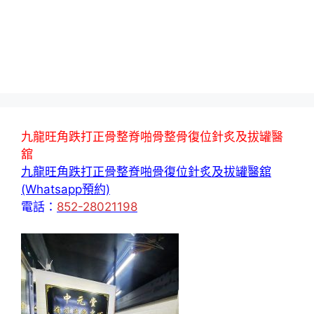
九龍旺角跌打正骨整脊啪骨整骨復位針炙及拔罐醫
舘
九龍旺角跌打正骨整脊啪骨復位針炙及拔罐醫舘
(Whatsapp預約)
電話：
852-28021198