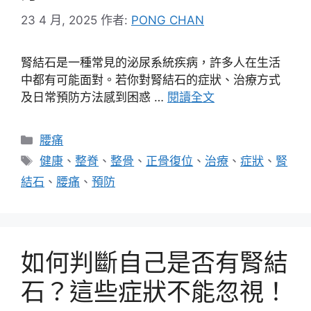
23 4 月, 2025
作者:
PONG CHAN
腎結石是一種常見的泌尿系統疾病，許多人在生活
中都有可能面對。若你對腎結石的症狀、治療方式
及日常預防方法感到困惑 …
閱讀全文
分
腰痛
類
標
健康
、
整脊
、
整骨
、
正骨復位
、
治療
、
症狀
、
腎
籤
結石
、
腰痛
、
預防
如何判斷自己是否有腎結
石？這些症狀不能忽視！