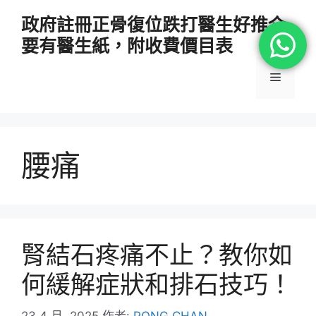
跳
政府註冊正骨復位跌打醫生好推介
至
要有醫生紙，附收費價目表
主
要
選
內
容
單
腰痛
腎結石疼痛不止？教你如
何緩解症狀和排石技巧！
23 4 月, 2025
作者:
PONG CHAN