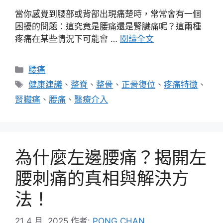
當你感覺到腰部或背部出現痛楚時，常常會有一個
困擾的問題：這究竟是腰痛還是腎臟痛呢？這兩種
疼痛在某些情況下可能會 …
閱讀全文
分
腰痛
類
標
健康建議
、
整脊
、
整骨
、
正骨復位
、
疼痛特徵
、
籤
腎臟痛
、
腰痛
、
醫療介入
為什麼左邊腰痛？揭開左
腰刺痛的真相與解決方
法！
21 4 月, 2025
作者:
PONG CHAN