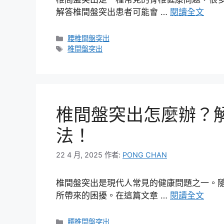
解答椎間盤突出患者可能會 …
閱讀全文
分
腰椎間盤突出
類
標
椎間盤突出
籤
椎間盤突出怎麼辦？
法！
22 4 月, 2025
作者:
PONG CHAN
椎間盤突出是現代人常見的健康問題之一。
所帶來的困擾。在這篇文章 …
閱讀全文
分
腰椎間盤突出