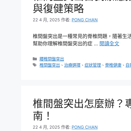
與復健策略
22 4 月, 2025
作者:
PONG CHAN
椎間盤突出是一種常見的脊椎問題，隨著生
幫助你理解椎間盤突出的症 …
閱讀全文
分
腰椎間盤突出
類
標
椎間盤突出
、
治療選擇
、
症狀管理
、
脊椎健康
、
自
籤
椎間盤突出怎麼辦？
南！
22 4 月, 2025
作者:
PONG CHAN