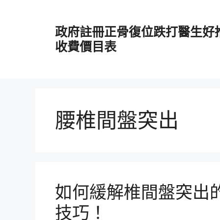
跳
至
政府註冊正骨復位跌打醫生好
主
要
收費價目表
內
容
腰椎間盤突出
如何緩解椎間盤突出
技巧！