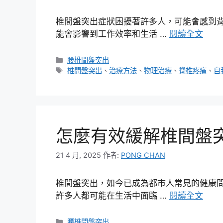
椎間盤突出症狀困擾著許多人，可能會感到
能會影響到工作效率和生活 …
閱讀全文
分
腰椎間盤突出
類
標
椎間盤突出
、
治療方法
、
物理治療
、
脊椎疼痛
、
自
籤
怎麼有效緩解椎間盤
21 4 月, 2025
作者:
PONG CHAN
椎間盤突出，如今已成為都市人常見的健康
許多人都可能在生活中面臨 …
閱讀全文
分
腰椎間盤突出