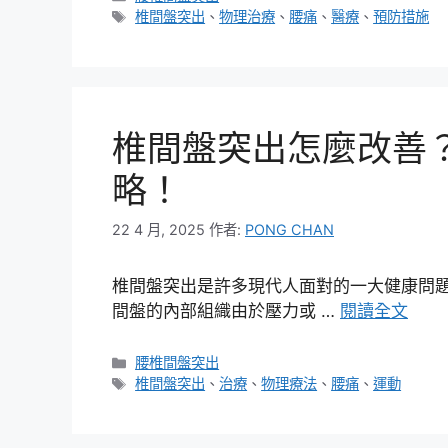
類
標
椎間盤突出
、
物理治療
、
腰痛
、
醫療
、
預防措施
籤
椎間盤突出怎麼改善
略！
22 4 月, 2025
作者:
PONG CHAN
椎間盤突出是許多現代人面對的一大健康問
間盤的內部組織由於壓力或 …
閱讀全文
分
腰椎間盤突出
類
標
椎間盤突出
、
治療
、
物理療法
、
腰痛
、
運動
籤