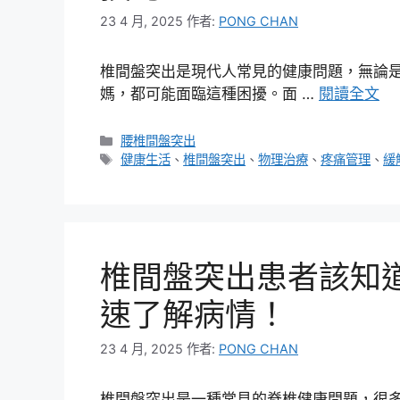
23 4 月, 2025
作者:
PONG CHAN
椎間盤突出是現代人常見的健康問題，無論
媽，都可能面臨這種困擾。面 …
閱讀全文
分
腰椎間盤突出
類
標
健康生活
、
椎間盤突出
、
物理治療
、
疼痛管理
、
緩
籤
椎間盤突出患者該知
速了解病情！
23 4 月, 2025
作者:
PONG CHAN
椎間盤突出是一種常見的脊椎健康問題，很