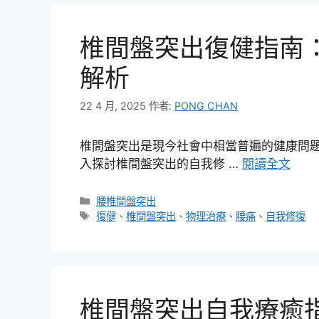
椎間盤突出復健指南
解析
22 4 月, 2025
作者:
PONG CHAN
椎間盤突出是現今社會中相當普遍的健康問
入探討椎間盤突出的自我修 …
閱讀全文
分
腰椎間盤突出
類
標
復健
、
椎間盤突出
、
物理治療
、
腰痛
、
自我修復
籤
椎間盤突出自我療癒