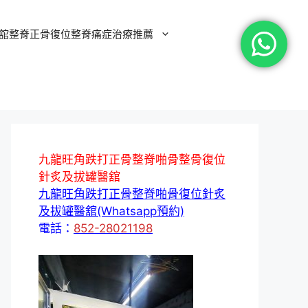
舘整脊正骨復位整脊痛症治療推薦
九龍旺角跌打正骨整脊啪骨整骨復位
針炙及拔罐醫舘
九龍旺角跌打正骨整脊啪骨復位針炙
及拔罐醫舘(Whatsapp預約)
電話：
852-28021198