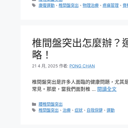
類
標
康復運動
、
椎間盤突出
、
物理治療
、
疼痛管理
、
脊
籤
椎間盤突出怎麼辦？
略！
21 4 月, 2025
作者:
PONG CHAN
椎間盤突出是許多人面臨的健康問題，尤其
常見。那麼，當我們面對椎 …
閱讀全文
分
腰椎間盤突出
類
標
椎間盤突出
、
治療
、
症狀
、
自我保健
、
運動
籤