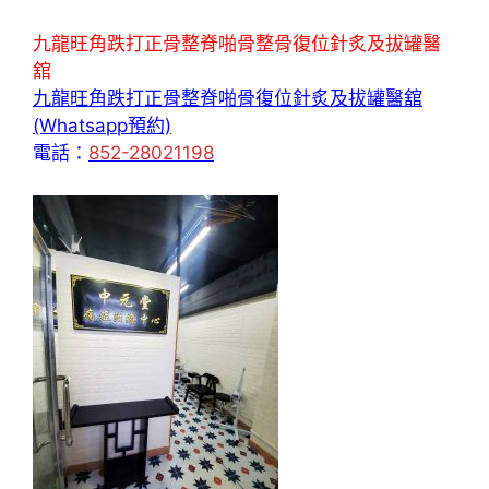
九龍旺角跌打正骨整脊啪骨整骨復位針炙及拔罐醫
舘
九龍旺角跌打正骨整脊啪骨復位針炙及拔罐醫舘
(Whatsapp預約)
電話：
852-28021198