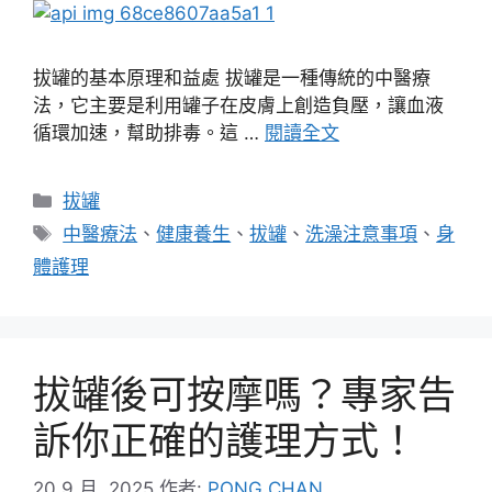
拔罐的基本原理和益處 拔罐是一種傳統的中醫療
法，它主要是利用罐子在皮膚上創造負壓，讓血液
循環加速，幫助排毒。這 …
閱讀全文
分
拔罐
類
標
中醫療法
、
健康養生
、
拔罐
、
洗澡注意事項
、
身
籤
體護理
拔罐後可按摩嗎？專家告
訴你正確的護理方式！
20 9 月, 2025
作者:
PONG CHAN