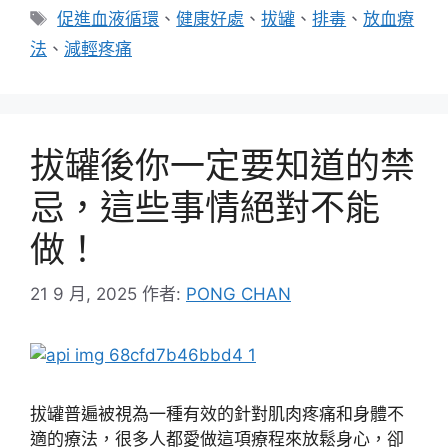
類
標
促進血液循環
、
健康好處
、
拔罐
、
排毒
、
放血療
籤
法
、
減輕疼痛
拔罐後你一定要知道的禁
忌，這些事情絕對不能
做！
21 9 月, 2025
作者:
PONG CHAN
拔罐普遍被視為一種有效的針對肌肉疼痛和身體不
適的療法，很多人都愛做這項療程來放鬆身心，卻