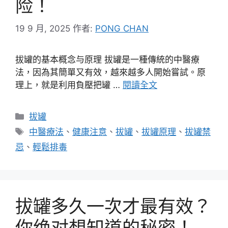
险！
19 9 月, 2025
作者:
PONG CHAN
拔罐的基本概念与原理 拔罐是一種傳統的中醫療
法，因為其簡單又有效，越來越多人開始嘗試。原
理上，就是利用負壓把罐 …
閱讀全文
分
拔罐
類
標
中醫療法
、
健康注意
、
拔罐
、
拔罐原理
、
拔罐禁
籤
忌
、
輕鬆排毒
拔罐多久一次才最有效？
你绝对想知道的秘密！