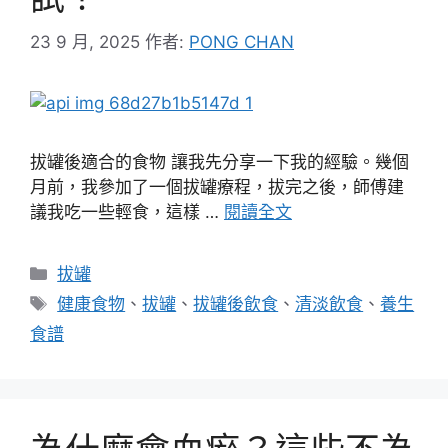
23 9 月, 2025
作者:
PONG CHAN
拔罐後適合的食物 讓我先分享一下我的經驗。幾個
月前，我參加了一個拔罐療程，拔完之後，師傅建
議我吃一些輕食，這樣 …
閱讀全文
分
拔罐
類
標
健康食物
、
拔罐
、
拔罐後飲食
、
清淡飲食
、
養生
籤
食譜