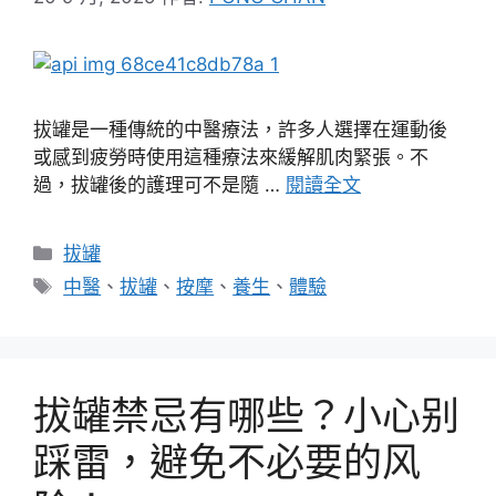
拔罐是一種傳統的中醫療法，許多人選擇在運動後
或感到疲勞時使用這種療法來緩解肌肉緊張。不
過，拔罐後的護理可不是隨 …
閱讀全文
分
拔罐
類
標
中醫
、
拔罐
、
按摩
、
養生
、
體驗
籤
拔罐禁忌有哪些？小心别
踩雷，避免不必要的风