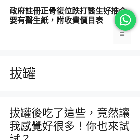
跳
政府註冊正骨復位跌打醫生好推介
至
要有醫生紙，附收費價目表
主
要
選
內
容
單
拔罐
拔罐後吃了這些，竟然讓
我感覺好很多！你也來試
試？