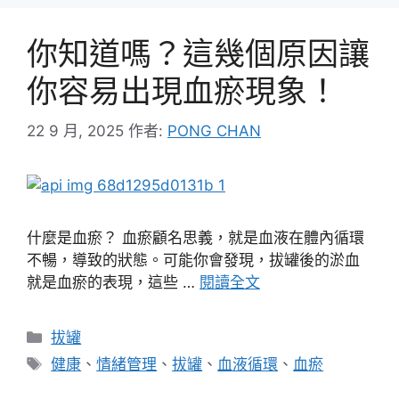
你知道嗎？這幾個原因讓
你容易出現血瘀現象！
22 9 月, 2025
作者:
PONG CHAN
什麼是血瘀？ 血瘀顧名思義，就是血液在體內循環
不暢，導致的狀態。可能你會發現，拔罐後的淤血
就是血瘀的表現，這些 …
閱讀全文
分
拔罐
類
標
健康
、
情緒管理
、
拔罐
、
血液循環
、
血瘀
籤