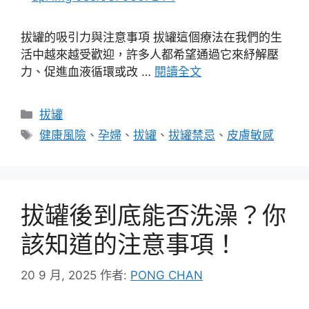
拔罐的吸引力與注意事項 拔罐這個療法在我們的生
活中越來越受歡迎，許多人都希望通過它來紓解壓
力、促進血液循環或改 …
閱讀全文
分
拔罐
類
標
健康風險
、
孕婦
、
拔罐
、
拔罐禁忌
、
皮膚敏感
籤
拔罐後到底能否洗澡？你
該知道的注意事項！
20 9 月, 2025
作者:
PONG CHAN