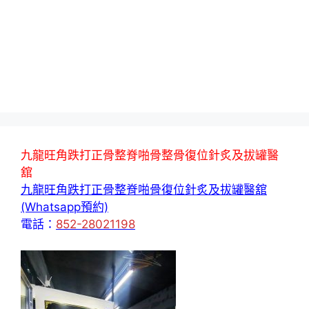
九龍旺角跌打正骨整脊啪骨整骨復位針炙及拔罐醫
舘
九龍旺角跌打正骨整脊啪骨復位針炙及拔罐醫舘
(Whatsapp預約)
電話：
852-28021198