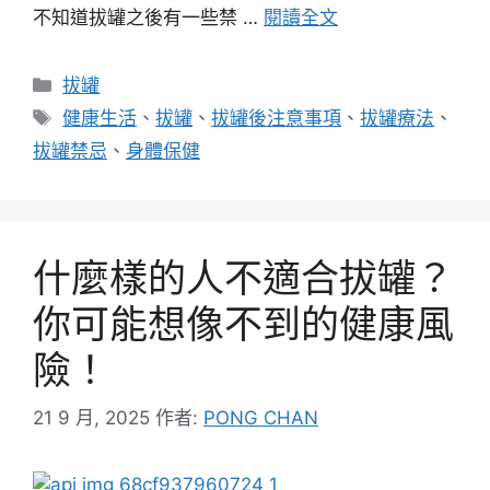
不知道拔罐之後有一些禁 …
閱讀全文
分
拔罐
類
標
健康生活
、
拔罐
、
拔罐後注意事項
、
拔罐療法
、
籤
拔罐禁忌
、
身體保健
什麼樣的人不適合拔罐？
你可能想像不到的健康風
險！
21 9 月, 2025
作者:
PONG CHAN