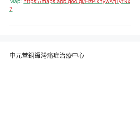
Map:
https://maps.app.goo.gl/HzPiknywAfj1yrNx
7
中元堂銅鑼灣痛症治療中心