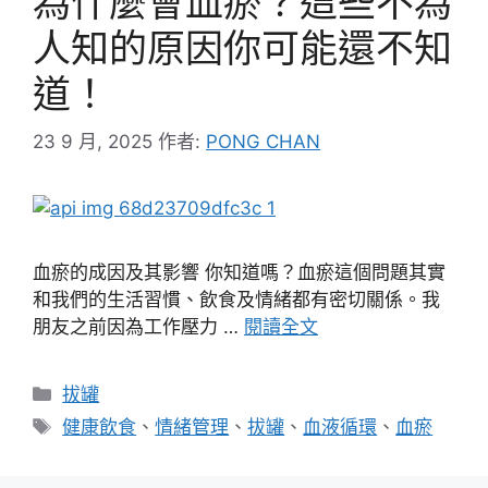
為什麼會血瘀？這些不為
人知的原因你可能還不知
道！
23 9 月, 2025
作者:
PONG CHAN
血瘀的成因及其影響 你知道嗎？血瘀這個問題其實
和我們的生活習慣、飲食及情緒都有密切關係。我
朋友之前因為工作壓力 …
閱讀全文
分
拔罐
類
標
健康飲食
、
情緒管理
、
拔罐
、
血液循環
、
血瘀
籤