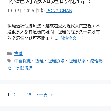
19 9 月, 2025
作者:
PONG CHAN
拔罐這項傳統療法，越來越受到現代人的重視，不
過很多人都有這樣的疑問：拔罐到底多久一次才有
效？這個問題可不簡單， …
閱讀全文
分
拔罐
類
標
中醫保健
、
拔罐
、
拔罐療法
、
拔罐頻率
、
減輕疼
籤
痛
、
身體調理
頁
頁
頁
1
2
...
18
下一頁
→
面
面
面