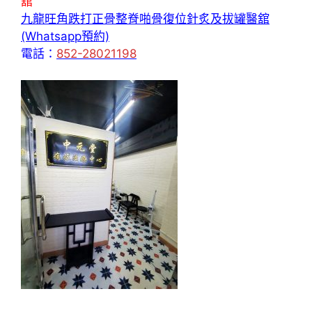
舘
九龍旺角跌打正骨整脊啪骨復位針炙及拔罐醫舘
(Whatsapp預約)
電話：
852-28021198