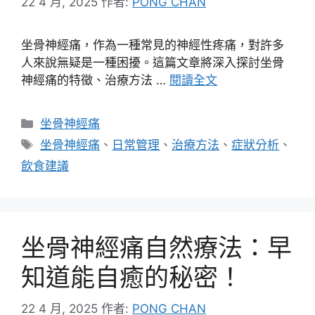
22 4 月, 2025
作者:
PONG CHAN
坐骨神經痛，作為一種常見的神經性疼痛，對許多
人來說無疑是一種困擾。這篇文章將深入探討坐骨
神經痛的特徵、治療方法 …
閱讀全文
分
坐骨神經痛
類
標
坐骨神經痛
、
日常管理
、
治療方法
、
症狀分析
、
籤
飲食建議
坐骨神經痛自然療法：早
知道能自癒的秘密！
22 4 月, 2025
作者:
PONG CHAN