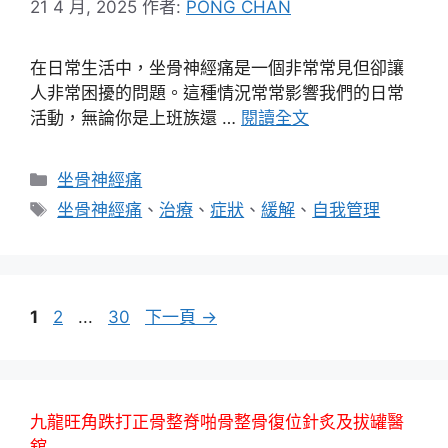
21 4 月, 2025
作者:
PONG CHAN
在日常生活中，坐骨神經痛是一個非常常見但卻讓
人非常困擾的問題。這種情況常常影響我們的日常
活動，無論你是上班族還 …
閱讀全文
分
坐骨神經痛
類
標
坐骨神經痛
、
治療
、
症狀
、
緩解
、
自我管理
籤
頁
頁
頁
1
2
...
30
下一頁
→
面
面
面
九龍旺角跌打正骨整脊啪骨整骨復位針炙及拔罐醫
舘