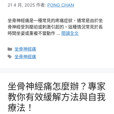
21 4 月, 2025
作者:
PONG CHAN
坐骨神經痛是一種常見的疼痛症狀，通常是由於坐
骨神經受到壓迫或刺激引起的。這種情況常見於長
時間坐姿或重複不當動作 …
閱讀全文
分
坐骨神經痛
類
標
坐骨神經痛
籤
坐骨神經痛怎麼辦？專家
教你有效緩解方法與自我
療法！