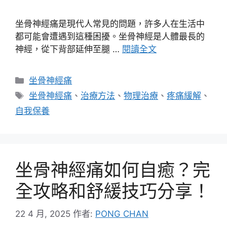
坐骨神經痛是現代人常見的問題，許多人在生活中
都可能會遭遇到這種困擾。坐骨神經是人體最長的
神經，從下背部延伸至腿 …
閱讀全文
分
坐骨神經痛
類
標
坐骨神經痛
、
治療方法
、
物理治療
、
疼痛緩解
、
籤
自我保養
坐骨神經痛如何自癒？完
全攻略和舒緩技巧分享！
22 4 月, 2025
作者:
PONG CHAN