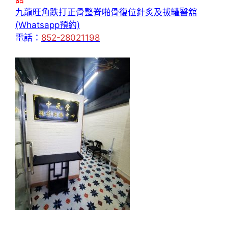
九龍旺角跌打正骨整脊啪骨復位針炙及拔罐醫舘
(Whatsapp預約)
電話：
852-28021198