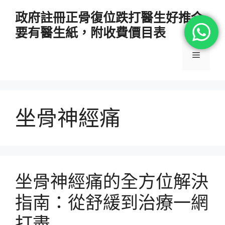
跳
政府註冊正骨復位跌打醫生好推介
至
要有醫生紙，附收費價目表
主
要
選
內
容
單
坐骨神經痛
坐骨神經痛的全方位解決
指南：從舒緩到治療一網
打盡