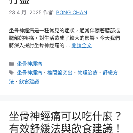
23 4 月, 2025
作者:
PONG CHAN
坐骨神經痛是一種常見的症狀，通常伴隨著腰部或
腿部的疼痛，對生活造成了較大的影響。今天我們
將深入探討坐骨神經痛的 …
閱讀全文
分
坐骨神經痛
類
標
坐骨神經痛
、
椎間盤突出
、
物理治療
、
舒緩方
籤
法
、
飲食建議
坐骨神經痛可以吃什麼？
有效舒緩法與飲食建議！