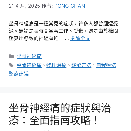
21 4 月, 2025
作者:
PONG CHAN
坐骨神經痛是一種常見的症狀，許多人都曾經遭受
過。無論是長時間坐著工作、受傷，還是由於椎間
盤突出導致的神經壓迫， …
閱讀全文
分
坐骨神經痛
類
標
坐骨神經痛
、
物理治療
、
緩解方法
、
自我療法
、
籤
醫療建議
坐骨神經痛的症狀與治
療：全面指南攻略！