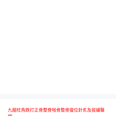
九龍旺角跌打正骨整脊啪骨整骨復位針炙及拔罐醫