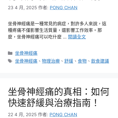
23 4 月, 2025
作者:
PONG CHAN
坐骨神經痛是一種常見的病症，對許多人來說，這
種疼痛不僅影響生活質量，還影響工作效率。那
麼，坐骨神經痛可以吃什麼 …
閱讀全文
分
坐骨神經痛
類
標
坐骨神經痛
、
物理治療
、
舒緩
、
食物
、
飲食建議
籤
坐骨神經痛的真相：如何
快速舒緩與治療指南！
22 4 月, 2025
作者:
PONG CHAN