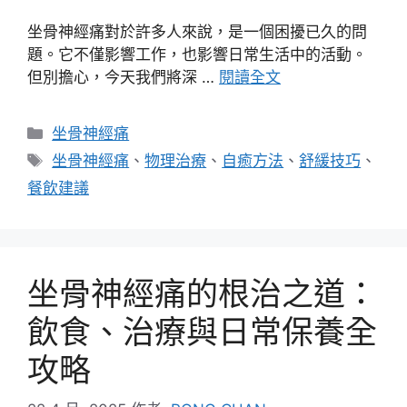
坐骨神經痛對於許多人來說，是一個困擾已久的問
題。它不僅影響工作，也影響日常生活中的活動。
但別擔心，今天我們將深 …
閱讀全文
分
坐骨神經痛
類
標
坐骨神經痛
、
物理治療
、
自癒方法
、
舒緩技巧
、
籤
餐飲建議
坐骨神經痛的根治之道：
飲食、治療與日常保養全
攻略