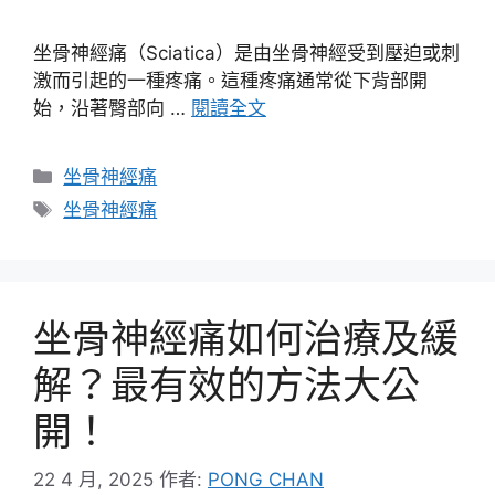
坐骨神經痛（Sciatica）是由坐骨神經受到壓迫或刺
激而引起的一種疼痛。這種疼痛通常從下背部開
始，沿著臀部向 …
閱讀全文
分
坐骨神經痛
類
標
坐骨神經痛
籤
坐骨神經痛如何治療及緩
解？最有效的方法大公
開！
22 4 月, 2025
作者:
PONG CHAN