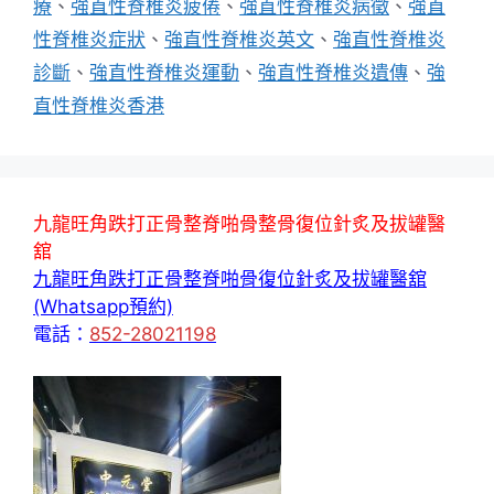
療
、
強直性脊椎炎疲倦
、
強直性脊椎炎病徵
、
強直
性脊椎炎症狀
、
強直性脊椎炎英文
、
強直性脊椎炎
診斷
、
強直性脊椎炎運動
、
強直性脊椎炎遺傳
、
強
直性脊椎炎香港
九龍旺角跌打正骨整脊啪骨整骨復位針炙及拔罐醫
舘
九龍旺角跌打正骨整脊啪骨復位針炙及拔罐醫舘
(Whatsapp預約)
電話：
852-28021198