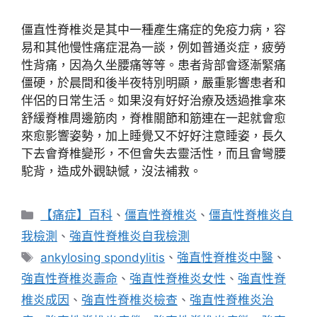
僵直性脊椎炎是其中一種產生痛症的免疫力病，容
易和其他慢性痛症混為一談，例如普通炎症，疲勞
性背痛，因為久坐腰痛等等。患者背部會逐漸緊痛
僵硬，於晨間和後半夜特別明顯，嚴重影響患者和
伴侶的日常生活。如果沒有好好治療及透過推拿來
舒緩脊椎周邊筋肉，脊椎關節和筋連在一起就會愈
來愈影響姿勢，加上睡覺又不好好注意睡姿，長久
下去會脊椎變形，不但會失去靈活性，而且會彎腰
駝背，造成外觀缺憾，沒法補救。
分
【痛症】百科
、
僵直性脊椎炎
、
僵直性脊椎炎自
類
我檢測
、
強直性脊椎炎自我檢測
標
ankylosing spondylitis
、
強直性脊椎炎中醫
、
籤
強直性脊椎炎壽命
、
強直性脊椎炎女性
、
強直性脊
椎炎成因
、
強直性脊椎炎檢查
、
強直性脊椎炎治