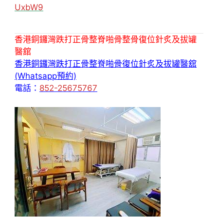
UxbW9
香港銅鑼灣跌打正骨整脊啪骨整骨復位針炙及拔罐
醫舘
香港銅鑼灣跌打正骨整脊啪骨復位針炙及拔罐醫舘
(Whatsapp預約)
電話：
852-25675767