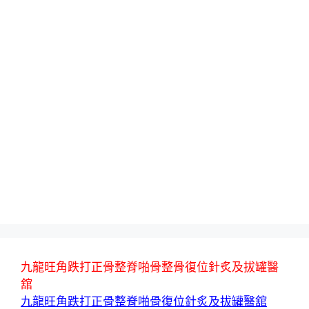
九龍旺角跌打正骨整脊啪骨整骨復位針炙及拔罐醫
舘
九龍旺角跌打正骨整脊啪骨復位針炙及拔罐醫舘