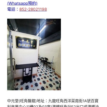
(Whatsapp預約)
電話：
852-28021198
中元堂(旺角醫舘)地址：九龍旺角西洋菜南街1A號百寶
利商業中心11樓02及03室(港鐵旺角站E2出口或港鐵油