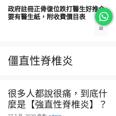
跳
政府註冊正骨復位跌打醫生好推介
至
要有醫生紙，附收費價目表
主
要
選
內
容
單
僵直性脊椎炎
很多人都說很痛，到底什
麼是【強直性脊椎炎】？
27 7 月, 2020
作者:
admin