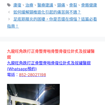
類
標
康復
、
治療
、
醫療建議
、
頸痛
、
骨裂
、
骨骼健康
籤
如何緩解頸椎退化引起的痛苦與不適？
足底筋膜炎的困擾，你是否還在煩惱？這篇必看
指南！
九龍旺角跌打正骨整脊啪骨整骨復位針炙及拔罐醫
舘
九龍旺角跌打正骨整脊啪骨復位針炙及拔罐醫舘
(Whatsapp預約)
電話：
852-28021198