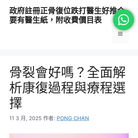
跳
政府註冊正骨復位跌打醫生好推介
至
要有醫生紙，附收費價目表
主
要
選
內
容
單
骨裂會好嗎？全面解
析康復過程與療程選
擇
11 3 月, 2025
作者:
PONG CHAN