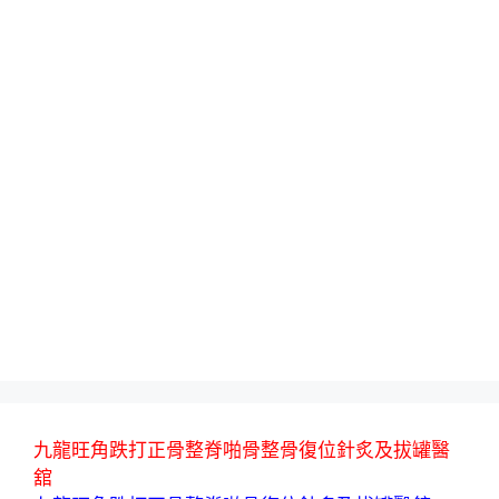
九龍旺角跌打正骨整脊啪骨整骨復位針炙及拔罐醫
舘