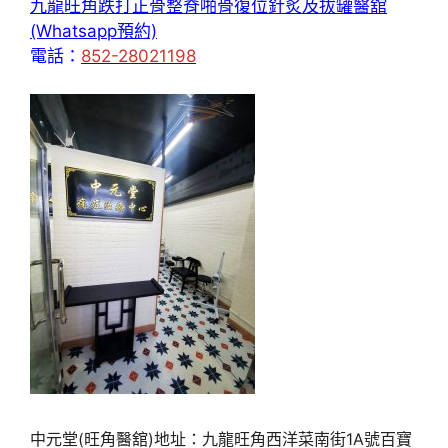
九龍旺角跌打正骨整脊啪骨復位針炙及拔罐醫舘
(Whatsapp預約)
電話：
852-28021198
中元堂(旺角醫舘)地址：九龍旺角西洋菜南街1A號百寶