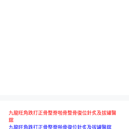
九龍旺角跌打正骨整脊啪骨整骨復位針炙及拔罐醫
舘
九龍旺角跌打正骨整脊啪骨復位針炙及拔罐醫舘