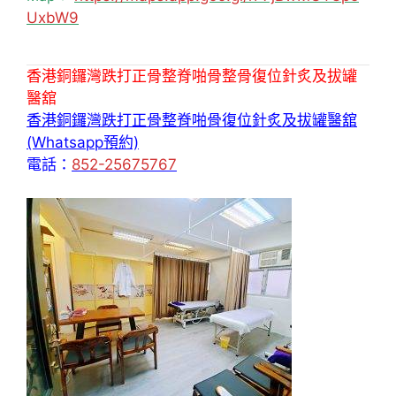
UxbW9
香港銅鑼灣跌打正骨整脊啪骨整骨復位針炙及拔罐
醫舘
香港銅鑼灣跌打正骨整脊啪骨復位針炙及拔罐醫舘
(Whatsapp預約)
電話：
852-25675767