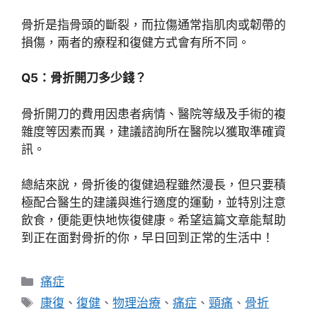
骨折是指骨頭的斷裂，而拉傷通常指肌肉或韌帶的
損傷，兩者的療程和復健方式會有所不同。
Q5：骨折開刀多少錢？
骨折開刀的費用因患者病情、醫院等級及手術的複
雜度等因素而異，建議諮詢所在醫院以獲取準確資
訊。
總結來說，骨折後的復健過程雖然漫長，但只要積
極配合醫生的建議與進行適度的運動，並特別注意
飲食，便能更快地恢復健康。希望這篇文章能幫助
到正在面對骨折的你，早日回到正常的生活中！
分
痛症
類
標
康復
、
復健
、
物理治療
、
痛症
、
頸痛
、
骨折