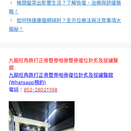
籤
椎間盤突出影響生活？了解恢復、治療與舒緩策
略！
如何快速康復網球肘？全方位療法與注意事項大
揭秘！
九龍旺角跌打正骨整脊啪骨整骨復位針炙及拔罐醫
舘
九龍旺角跌打正骨整脊啪骨復位針炙及拔罐醫舘
(Whatsapp預約)
電話：
852-28021198