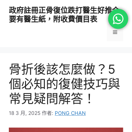
跳
政府註冊正骨復位跌打醫生好推介
至
要有醫生紙，附收費價目表
主
要
選
內
容
單
骨折後該怎麼做？5
個必知的復健技巧與
常見疑問解答！
18 3 月, 2025
作者:
PONG CHAN