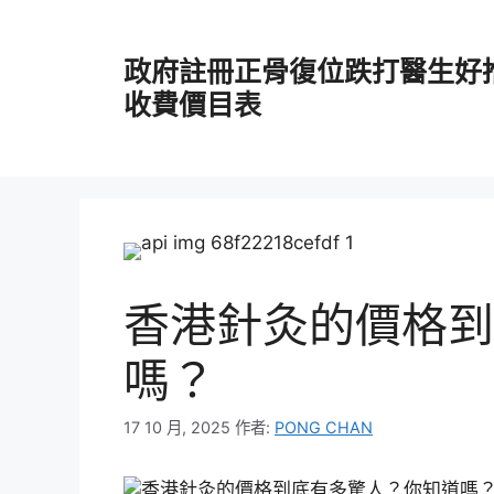
跳
至
政府註冊正骨復位跌打醫生好
主
要
收費價目表
內
容
香港針灸的價格到
嗎？
17 10 月, 2025
作者:
PONG CHAN