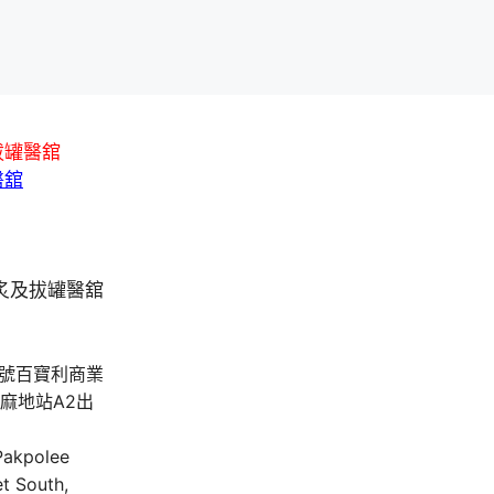
拔罐醫舘
醫舘
A號百寶利商業
油麻地站A2出
 Pakpolee
t South,