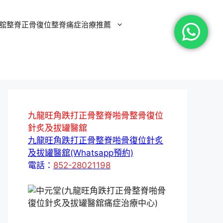
舘整脊正骨復位整脊痛症治療推薦
九龍旺角跌打正骨整脊啪骨整骨復位
針炙及拔罐醫舘
九龍旺角跌打正骨整脊啪骨復位針炙
及拔罐醫舘(Whatsapp預約)
電話：
852-28021198