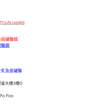
MUTCp5UxbW9
及拔罐醫舘
罐醫舘
寶富大樓3樓O
 Po Foo