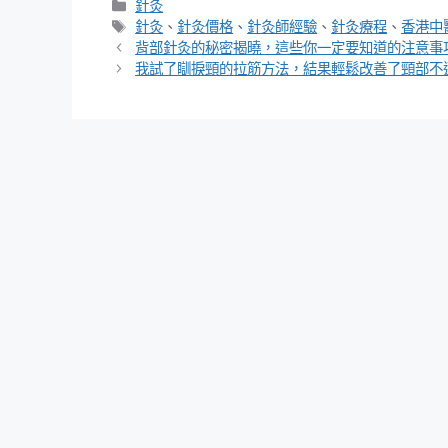
分
針灸
類
標
針灸
、
針灸價格
、
針灸師經驗
、
針灸療程
、
香港中
籤
背部針灸的秘密揭曉，這些你一定要知道的注意事
我試了瞓捩頸的拉筋方法，結果輕鬆改善了頸部不