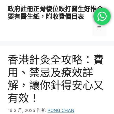
跳
政府註冊正骨復位跌打醫生好推介
至
要有醫生紙，附收費價目表
主
要
選
內
容
單
香港針灸全攻略：費
用、禁忌及療效詳
解，讓你針得安心又
有效！
16 3 月, 2025
作者:
PONG CHAN