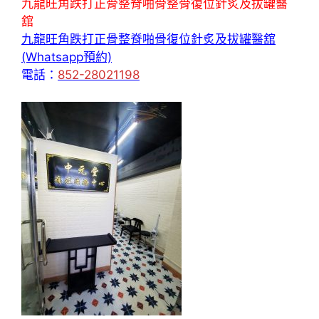
九龍旺角跌打正骨整脊啪骨整骨復位針炙及拔罐醫
舘
九龍旺角跌打正骨整脊啪骨復位針炙及拔罐醫舘
(Whatsapp預約)
電話：
852-28021198