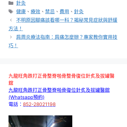
分
針灸
類
標
健康
、
療效
、
禁忌
、
費用
、
針灸
籤
不明原因腳痛該看哪一科？揭秘常見症狀與舒緩
方法！
肩周炎療法指南：肩痛怎麼辦？專家教你實用技
巧！
九龍旺角跌打正骨整脊啪骨整骨復位針炙及拔罐醫
舘
九龍旺角跌打正骨整脊啪骨復位針炙及拔罐醫舘
(Whatsapp預約)
電話：
852-28021198