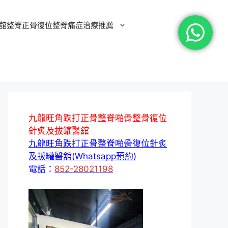
舘整脊正骨復位整脊痛症治療推薦
九龍旺角跌打正骨整脊啪骨整骨復位
針炙及拔罐醫舘
九龍旺角跌打正骨整脊啪骨復位針炙
及拔罐醫舘(Whatsapp預約)
電話：
852-28021198