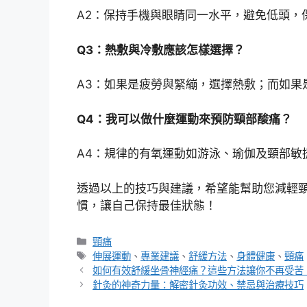
A2：保持手機與眼睛同一水平，避免低頭，
Q3：熱敷與冷敷應該怎樣選擇？
A3：如果是疲勞與緊繃，選擇熱敷；而如果
Q4：我可以做什麼運動來預防頸部酸痛？
A4：規律的有氧運動如游泳、瑜伽及頸部敏
透過以上的技巧與建議，希望能幫助您減輕
慣，讓自己保持最佳狀態！
分
頸痛
類
標
伸展運動
、
專業建議
、
舒緩方法
、
身體健康
、
頸痛
籤
如何有效舒緩坐骨神經痛？這些方法讓你不再受苦
針灸的神奇力量：解密針灸功效、禁忌與治療技巧