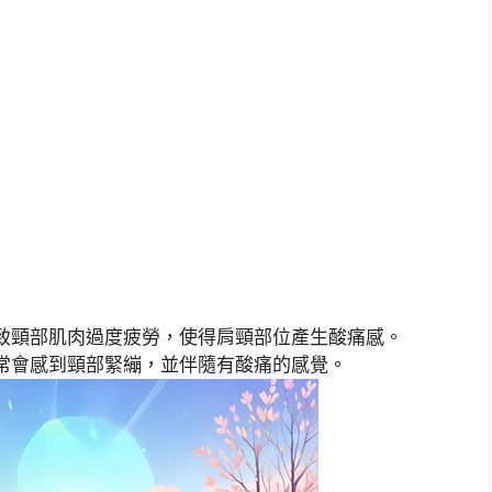
致頸部肌肉過度疲勞，使得肩頸部位產生酸痛感。
常會感到頸部緊繃，並伴隨有酸痛的感覺。