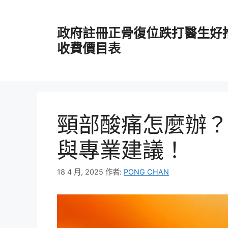
跳
至
政府註冊正骨復位跌打醫生好
主
要
收費價目表
內
容
頸部酸痛怎麼辦？
與專業建議！
18 4 月, 2025
作者:
PONG CHAN