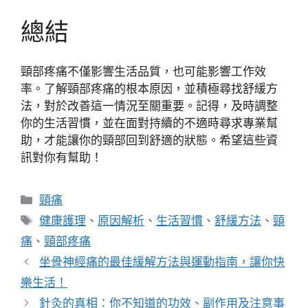
總結
頸部疼痛不僅影響生活品質，也可能影響工作效
率。了解頸部疼痛的根本原因，並積極尋找舒緩方
法，對於改善這一情況至關重要。記得，及時調整
你的生活習慣，並在面對持續的不適時尋求專業幫
助，才能讓你的頸部回到舒適的狀態。希望這些資
訊對你有幫助！
分
頸痛
類
標
健康護理
、
原因解析
、
生活習慣
、
舒緩方法
、
頸
籤
痛
、
頸部疼痛
坐骨神經痛的最佳緩解方法與運動指南，讓你快
樂生活！
針灸的真相：你不知道的功效、副作用及注意事