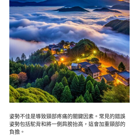
姿勢不佳是導致頸部疼痛的關鍵因素。常見的錯誤
姿勢包括駝背和將一側肩膀抬高，這會加重頸部的
負擔。