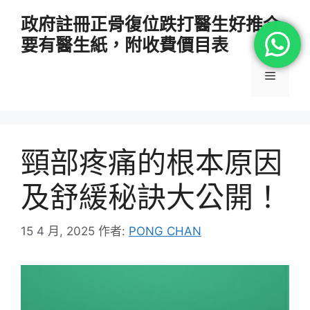
跳
政府註冊正骨復位跌打醫生好推介
至
要有醫生紙，附收費價目表
主
要
選
內
容
單
頸部疼痛的根本原因
及舒緩秘訣大公開！
15 4 月, 2025
作者:
PONG CHAN