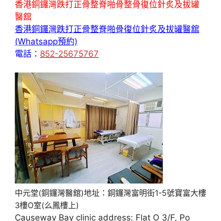
香港銅鑼灣跌打正骨整脊啪骨整骨復位針炙及拔罐
醫舘
香港銅鑼灣跌打正骨整脊啪骨復位針炙及拔罐醫舘
(Whatsapp預約)
電話：
852-25675767
中元堂(銅鑼灣醫舘)地址：銅鑼灣富明街1-5號寶富大樓
3樓O室(么鳳樓上)
Causeway Bay clinic address: Flat O 3/F, Po