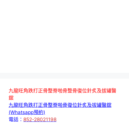
九龍旺角跌打正骨整脊啪骨整骨復位針炙及拔罐醫
舘
九龍旺角跌打正骨整脊啪骨復位針炙及拔罐醫舘
(Whatsapp預約)
電話：
852-28021198