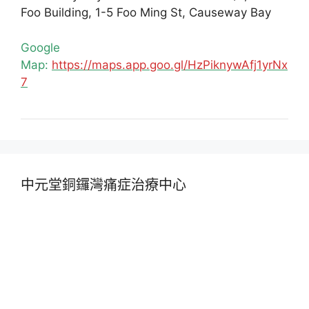
Foo Building, 1-5 Foo Ming St, Causeway Bay
Google
Map:
https://maps.app.goo.gl/HzPiknywAfj1yrNx
7
中元堂銅鑼灣痛症治療中心