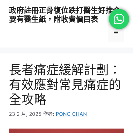
跳
政府註冊正骨復位跌打醫生好推介
至
要有醫生紙，附收費價目表
主
要
選
內
容
單
長者痛症緩解計劃：
有效應對常見痛症的
全攻略
23 2 月, 2025
作者:
PONG CHAN