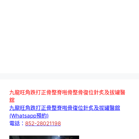
九龍旺角跌打正骨整脊啪骨整骨復位針炙及拔罐醫
舘
九龍旺角跌打正骨整脊啪骨復位針炙及拔罐醫舘
(Whatsapp預約)
電話：
852-28021198