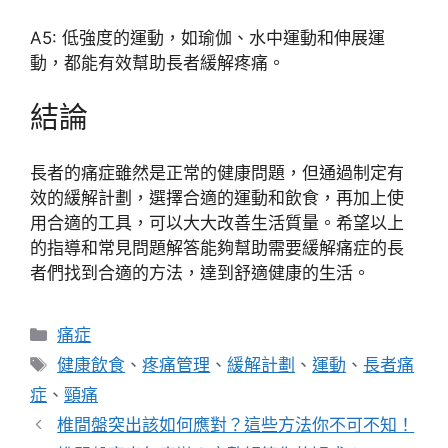
A5: 低強度的運動，如瑜伽、水中運動和伸展運
動，都能有效幫助長者緩解疼痛。
結論
長者的痛症雖然是正常的健康問題，但通過制定有
效的緩解計劃，選擇合適的運動和飲食，再加上使
用合適的工具，可以大大改善生活質量。希望以上
的指導和常見問題解答能夠幫助需要緩解痛症的長
者們找到合適的方法，達到舒適健康的生活。
分
痛症
類
標
健康飲食
、
疼痛管理
、
緩解計劃
、
運動
、
長者痛
籤
症
、
頸痛
椎間盤突出該如何應對？這些方法你不可不知！