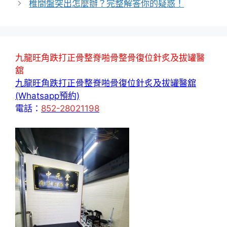
椎間盤突出怎麼辦？完整解答你的疑惑！
九龍旺角跌打正骨整脊啪骨整骨復位針炙及拔罐醫
舘
九龍旺角跌打正骨整脊啪骨復位針炙及拔罐醫舘
(Whatsapp預約)
電話：
852-28021198