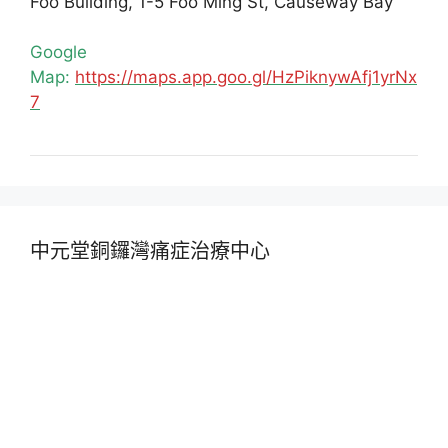
Foo Building, 1-5 Foo Ming St, Causeway Bay
Google
Map:
https://maps.app.goo.gl/HzPiknywAfj1yrNx
7
中元堂銅鑼灣痛症治療中心