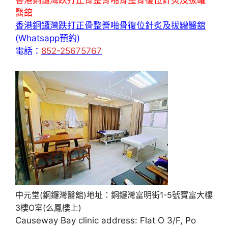
香港銅鑼灣跌打正骨整脊啪骨整骨復位針炙及拔罐
醫舘
香港銅鑼灣跌打正骨整脊啪骨復位針炙及拔罐醫舘
(Whatsapp預約)
電話：
852-25675767
中元堂(銅鑼灣醫舘)地址：銅鑼灣富明街1-5號寶富大樓
3樓O室(么鳳樓上)
Causeway Bay clinic address: Flat O 3/F, Po