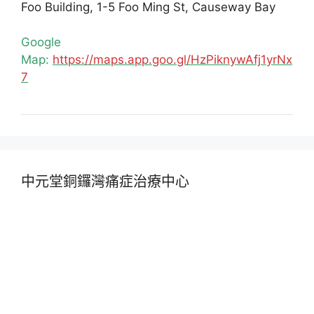
Foo Building, 1-5 Foo Ming St, Causeway Bay
Google
Map:
https://maps.app.goo.gl/HzPiknywAfj1yrNx
7
中元堂銅鑼灣痛症治療中心