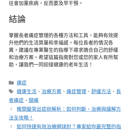
往會加重疾病，反而要及早干預。
結論
掌握長者痛症管理的各種方法和工具，能夠有效提
升他們的生活質量和幸福感。每位長者的情況各
異，建議在專業醫生的指導下尋求適合自己的舒緩
和治療方案。希望這篇指南對您或您的家人有所幫
助，讓我們一同迎接健康的老年生活！
分
痛症
類
標
健康生活
、
治療方案
、
痛症管理
、
舒緩方法
、
長
籤
者痛症
、
頸痛
椎間盤突出症狀解析：如何判斷、治療與緩解方
法全攻略！
如何快速有效治療網球肘？專家給你最完整的指