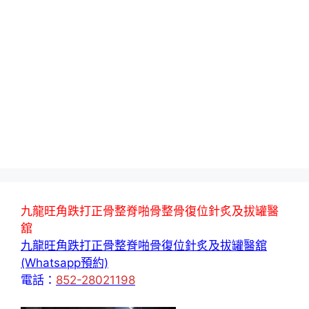
九龍旺角跌打正骨整脊啪骨整骨復位針炙及拔罐醫
舘
九龍旺角跌打正骨整脊啪骨復位針炙及拔罐醫舘
(Whatsapp預約)
電話：
852-28021198