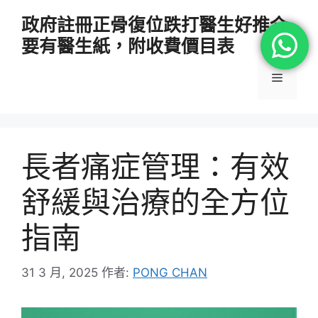
跳
政府註冊正骨復位跌打醫生好推介
至
要有醫生紙，附收費價目表
主
要
選
內
容
單
長者痛症管理：有效
舒緩與治療的全方位
指南
31 3 月, 2025
作者:
PONG CHAN