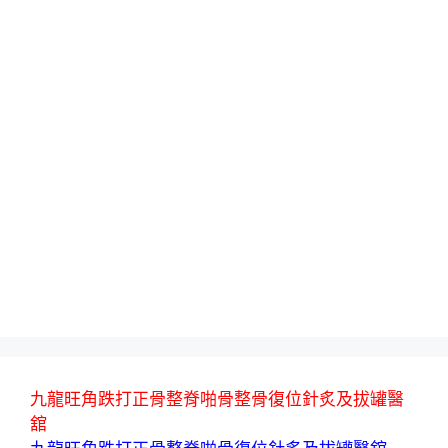
九龍旺角跌打正骨整脊啪骨整骨復位針炙及拔罐醫
舘