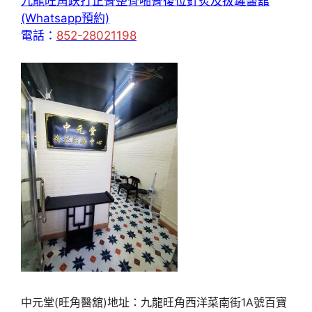
九龍旺角跌打正骨整脊啪骨復位針炙及拔罐醫舘
(Whatsapp預約)
電話：
852-28021198
中元堂(旺角醫舘)地址：九龍旺角西洋菜南街1A號百寶