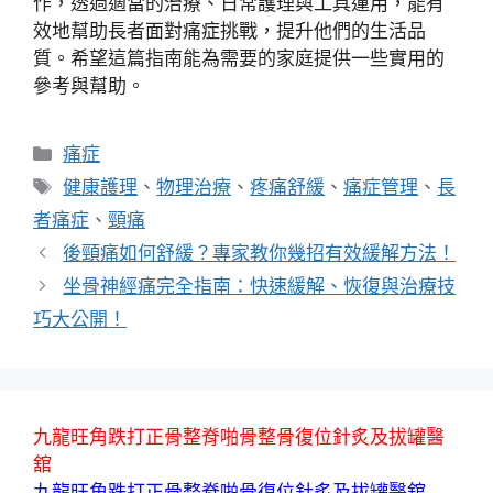
作，透過適當的治療、日常護理與工具運用，能有
效地幫助長者面對痛症挑戰，提升他們的生活品
質。希望這篇指南能為需要的家庭提供一些實用的
參考與幫助。
分
痛症
類
標
健康護理
、
物理治療
、
疼痛舒緩
、
痛症管理
、
長
籤
者痛症
、
頸痛
後頸痛如何舒緩？專家教你幾招有效緩解方法！
坐骨神經痛完全指南：快速緩解、恢復與治療技
巧大公開！
九龍旺角跌打正骨整脊啪骨整骨復位針炙及拔罐醫
舘
九龍旺角跌打正骨整脊啪骨復位針炙及拔罐醫舘