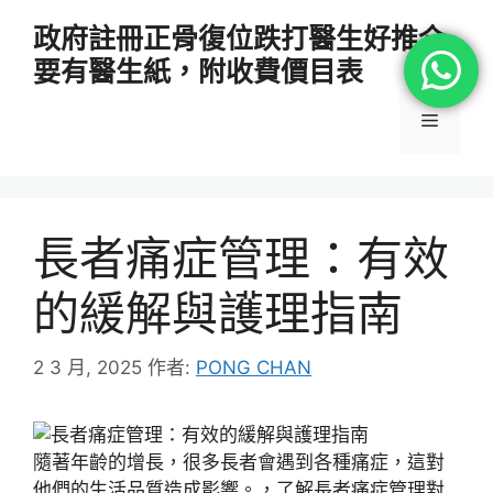
跳
政府註冊正骨復位跌打醫生好推介
至
要有醫生紙，附收費價目表
主
要
選
內
容
單
長者痛症管理：有效
的緩解與護理指南
2 3 月, 2025
作者:
PONG CHAN
隨著年齡的增長，很多長者會遇到各種痛症，這對
他們的生活品質造成影響。，了解長者痛症管理對