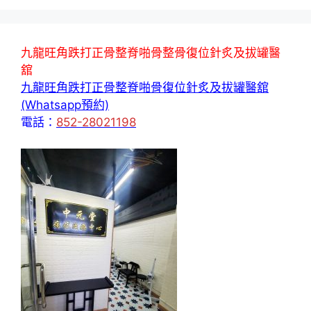
九龍旺角跌打正骨整脊啪骨整骨復位針炙及拔罐醫
舘
九龍旺角跌打正骨整脊啪骨復位針炙及拔罐醫舘
(Whatsapp預約)
電話：
852-28021198