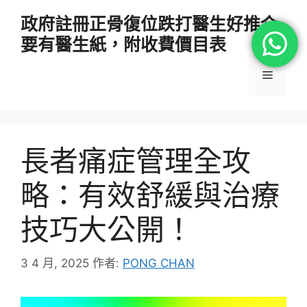
跳
政府註冊正骨復位跌打醫生好推介
至
要有醫生紙，附收費價目表
主
要
選
內
容
單
長者痛症管理全攻
略：有效舒緩與治療
技巧大公開！
3 4 月, 2025
作者:
PONG CHAN