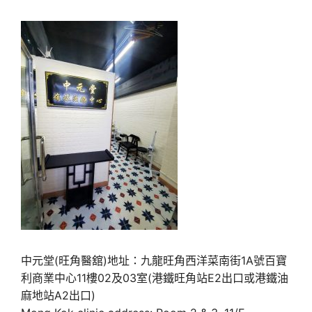
中元堂(旺角醫舘)地址：九龍旺角西洋菜南街1A號百寶
利商業中心11樓02及03室(港鐵旺角站E2出口或港鐵油
麻地站A2出口)