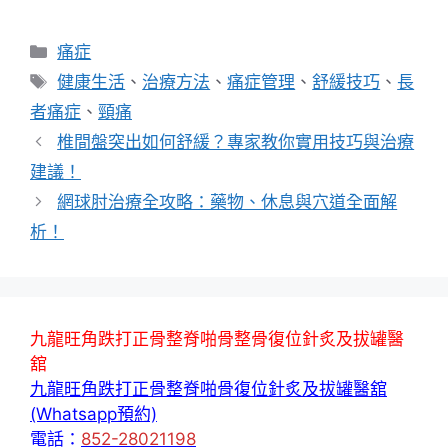
分
痛症
類
標
健康生活
、
治療方法
、
痛症管理
、
舒緩技巧
、
長
籤
者痛症
、
頸痛
椎間盤突出如何舒緩？專家教你實用技巧與治療
建議！
網球肘治療全攻略：藥物、休息與穴道全面解
析！
九龍旺角跌打正骨整脊啪骨整骨復位針炙及拔罐醫
舘
九龍旺角跌打正骨整脊啪骨復位針炙及拔罐醫舘
(Whatsapp預約)
電話：
852-28021198