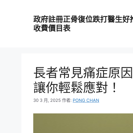
跳
至
政府註冊正骨復位跌打醫生好
主
要
收費價目表
內
容
長者常見痛症原因
讓你輕鬆應對！
30 3 月, 2025
作者:
PONG CHAN