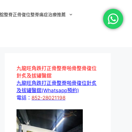
舘整脊正骨復位整脊痛症治療推薦
九龍旺角跌打正骨整脊啪骨整骨復位
針炙及拔罐醫舘
九龍旺角跌打正骨整脊啪骨復位針炙
及拔罐醫舘(Whatsapp預約)
電話：
852-28021198