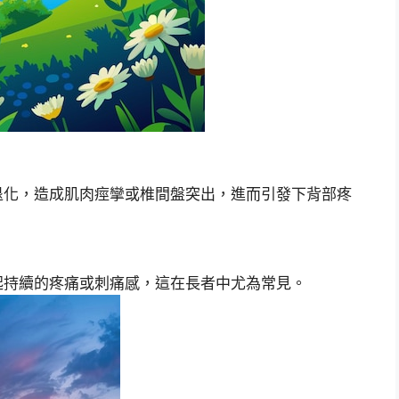
退化，造成肌肉痙攣或椎間盤突出，進而引發下背部疼
起持續的疼痛或刺痛感，這在長者中尤為常見。