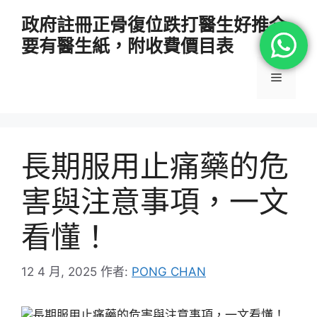
跳
政府註冊正骨復位跌打醫生好推介
至
要有醫生紙，附收費價目表
主
要
選
內
容
單
長期服用止痛藥的危
害與注意事項，一文
看懂！
12 4 月, 2025
作者:
PONG CHAN