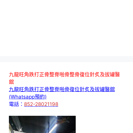
九龍旺角跌打正骨整脊啪骨整骨復位針炙及拔罐醫
舘
九龍旺角跌打正骨整脊啪骨復位針炙及拔罐醫舘
(Whatsapp預約)
電話：
852-28021198