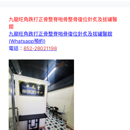
九龍旺角跌打正骨整脊啪骨整骨復位針炙及拔罐醫
舘
九龍旺角跌打正骨整脊啪骨復位針炙及拔罐醫舘
(Whatsapp預約)
電話：
852-28021198