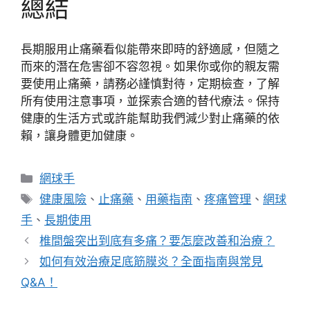
總結
長期服用止痛藥看似能帶來即時的舒適感，但隨之
而來的潛在危害卻不容忽視。如果你或你的親友需
要使用止痛藥，請務必謹慎對待，定期檢查，了解
所有使用注意事項，並探索合適的替代療法。保持
健康的生活方式或許能幫助我們減少對止痛藥的依
賴，讓身體更加健康。
分
網球手
類
標
健康風險
、
止痛藥
、
用藥指南
、
疼痛管理
、
網球
籤
手
、
長期使用
椎間盤突出到底有多痛？要怎麼改善和治療？
如何有效治療足底筋膜炎？全面指南與常見
Q&A！