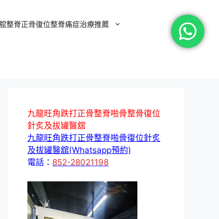
舘整脊正骨復位整脊痛症治療推薦
九龍旺角跌打正骨整脊啪骨整骨復位
針炙及拔罐醫舘
九龍旺角跌打正骨整脊啪骨復位針炙
及拔罐醫舘(Whatsapp預約)
電話：
852-28021198