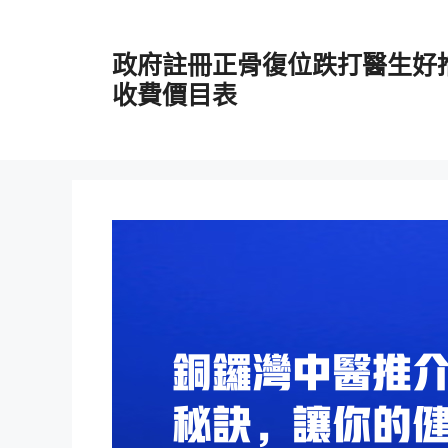
跳
至
政府註冊正骨復位跌打醫生好
主
要
收費價目表
內
容