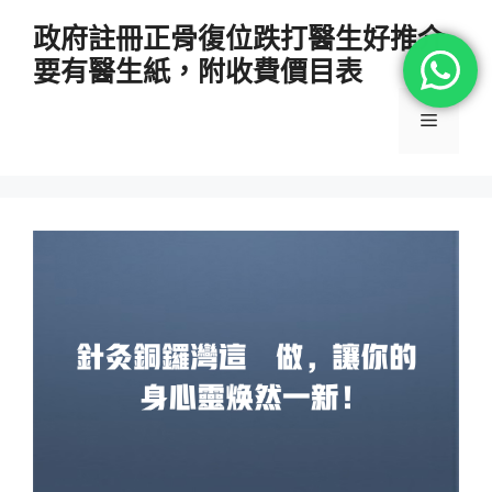
跳
政府註冊正骨復位跌打醫生好推介
至
要有醫生紙，附收費價目表
主
要
選
內
容
單