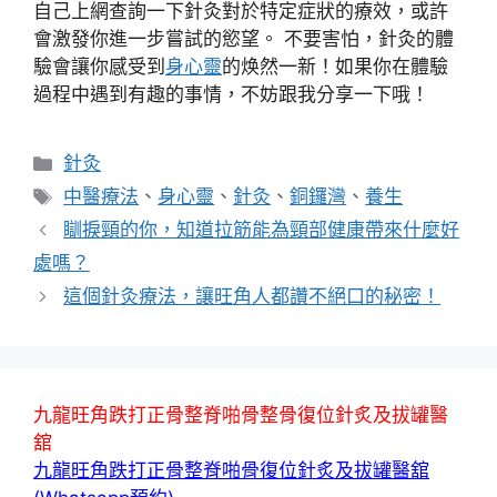
自己上網查詢一下針灸對於特定症狀的療效，或許
會激發你進一步嘗試的慾望。 不要害怕，針灸的體
驗會讓你感受到
身心靈
的焕然一新！如果你在體驗
過程中遇到有趣的事情，不妨跟我分享一下哦！
分
針灸
類
標
中醫療法
、
身心靈
、
針灸
、
銅鑼灣
、
養生
籤
瞓捩頸的你，知道拉筋能為頸部健康帶來什麼好
處嗎？
這個針灸療法，讓旺角人都讚不絕口的秘密！
九龍旺角跌打正骨整脊啪骨整骨復位針炙及拔罐醫
舘
九龍旺角跌打正骨整脊啪骨復位針炙及拔罐醫舘