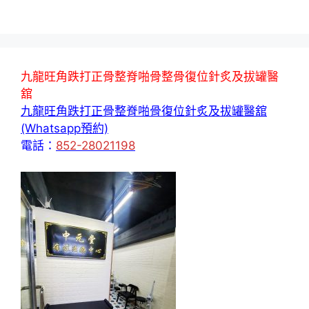
九龍旺角跌打正骨整脊啪骨整骨復位針炙及拔罐醫
舘
九龍旺角跌打正骨整脊啪骨復位針炙及拔罐醫舘
(Whatsapp預約)
電話：
852-28021198