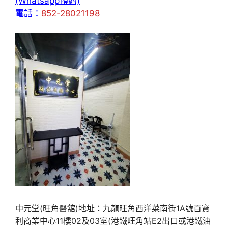
(Whatsapp預約)
電話：
852-28021198
中元堂(旺角醫舘)地址：九龍旺角西洋菜南街1A號百寶
利商業中心11樓02及03室(港鐵旺角站E2出口或港鐵油