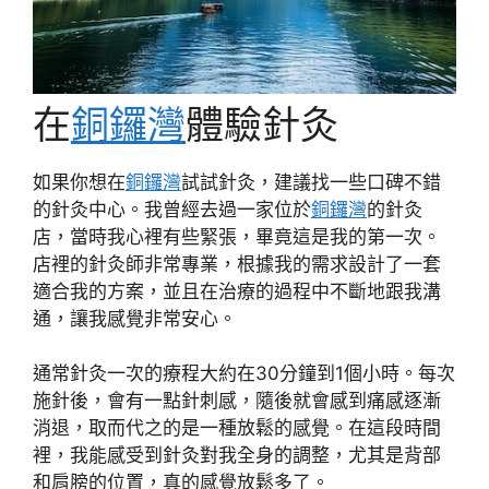
在
銅鑼灣
體驗針灸
如果你想在
銅鑼灣
試試針灸，建議找一些口碑不錯
的針灸中心。我曾經去過一家位於
銅鑼灣
的針灸
店，當時我心裡有些緊張，畢竟這是我的第一次。
店裡的針灸師非常專業，根據我的需求設計了一套
適合我的方案，並且在治療的過程中不斷地跟我溝
通，讓我感覺非常安心。
通常針灸一次的療程大約在30分鐘到1個小時。每次
施針後，會有一點針刺感，隨後就會感到痛感逐漸
消退，取而代之的是一種放鬆的感覺。在這段時間
裡，我能感受到針灸對我全身的調整，尤其是背部
和肩膀的位置，真的感覺放鬆多了。