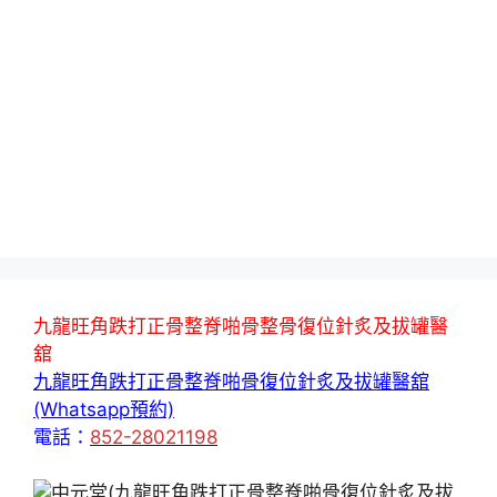
九龍旺角跌打正骨整脊啪骨整骨復位針炙及拔罐醫
舘
九龍旺角跌打正骨整脊啪骨復位針炙及拔罐醫舘
(Whatsapp預約)
電話：
852-28021198