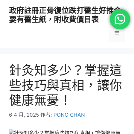
跳
政府註冊正骨復位跌打醫生好推介
至
要有醫生紙，附收費價目表
主
要
選
內
容
單
針灸知多少？掌握這
些技巧與真相，讓你
健康無憂！
6 4 月, 2025
作者:
PONG CHAN