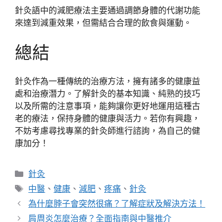
針灸語中的減肥療法主要通過調節身體的代謝功能
來達到減重效果，但需結合合理的飲食與運動。
總結
針灸作為一種傳統的治療方法，擁有諸多的健康益
處和治療潛力。了解針灸的基本知識、純熟的技巧
以及所需的注意事項，能夠讓你更好地運用這種古
老的療法，保持身體的健康與活力。若你有興趣，
不妨考慮尋找專業的針灸師進行諮詢，為自己的健
康加分！
分
針灸
類
標
中醫
、
健康
、
減肥
、
疼痛
、
針灸
籤
為什麼脖子會突然很痛？了解症狀及解決方法！
肩周炎怎麼治療？全面指南與中醫推介