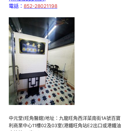
電話：
852-28021198
中元堂(旺角醫舘)地址：九龍旺角西洋菜南街1A號百寶
利商業中心11樓02及03室(港鐵旺角站E2出口或港鐵油