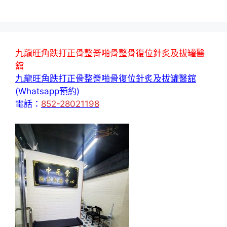
九龍旺角跌打正骨整脊啪骨整骨復位針炙及拔罐醫
舘
九龍旺角跌打正骨整脊啪骨復位針炙及拔罐醫舘
(Whatsapp預約)
電話：
852-28021198