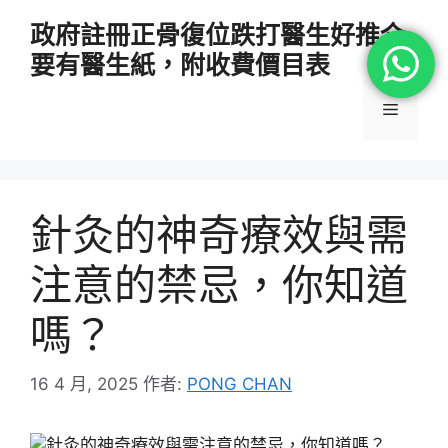
跳
政府註冊正骨復位跌打醫生好推介
至
要有醫生紙，附收費價目表
主
要
選
內
容
單
針灸的神奇療效與需
注意的禁忌，你知道
嗎？
16 4 月, 2025
作者:
PONG CHAN