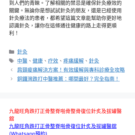
到人們的青睞。了解相關的禁忌是確保針灸療效的
關鍵。無論你是想試試針灸的朋友，還是已經使用
針灸療法的患者，都希望這篇文章能幫助你更好地
認識針灸，讓你在這條通往健康的路上走得更順
利！
分
針灸
類
標
中醫
、
健康
、
疗效
、
疼痛緩解
、
針灸
籤
肩頸痠痛解決方案！有效緩解與專科診療全攻略
銅鑼灣跌打中醫推薦：哪間最好？完全指南！
九龍旺角跌打正骨整脊啪骨整骨復位針炙及拔罐醫
舘
九龍旺角跌打正骨整脊啪骨復位針炙及拔罐醫舘
(Whatsapp預約)