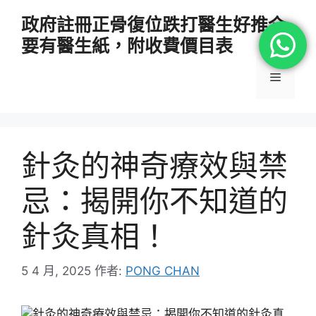
跳
政府註冊正骨復位跌打醫生好推介
至
要有醫生紙，附收費價目表
主
要
選
內
容
單
針灸的神奇療效與禁
忌：揭開你不知道的
針灸真相！
5 4 月, 2025
作者:
PONG CHAN