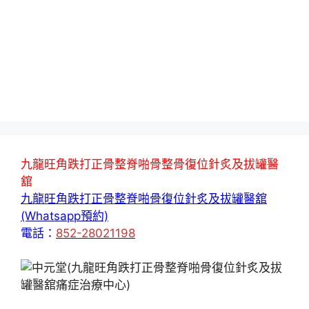
九龍旺角跌打正骨整脊啪骨整骨復位針炙及拔罐醫
舘
九龍旺角跌打正骨整脊啪骨復位針炙及拔罐醫舘
(Whatsapp預約)
電話：
852-28021198