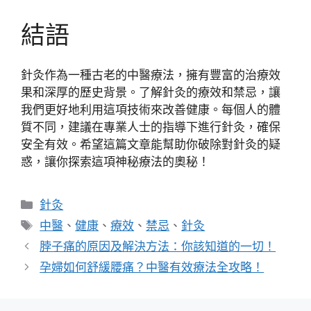
結語
針灸作為一種古老的中醫療法，擁有豐富的治療效
果和深厚的歷史背景。了解針灸的療效和禁忌，讓
我們更好地利用這項技術來改善健康。每個人的體
質不同，建議在專業人士的指導下進行針灸，確保
安全有效。希望這篇文章能幫助你破除對針灸的疑
惑，讓你探索這項神秘療法的奧秘！
分
針灸
類
標
中醫
、
健康
、
療效
、
禁忌
、
針灸
籤
脖子痛的原因及解決方法：你該知道的一切！
孕婦如何舒緩腰痛？中醫有效療法全攻略！