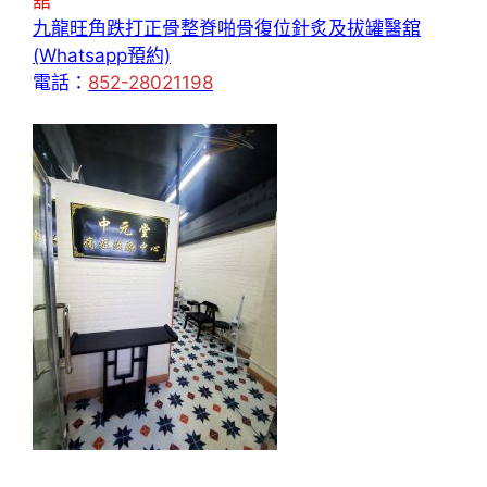
舘
九龍旺角跌打正骨整脊啪骨復位針炙及拔罐醫舘
(Whatsapp預約)
電話：
852-28021198