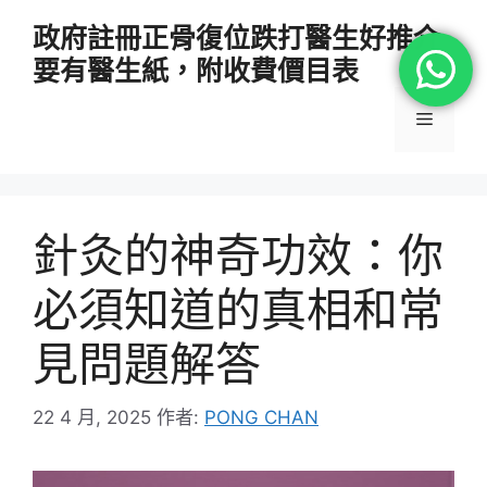
跳
政府註冊正骨復位跌打醫生好推介
至
要有醫生紙，附收費價目表
主
要
選
內
容
單
針灸的神奇功效：你
必須知道的真相和常
見問題解答
22 4 月, 2025
作者:
PONG CHAN