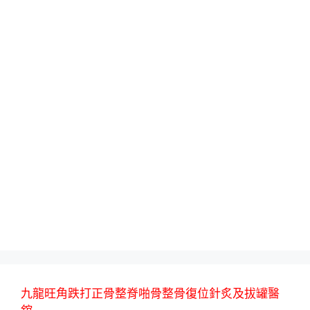
九龍旺角跌打正骨整脊啪骨整骨復位針炙及拔罐醫