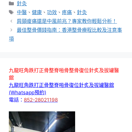
分
針灸
類
標
中醫
、
健康
、
功效
、
疼痛
、
針灸
籤
肩頸痠痛還是中風前兆？專家教你輕鬆分析！
最佳整骨價錢指南：香港整骨療程比較及注意事
項
九龍旺角跌打正骨整脊啪骨整骨復位針炙及拔罐醫
舘
九龍旺角跌打正骨整脊啪骨復位針炙及拔罐醫舘
(Whatsapp預約)
電話：
852-28021198