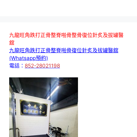
九龍旺角跌打正骨整脊啪骨整骨復位針炙及拔罐醫
舘
九龍旺角跌打正骨整脊啪骨復位針炙及拔罐醫舘
(Whatsapp預約)
電話：
852-28021198