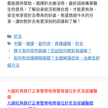
都能提供幫助。選擇針灸療法時，最好諮詢專業醫
生的意見，了解自身狀況和適合度，才能更有效、
安全地享受針灸帶來的好處。希望透過今天的分
享，讓你對針灸有更深刻的認識和了解！
分
針灸
類
標
中醫
、
健康
、
副作用
、
疼痛緩解
、
針灸
籤
脖子為何突然劇痛？您該如何應對與緩解？
如何有效緩解瞓捩頸？全面解讀症狀、治療及舒
緩方法
九龍旺角跌打正骨整脊啪骨整骨復位針炙及拔罐醫
舘
九龍旺角跌打正骨整脊啪骨復位針炙及拔罐醫舘