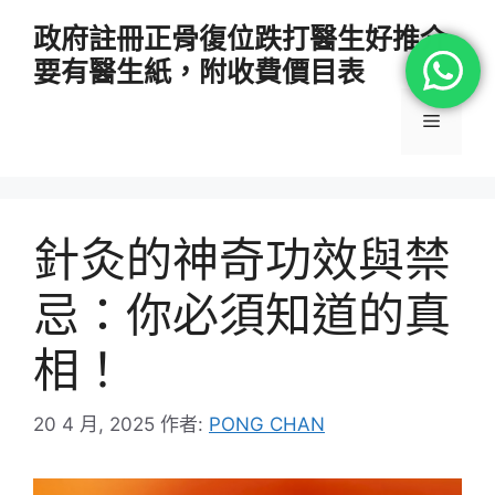
跳
政府註冊正骨復位跌打醫生好推介
至
要有醫生紙，附收費價目表
主
要
選
內
容
單
針灸的神奇功效與禁
忌：你必須知道的真
相！
20 4 月, 2025
作者:
PONG CHAN