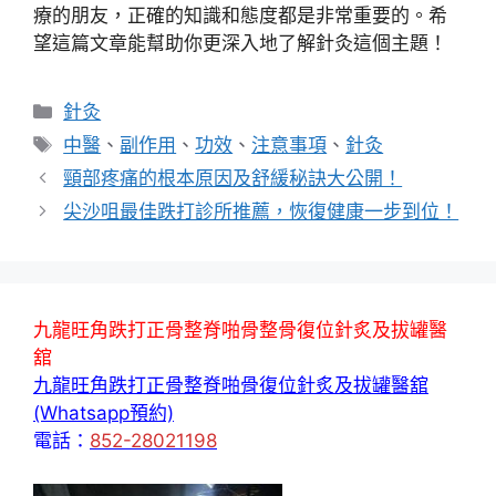
療的朋友，正確的知識和態度都是非常重要的。希
望這篇文章能幫助你更深入地了解針灸這個主題！
分
針灸
類
標
中醫
、
副作用
、
功效
、
注意事項
、
針灸
籤
頸部疼痛的根本原因及舒緩秘訣大公開！
尖沙咀最佳跌打診所推薦，恢復健康一步到位！
九龍旺角跌打正骨整脊啪骨整骨復位針炙及拔罐醫
舘
九龍旺角跌打正骨整脊啪骨復位針炙及拔罐醫舘
(Whatsapp預約)
電話：
852-28021198