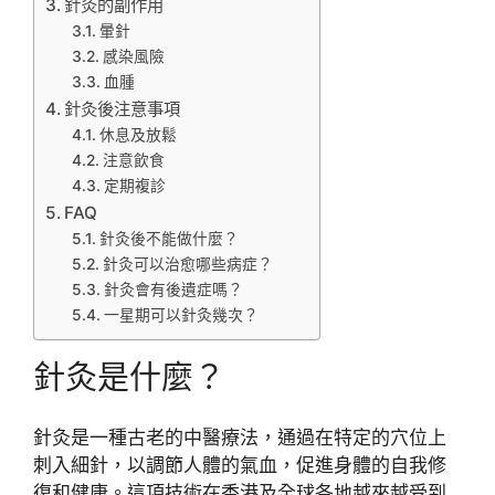
針灸的副作用
暈針
感染風險
血腫
針灸後注意事項
休息及放鬆
注意飲食
定期複診
FAQ
針灸後不能做什麼？
針灸可以治愈哪些病症？
針灸會有後遺症嗎？
一星期可以針灸幾次？
針灸是什麼？
針灸是一種古老的中醫療法，通過在特定的穴位上
刺入細針，以調節人體的氣血，促進身體的自我修
復和健康。這項技術在香港及全球各地越來越受到