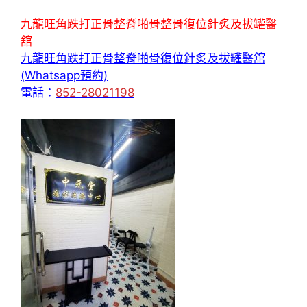
九龍旺角跌打正骨整脊啪骨整骨復位針炙及拔罐醫
舘
九龍旺角跌打正骨整脊啪骨復位針炙及拔罐醫舘
(Whatsapp預約)
電話：
852-28021198