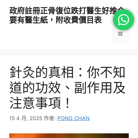
跳
政府註冊正骨復位跌打醫生好推介
至
要有醫生紙，附收費價目表
主
要
選
內
容
單
針灸的真相：你不知
道的功效、副作用及
注意事項！
15 4 月, 2025
作者:
PONG CHAN