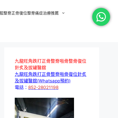
舘整脊正骨復位整脊痛症治療推薦
九龍旺角跌打正骨整脊啪骨整骨復位
針炙及拔罐醫舘
九龍旺角跌打正骨整脊啪骨復位針炙
及拔罐醫舘(Whatsapp預約)
電話：
852-28021198