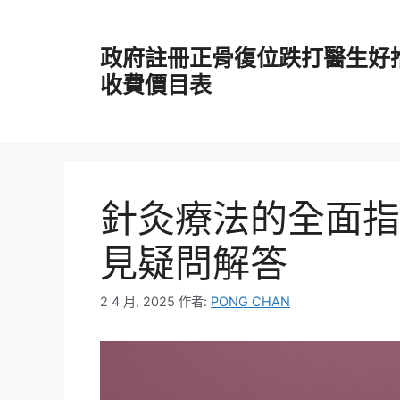
跳
至
政府註冊正骨復位跌打醫生好
主
要
收費價目表
內
容
針灸療法的全面指
見疑問解答
2 4 月, 2025
作者:
PONG CHAN