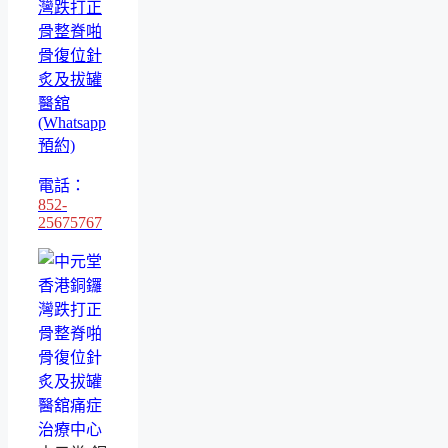
灣跌打正
骨整脊啪
骨復位針
炙及拔罐
醫舘
(Whatsapp
預約)
電話：
852-
25675767