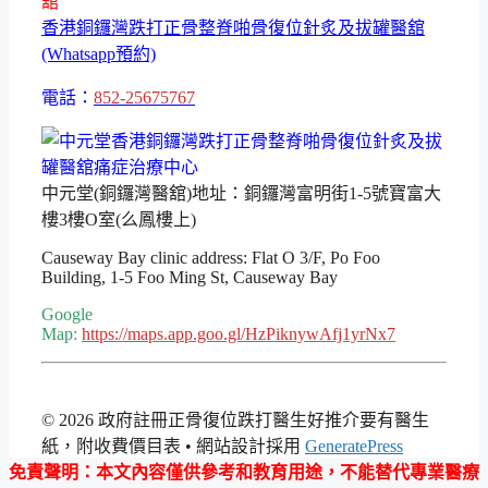
舘
香港銅鑼灣跌打正骨整脊啪骨復位針炙及拔罐醫舘
(Whatsapp預約)
電話：
852-25675767
中元堂(銅鑼灣醫舘)地址：銅鑼灣富明街1-5號寶富大
樓3樓O室(么鳳樓上)
Causeway Bay clinic address: Flat O 3/F, Po Foo
Building, 1-5 Foo Ming St, Causeway Bay
Google
Map:
https://maps.app.goo.gl/HzPiknywAfj1yrNx7
© 2026 政府註冊正骨復位跌打醫生好推介要有醫生
紙，附收費價目表
• 網站設計採用
GeneratePress
免責聲明
：本文內容僅供參考和教育用途，不能替代專業醫療