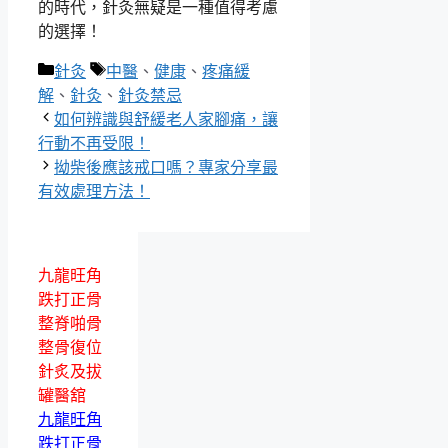
的時代，針灸無疑是一種值得考慮
的選擇！
分
標
針灸
中醫
、
健康
、
疼痛緩
類
籤
解
、
針灸
、
針灸禁忌
如何辨識與舒緩老人家腳痛，讓
行動不再受限！
拗柴後應該戒口嗎？專家分享最
有效處理方法！
九龍旺角
跌打正骨
整脊啪骨
整骨復位
針炙及拔
罐醫舘
九龍旺角
跌打正骨