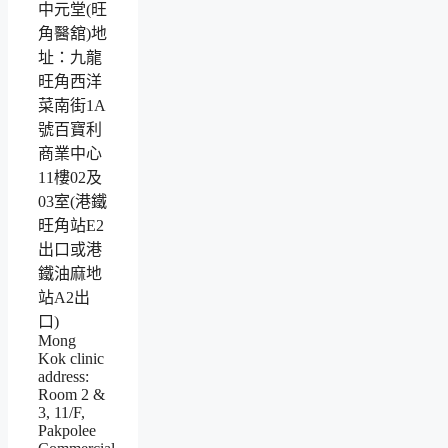
中元堂(旺
角醫舘)地
址：九龍
旺角西洋
菜南街1A
號百寶利
商業中心
11樓02及
03室(港鐵
旺角站E2
出口或港
鐵油麻地
站A2出
口)
Mong
Kok clinic
address:
Room 2 &
3, 11/F,
Pakpolee