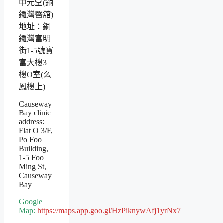
中元堂(銅
鑼灣醫舘)
地址：銅
鑼灣富明
街1-5號寶
富大樓3
樓O室(么
鳳樓上)
Causeway
Bay clinic
address:
Flat O 3/F,
Po Foo
Building,
1-5 Foo
Ming St,
Causeway
Bay
Google
Map:
https://maps.app.goo.gl/HzPiknywAfj1yrNx7