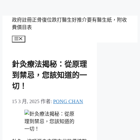
跳
政府註冊正骨復位跌打醫生好推介要有醫生紙，附收
至
費價目表
主
選
要
單
內
容
針灸療法揭秘：從原理
到禁忌，您該知道的一
切！
15 3 月, 2025
作者:
PONG CHAN