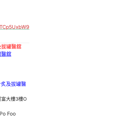
MUTCp5UxbW9
及拔罐醫舘
罐醫舘
寶富大樓3樓O
 Po Foo