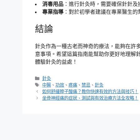
消毒用品
：進行針灸時，需要確保針針及
專業指導
：對於初學者建議在專業醫生的
結論
針灸作為一種古老而神奇的療法，能夠在許
意事項。希望這篇指南能幫助你更好地理解
體驗針灸的益處！
分
針灸
類
標
中醫
、
功效
、
疼痛
、
禁忌
、
針灸
籤
如何舒緩脖子酸痛？教你快速有效的方法與技巧！
坐骨神經痛的症狀、測試與有效治療方法全攻略！