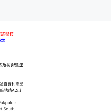
拔罐醫舘
醫舘
A號百寶利商業
油麻地站A2出
 Pakpolee
t South,