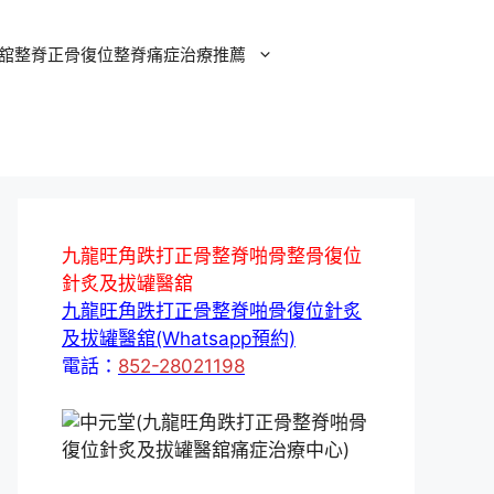
舘整脊正骨復位整脊痛症治療推薦
九龍旺角跌打正骨整脊啪骨整骨復位
針炙及拔罐醫舘
九龍旺角跌打正骨整脊啪骨復位針炙
及拔罐醫舘(Whatsapp預約)
電話：
852-28021198