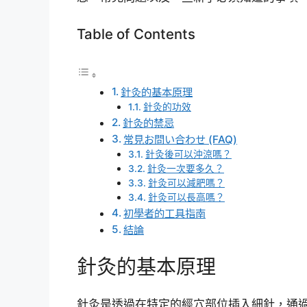
Table of Contents
針灸的基本原理
針灸的功效
針灸的禁忌
常見お問い合わせ (FAQ)
針灸後可以沖涼嗎？
針灸一次要多久？
針灸可以減肥嗎？
針灸可以長高嗎？
初學者的工具指南
結論
針灸的基本原理
針灸是透過在特定的經穴部位插入細針，通