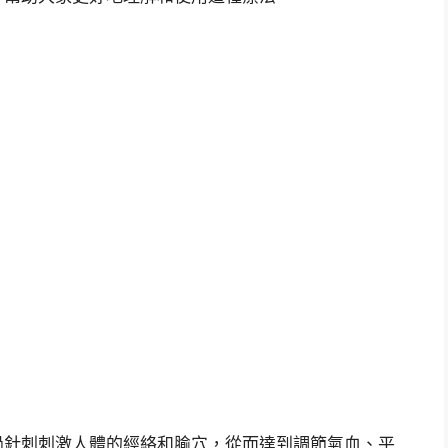
過針刺刺激人體的經絡和腧穴，從而達到調節氣血、平