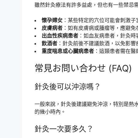
雖然針灸療法有許多益處，但也有一些禁忌
懷孕婦女
：某些特定的穴位可能會刺激子
皮膚病者
：如有皮膚病或腫瘤等，應避免
出血性疾病患者
：如血友病患者，針灸時
飲酒者
：針灸前後不建議飲酒，以免影響
重度喘息或心臟病患者
：這類患者需在醫
常見お問い合わせ (FAQ)
針灸後可以沖涼嗎？
一般來說，針灸後建議避免沖涼，特別是熱
的幾小時內。
針灸一次要多久？