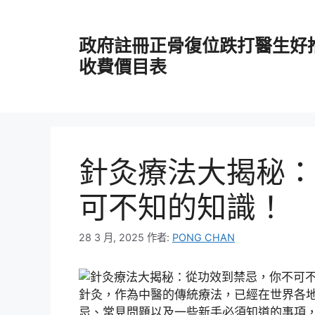
跳
至
政府註冊正骨復位跌打醫生好
主
要
收費價目表
內
容
針灸療法大揭秘：
可不知的知識！
28 3 月, 2025
作者:
PONG CHAN
針灸，作為中醫的傳統療法，已經在世界各
忌、常見問題以及一些新手必須知道的事項