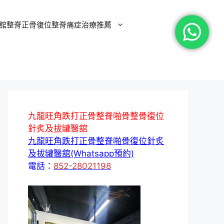
舘整脊正骨復位整脊痛症治療推薦
九龍旺角跌打正骨整脊啪骨整骨復位
針炙及拔罐醫舘
九龍旺角跌打正骨整脊啪骨復位針炙
及拔罐醫舘(Whatsapp預約)
電話：
852-28021198