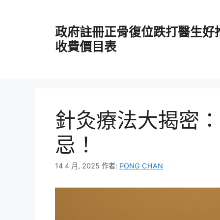
跳
至
政府註冊正骨復位跌打醫生好
主
要
收費價目表
內
容
針灸療法大揭密：
忌！
14 4 月, 2025
作者:
PONG CHAN