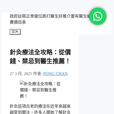
跳
政府註冊正骨復位跌打醫生好推介要有醫生紙，附收
至
費價目表
主
選
要
單
內
容
針灸療法全攻略：從價
錢、禁忌到醫生推薦！
27 3 月, 2025
作者:
PONG CHAN
針灸這項古老的療法在近年來越來
越受到關注，許多人開始了解針灸