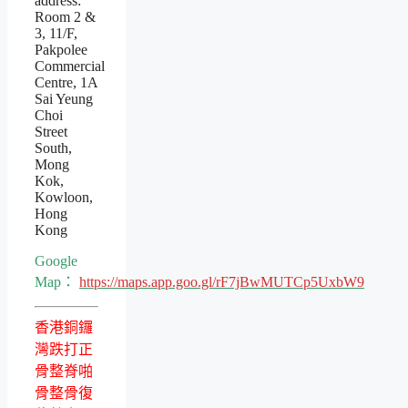
address:
Room 2 &
3, 11/F,
Pakpolee
Commercial
Centre, 1A
Sai Yeung
Choi
Street
South,
Mong
Kok,
Kowloon,
Hong
Kong
Google
Map：
https://maps.app.goo.gl/rF7jBwMUTCp5UxbW9
香港銅鑼
灣跌打正
骨整脊啪
骨整骨復