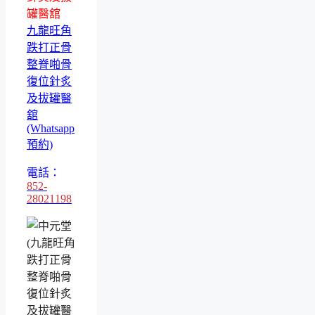
罐醫舘
九龍旺角
跌打正骨
整脊啪骨
復位針炙
及拔罐醫
舘
(Whatsapp
預約)
電話：
852-
28021198