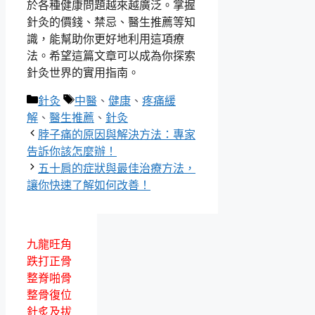
於各種健康問題越來越廣泛。掌握
針灸的價錢、禁忌、醫生推薦等知
識，能幫助你更好地利用這項療
法。希望這篇文章可以成為你探索
針灸世界的實用指南。
分
標
針灸
中醫
、
健康
、
疼痛緩
類
籤
解
、
醫生推薦
、
針灸
脖子痛的原因與解決方法：專家
告訴你該怎麼辦！
五十肩的症狀與最佳治療方法，
讓你快速了解如何改善！
九龍旺角
跌打正骨
整脊啪骨
整骨復位
針炙及拔