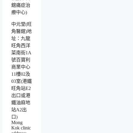
中元堂(旺
角醫舘)地
址：九龍
旺角西洋
菜南街1A
號百寶利
商業中心
11樓02及
03室(港鐵
旺角站E2
出口或港
鐵油麻地
站A2出
口)
Mong
Kok clinic