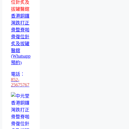
位針炙及
拔罐醫舘
香港銅鑼
灣跌打正
骨整脊啪
骨復位針
炙及拔罐
醫舘
(Whatsapp
預約)
電話：
852-
25675767