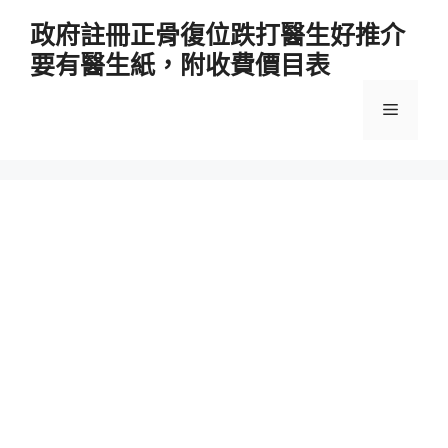
跳
政府註冊正骨復位跌打醫生好推介
至
要有醫生紙，附收費價目表
主
要
選
內
容
單