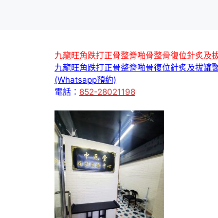
九龍旺角跌打正骨整脊啪骨整骨復位針炙及
九龍旺角跌打正骨整脊啪骨復位針炙及拔罐
(Whatsapp預約)
電話：
852-28021198