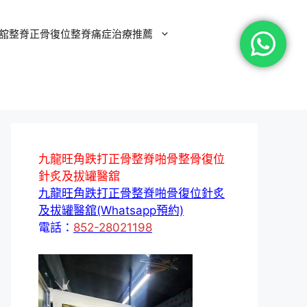
舘整脊正骨復位整脊痛症治療推薦
九龍旺角跌打正骨整脊啪骨整骨復位
針炙及拔罐醫舘
九龍旺角跌打正骨整脊啪骨復位針炙
及拔罐醫舘(Whatsapp預約)
電話：
852-28021198