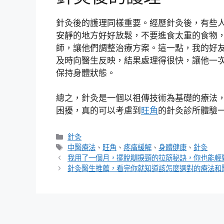
針灸後的護理同樣重要。經歷針灸後，有些
安靜的地方好好放鬆，不要進食太重的食物
師，讓他們調整治療方案。這一點，我的好
及時向醫生反映，結果處理得很快，讓他一
保持身體狀態。
總之，針灸是一個以祖傳技術為基礎的療法
困擾，真的可以考慮到
旺角
的針灸診所體驗
分
針灸
類
標
中醫療法
、
旺角
、
疼痛緩解
、
身體健康
、
針灸
籤
我用了一個月，擺脫瞓捩頸的拉筋秘訣，你也能輕
針灸醫生推薦，看完你就知道該怎麼選對的療法和