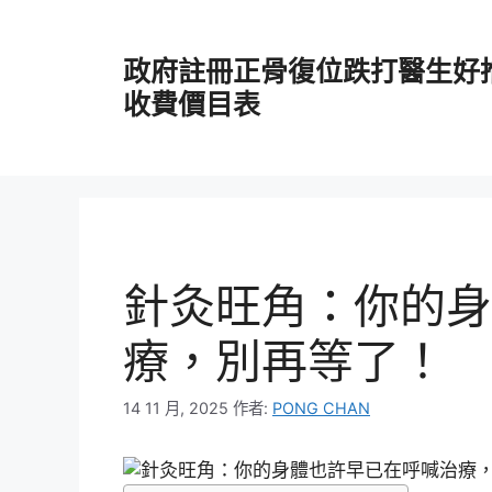
跳
至
政府註冊正骨復位跌打醫生好
主
要
收費價目表
內
容
針灸旺角：你的身
療，別再等了！
14 11 月, 2025
作者:
PONG CHAN