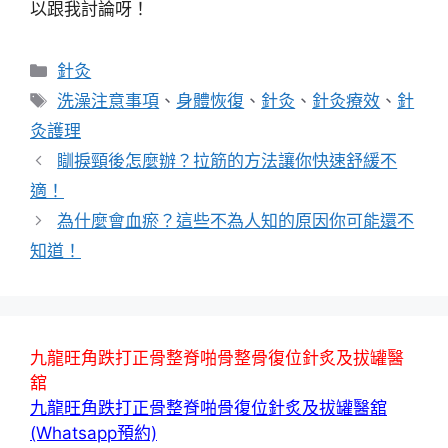
以跟我討論呀！
分
針灸
類
標
洗澡注意事項
、
身體恢復
、
針灸
、
針灸療效
、
針
籤
灸護理
瞓捩頸後怎麼辦？拉筋的方法讓你快速舒緩不
適！
為什麼會血瘀？這些不為人知的原因你可能還不
知道！
九龍旺角跌打正骨整脊啪骨整骨復位針炙及拔罐醫
舘
九龍旺角跌打正骨整脊啪骨復位針炙及拔罐醫舘
(Whatsapp預約)