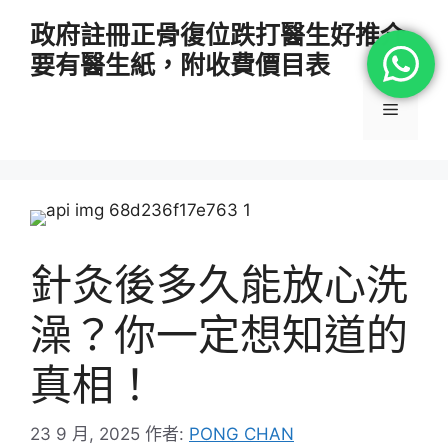
跳
政府註冊正骨復位跌打醫生好推介
至
要有醫生紙，附收費價目表
主
要
選
內
容
單
針灸後多久能放心洗
澡？你一定想知道的
真相！
23 9 月, 2025
作者:
PONG CHAN